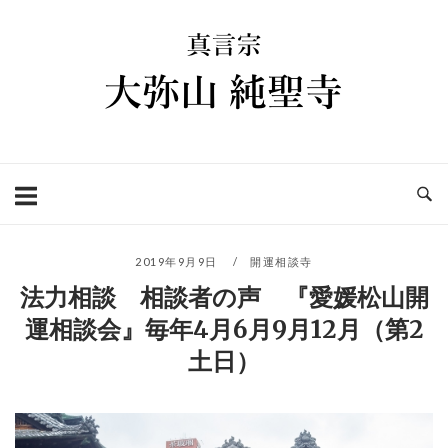
コ
ホ
ン
ー
テ
ム
ン
ツ
へ
ス
キ
ッ
プ
2019年9月9日
開運相談寺
法力相談 相談者の声 『愛媛松山開
運相談会』毎年4月6月9月12月（第2
土日）