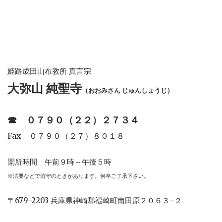
姫路成田山布教所 真言宗
大弥山 純聖寺
（おおみさん じゅんしょうじ）
☎︎
０７９０（２２）２７３４
Fax ０７９０（２７）８０１８
開所時間 午前９時～午後５時
※法要などで留守のときがあります。何卒ご了承下さい。
〒679−2203 兵庫県神崎郡福崎町南田原２０６３−２