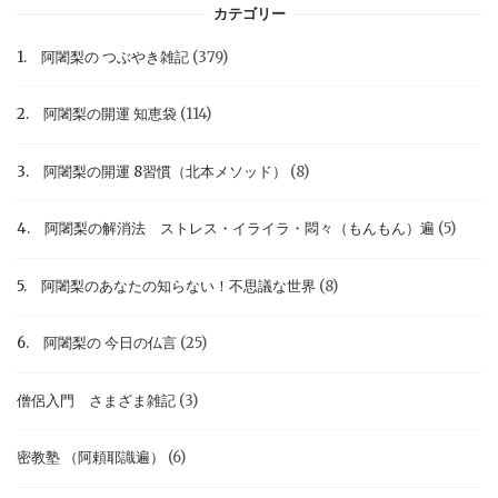
カテゴリー
1. 阿闍梨の つぶやき雑記
(379)
2. 阿闍梨の開運 知恵袋
(114)
3. 阿闍梨の開運 8習慣（北本メソッド）
(8)
4. 阿闍梨の解消法 ストレス・イライラ・悶々（もんもん）遍
(5)
5. 阿闍梨のあなたの知らない！不思議な世界
(8)
6. 阿闍梨の 今日の仏言
(25)
僧侶入門 さまざま雑記
(3)
密教塾 （阿頼耶識遍）
(6)