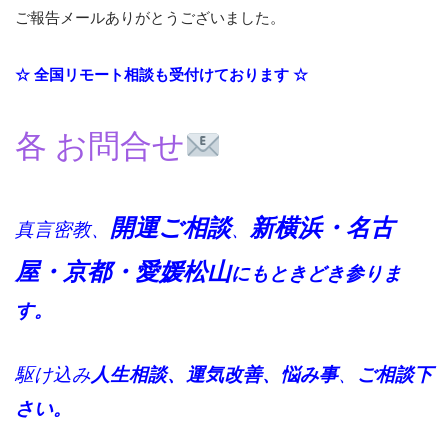
ご報告メールありがとうございました。
☆ 全国リモート相談も受付けております ☆
各 お問合せ
開運
ご相談
新横浜・名古
真言密教、
、
屋・京都・愛媛松山
にもときどき参りま
す。
駆け込み
人生相談、運気改善、悩み事
、
ご相談下
さい。