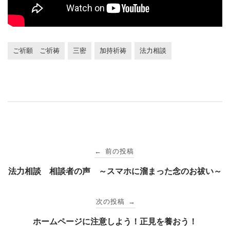
ご祈願 ご祈祷
三密
加持祈祷
法力相談
投
前の投稿
←
稿
法力相談 相談者の声 ～スマホに溜まった念のお祓い～
ナ
次の投稿
→
ホームページに注意しよう！正見を養おう！
ビ