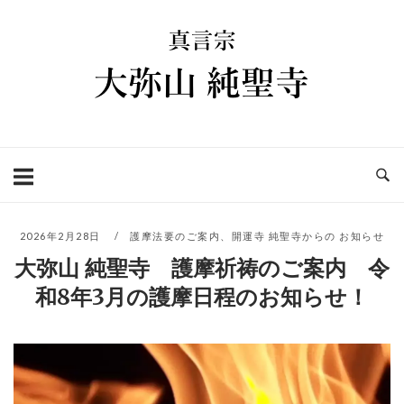
コ
ホ
ン
ー
テ
ム
ン
ツ
へ
ス
キ
ッ
プ
2026年2月28日
護摩法要のご案内
、
開運寺 純聖寺からの お知らせ
大弥山 純聖寺 護摩祈祷のご案内 令
和8年3月の護摩日程のお知らせ！