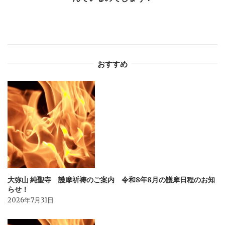
ゲ
ー
シ
おすすめ
ョ
ン
大弥山 純聖寺 護摩祈祷のご案内 令和8年8月の護摩日程のお知
らせ！
2026年7月31日