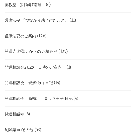
密教塾 （阿頼耶識遍）
(6)
護摩法要 『つながり感じ得たこと』
(11)
護摩法要のご案内
(126)
開運寺 純聖寺からの お知らせ
(127)
開運相談会2025 日時のご案内
(1)
開運相談会 愛媛松山 日記
(14)
開運相談会 新横浜・東京八王子 日記
(4)
開運相談寺
(6)
阿闍梨noその他
(53)