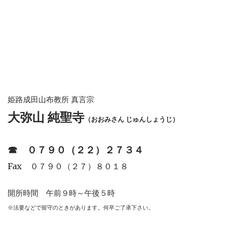
姫路成田山布教所 真言宗
大弥山 純聖寺
（おおみさん じゅんしょうじ）
☎︎
０７９０（２２）２７３４
Fax ０７９０（２７）８０１８
開所時間 午前９時～午後５時
※法要などで留守のときがあります。何卒ご了承下さい。