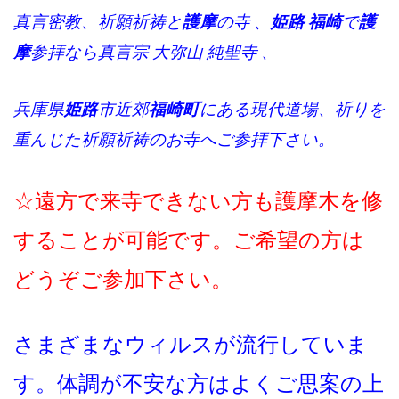
真言密教、祈願祈祷と
護摩
の寺 、
姫路 福崎
で
護
摩
参拝なら真言宗 大弥山 純聖寺 、
兵庫県
姫路
市近郊
福崎町
にある現代道場、祈りを
重んじた祈願祈祷のお寺へご参拝下さい。
☆遠方で来寺できない方も護摩木を修
することが可能です。ご希望の方は
どうぞご参加下さい。
さまざまなウィルスが流行していま
す。体調が不安な方はよくご思案の上