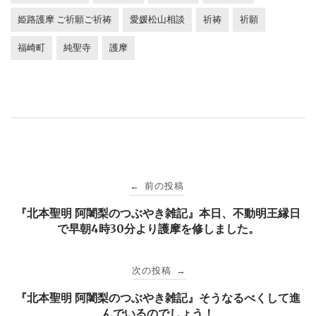
姫路護摩 ご祈願ご祈祷
愛媛松山相談
祈祷
祈願
福崎町
純聖寺
護摩
投
前の投稿
←
稿
『北本聖明 阿闍梨のつぶやき雑記』本日、不動明王縁日
で早朝4時30分より護摩を修しました。
ナ
次の投稿
→
ビ
『北本聖明 阿闍梨のつぶやき雑記』そうなるべくして進
んでいるのでしょう！