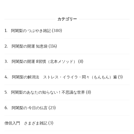
カテゴリー
1. 阿闍梨の つぶやき雑記
(380)
2. 阿闍梨の開運 知恵袋
(114)
3. 阿闍梨の開運 8習慣（北本メソッド）
(8)
4. 阿闍梨の解消法 ストレス・イライラ・悶々（もんもん）遍
(5)
5. 阿闍梨のあなたの知らない！不思議な世界
(8)
6. 阿闍梨の 今日の仏言
(25)
僧侶入門 さまざま雑記
(3)