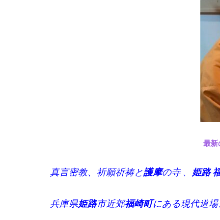
最新
真言密教、祈願祈祷と
護摩
の寺 、
姫路 
兵庫県
姫路
市近郊
福崎町
にある現代道場