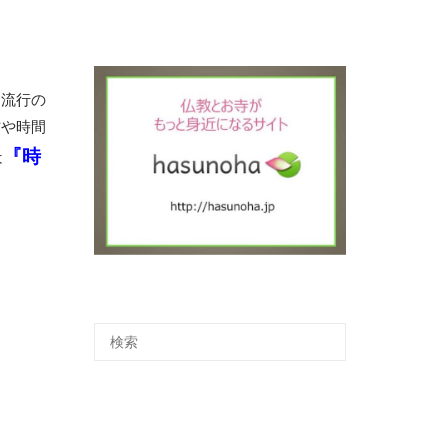
。
て流行の
方や時間
『時
は