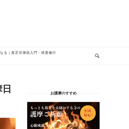
なる｜真言宗僧侶入門・得度修行
摩日
お護摩のすすめ