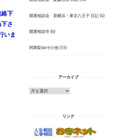
連絡下
開運相談会 新横浜・東京八王子 日記
(4)
ね下さ
開運相談寺
(6)
で行いま
阿闍梨noその他
(53)
アーカイブ
ア
ー
カ
イ
リンク
ブ