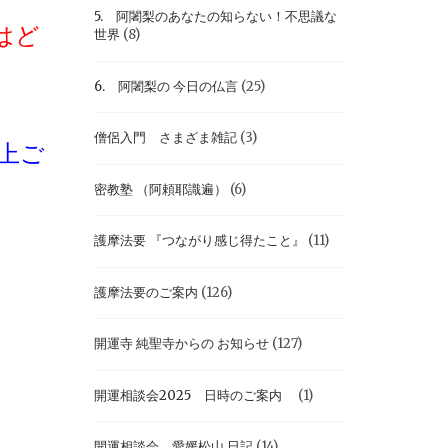
5. 阿闍梨のあなたの知らない！不思議な
はど
世界
(8)
6. 阿闍梨の 今日の仏言
(25)
僧侶入門 さまざま雑記
(3)
上ご
密教塾 （阿頼耶識遍）
(6)
護摩法要 『つながり感じ得たこと』
(11)
護摩法要のご案内
(126)
開運寺 純聖寺からの お知らせ
(127)
開運相談会2025 日時のご案内
(1)
開運相談会 愛媛松山 日記
(14)