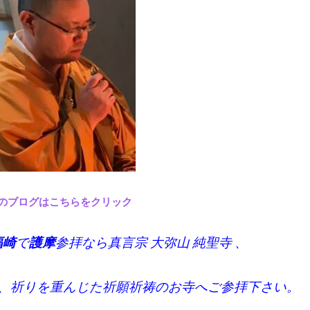
のブログはこちらをクリック
福崎
で
護摩
参拝なら真言宗 大弥山 純聖寺 、
、祈りを重んじた祈願祈祷のお寺へご参拝下さい。