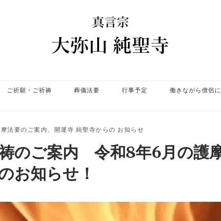
ホ
ー
ム
ご祈願・ご祈祷
葬儀法要
行事予定
働きながら僧侶に
護摩法要のご案内
、
開運寺 純聖寺からの お知らせ
祈祷のご案内 令和8年6月の護
のお知らせ！