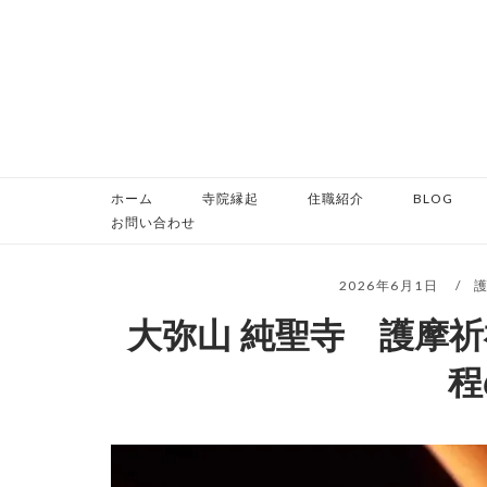
コ
ン
テ
ン
ツ
へ
ス
ホーム
寺院縁起
住職紹介
BLOG
キ
お問い合わせ
ッ
プ
2026年6月1日
大弥山 純聖寺 護摩
程