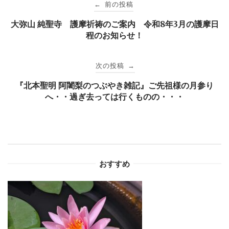
投
前の投稿
←
稿
大弥山 純聖寺 護摩祈祷のご案内 令和8年3月の護摩日
程のお知らせ！
ナ
次の投稿
→
ビ
『北本聖明 阿闍梨のつぶやき雑記』ご先祖様の月参り
へ・・過ぎ去っては行くものの・・・
ゲ
ー
シ
おすすめ
ョ
ン