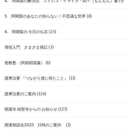
4. 阿闍梨の解消法 ストレス・イライラ・悶々（もんもん）遍
(5)
5. 阿闍梨のあなたの知らない！不思議な世界
(8)
6. 阿闍梨の 今日の仏言
(25)
僧侶入門 さまざま雑記
(3)
密教塾 （阿頼耶識遍）
(6)
護摩法要 『つながり感じ得たこと』
(11)
護摩法要のご案内
(126)
開運寺 純聖寺からの お知らせ
(127)
開運相談会2025 日時のご案内
(1)