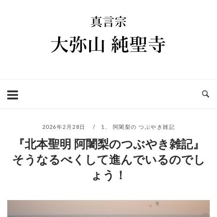
コ
ホ
ン
ー
テ
ム
ン
ツ
へ
ス
キ
ッ
プ
2026年2月28日
1. 阿闍梨の つぶやき雑記
『北本聖明 阿闍梨のつぶやき雑記』
そうなるべくして進んでいるのでし
ょう！