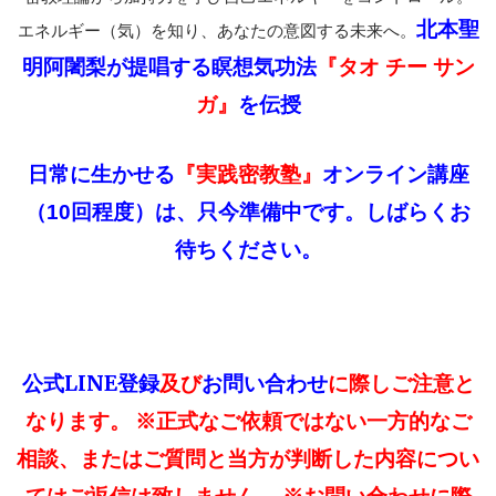
北本聖
エネルギー（気）を知り、あなたの意図する未来へ。
明阿闍梨が提唱する瞑想気功法
『タオ チー サン
を伝授
ガ』
『実践密教塾』
日常に生かせる
オンライン講座
は、只今準備中です。しばらくお
（10回程度）
待ちください。
公式LINE登録
及び
お問い合わせ
に際しご注意と
なります。 ※正式なご依頼ではない一方的なご
相談、またはご質問と当方が判断した内容につい