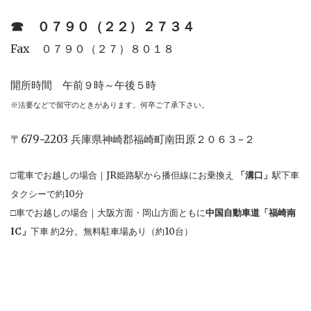
☎︎
０７９０（２２）２７３４
Fax ０７９０（２７）８０１８
開所時間 午前９時～午後５時
※法要などで留守のときがあります。何卒ご了承下さい。
〒679−2203 兵庫県神崎郡福崎町南田原２０６３−２
□電車でお越しの場合｜JR姫路駅から播但線にお乗換え
「溝口」
駅下車
タクシーで約10分
□車でお越しの場合｜大阪方面・岡山方面ともに
中国自動車道「福崎南
IC」
下車 約2分。無料駐車場あり（約10台）