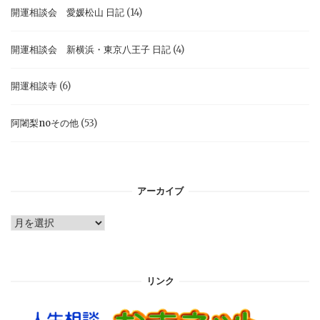
開運相談会 愛媛松山 日記
(14)
開運相談会 新横浜・東京八王子 日記
(4)
開運相談寺
(6)
阿闍梨noその他
(53)
アーカイブ
ア
ー
カ
イ
リンク
ブ