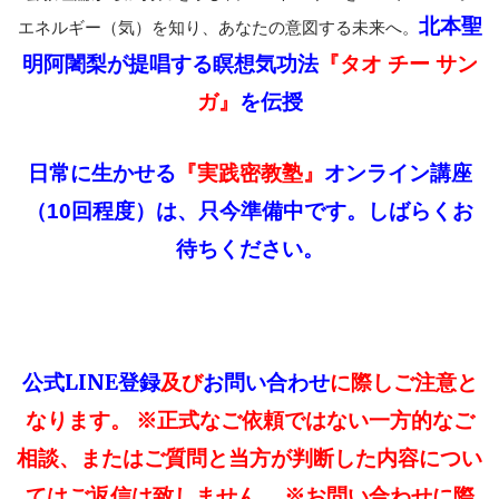
北本聖
エネルギー（気）を知り、あなたの意図する未来へ。
明阿闍梨が提唱する瞑想気功法
『タオ チー サン
を伝授
ガ』
『実践密教塾』
日常に生かせる
オンライン講座
は、只今準備中です。しばらくお
（10回程度）
待ちください。
公式LINE登録
及び
お問い合わせ
に際しご注意と
なります。 ※正式なご依頼ではない一方的なご
相談、またはご質問と当方が判断した内容につい
てはご返信は致しません。 ※お問い合わせに際