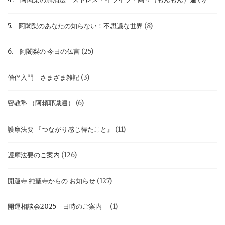
5. 阿闍梨のあなたの知らない！不思議な世界
(8)
6. 阿闍梨の 今日の仏言
(25)
僧侶入門 さまざま雑記
(3)
密教塾 （阿頼耶識遍）
(6)
護摩法要 『つながり感じ得たこと』
(11)
護摩法要のご案内
(126)
開運寺 純聖寺からの お知らせ
(127)
開運相談会2025 日時のご案内
(1)