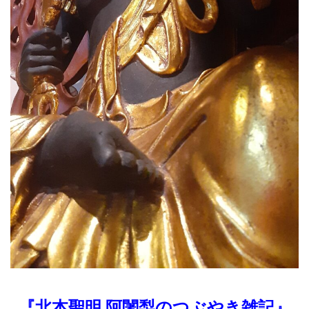
『北本聖明 阿闍梨のつぶやき雑記』