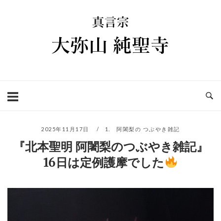
コ
ホ
ン
ー
テ
ム
ン
ツ
へ
ス
キ
ッ
プ
2025年11月17日
1. 阿闍梨の つぶやき雑記
『北本聖明 阿闍梨のつぶやき雑記』
16日は定例護摩でした