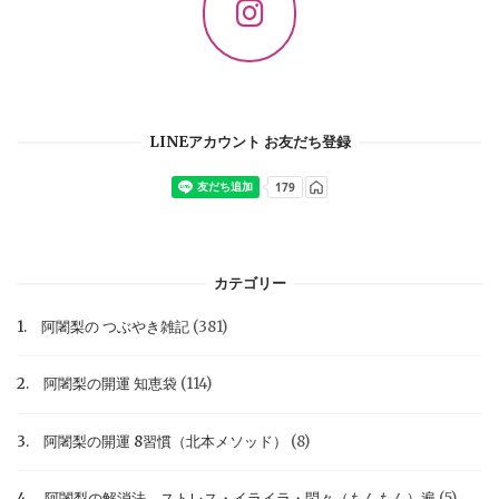
LINEアカウント お友だち登録
カテゴリー
1. 阿闍梨の つぶやき雑記
(381)
2. 阿闍梨の開運 知恵袋
(114)
3. 阿闍梨の開運 8習慣（北本メソッド）
(8)
4. 阿闍梨の解消法 ストレス・イライラ・悶々（もんもん）遍
(5)