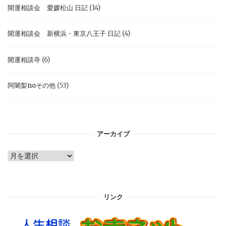
開運相談会 愛媛松山 日記
(14)
開運相談会 新横浜・東京八王子 日記
(4)
開運相談寺
(6)
阿闍梨noその他
(53)
アーカイブ
ア
ー
カ
イ
リンク
ブ