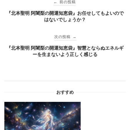
前の投稿
←
稿
『北本聖明 阿闍梨の開運知恵袋』お任せしてもよいので
はないでしょうか？
ナ
次の投稿
→
ビ
『北本聖明 阿闍梨の開運知恵袋』智慧とならぬエネルギ
ーを生まないよう正しく感じる
ゲ
ー
シ
おすすめ
ョ
ン