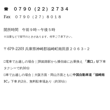
☎︎
０７９０（２２）２７３４
Fax ０７９０（２７）８０１８
開所時間 午前９時～午後５時
※法要などで留守のときがあります。何卒ご了承下さい。
〒679−2203 兵庫県神崎郡福崎町南田原２０６３−２
□電車でお越しの場合｜JR姫路駅から播但線にお乗換え
「溝口」
駅下車
タクシーで約10分
□車でお越しの場合｜大阪方面・岡山方面ともに
中国自動車道「福崎南
IC」
下車 約2分。無料駐車場あり（約10台）