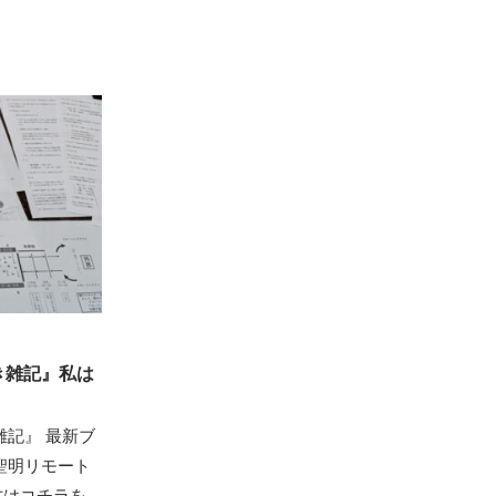
き雑記』私は
雑記』 最新ブ
聖明リモート
方はコチラを