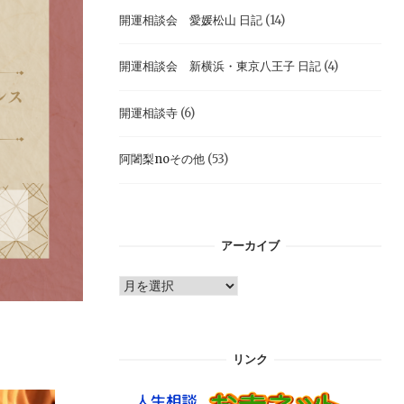
開運相談会 愛媛松山 日記
(14)
開運相談会 新横浜・東京八王子 日記
(4)
開運相談寺
(6)
阿闍梨noその他
(53)
アーカイブ
ア
ー
カ
イ
リンク
ブ