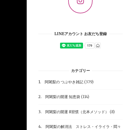
LINEアカウント お友だち登録
カテゴリー
1. 阿闍梨の つぶやき雑記
(379)
2. 阿闍梨の開運 知恵袋
(114)
3. 阿闍梨の開運 8習慣（北本メソッド）
(8)
4. 阿闍梨の解消法 ストレス・イライラ・悶々