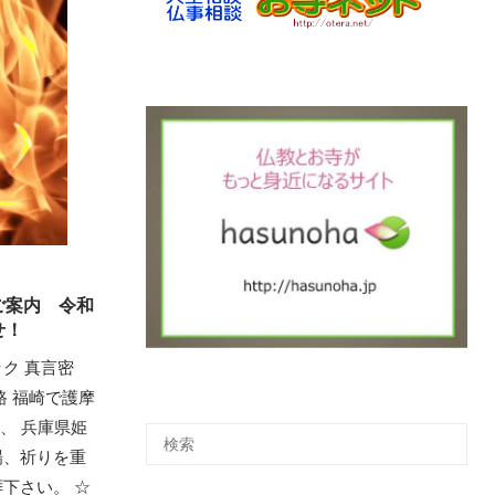
ご案内 令和
せ！
ク 真言密
路 福崎で護摩
 、 兵庫県姫
場、祈りを重
下さい。 ☆