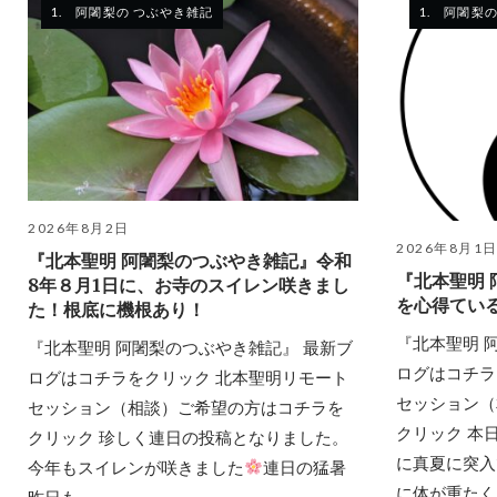
1. 阿闍梨の つぶやき雑記
1. 阿闍梨
2026年8月2日
2026年8月1
『北本聖明 阿闍梨のつぶやき雑記』令和
『北本聖明
8年８月1日に、お寺のスイレン咲きまし
を心得てい
た！根底に機根あり！
『北本聖明 
『北本聖明 阿闍梨のつぶやき雑記』 最新ブ
ログはコチラ
ログはコチラをクリック 北本聖明リモート
セッション（
セッション（相談）ご希望の方はコチラを
クリック 本
クリック 珍しく連日の投稿となりました。
に真夏に突入
今年もスイレンが咲きました
連日の猛暑
に体が重たくな