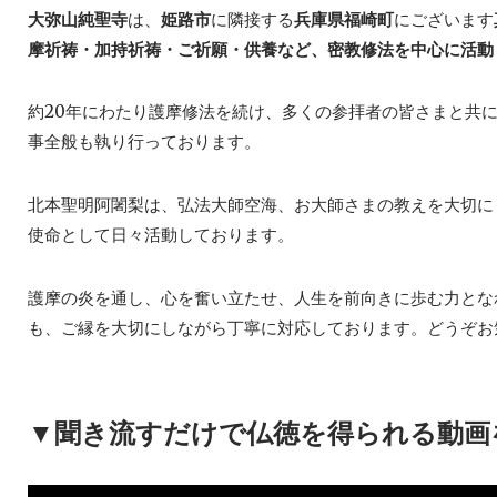
大弥山純聖寺
は、
姫路市
に隣接する
兵庫県福崎町
にございます
摩祈祷・加持祈祷・ご祈願・供養など、密教修法を中心に活動
約20年にわたり護摩修法を続け、多くの参拝者の皆さまと共
事全般も執り行っております。
北本聖明阿闍梨は、弘法大師空海、お大師さまの教えを大切に
使命として日々活動しております。
護摩の炎を通し、心を奮い立たせ、人生を前向きに歩む力とな
も、ご縁を大切にしながら丁寧に対応しております。どうぞお
▼聞き流すだけで仏徳を得られる動画を