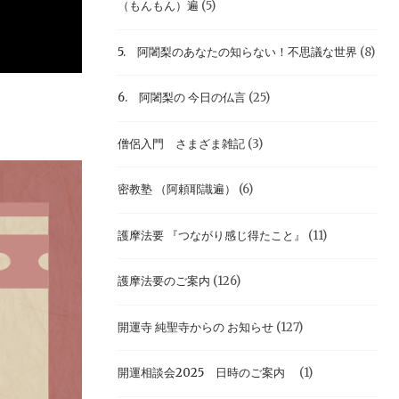
（もんもん）遍
(5)
5. 阿闍梨のあなたの知らない！不思議な世界
(8)
6. 阿闍梨の 今日の仏言
(25)
僧侶入門 さまざま雑記
(3)
密教塾 （阿頼耶識遍）
(6)
護摩法要 『つながり感じ得たこと』
(11)
護摩法要のご案内
(126)
開運寺 純聖寺からの お知らせ
(127)
開運相談会2025 日時のご案内
(1)