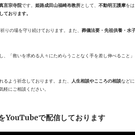
真言宗寺院
です。
姫路成田山福崎布教所
として、
不動明王護摩
をは
しております。
に祈りの場を守り続けております。また、
葬儀法要・先祖供養・水
し、「救いを求める人々にためらうことなく手を差し伸べること」
れるよう祈念しております。また、
人生相談やこころの相談
などに
気軽にご相談ください。
YouTubeで配信しております