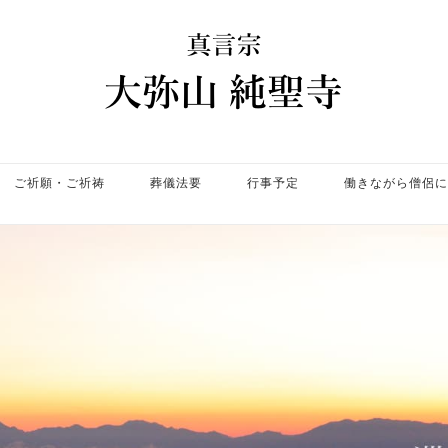
ホ
ー
ム
ご祈願・ご祈祷
葬儀法要
行事予定
働きながら僧侶に