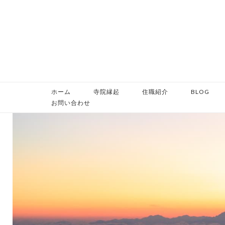
コ
ン
テ
ン
ツ
へ
ス
ホーム
寺院縁起
住職紹介
BLOG
キ
お問い合わせ
ッ
プ