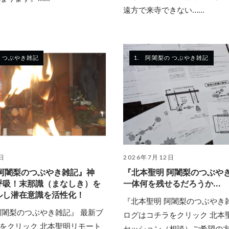
遠方で来寺できない…...
の つぶやき雑記
1. 阿闍梨の つぶやき雑記
日
2026年7月12日
 阿闍梨のつぶやき雑記』神
『北本聖明 阿闍梨のつぶや
呼吸！末那識（まなしき）を
一体何を残せるだろうか…
ルし潜在意識を活性化！
『北本聖明 阿闍梨のつぶやき
阿闍梨のつぶやき雑記』 最新ブ
ログはコチラをクリック 北本
をクリック 北本聖明リモート
セッション（相談）ご希望の