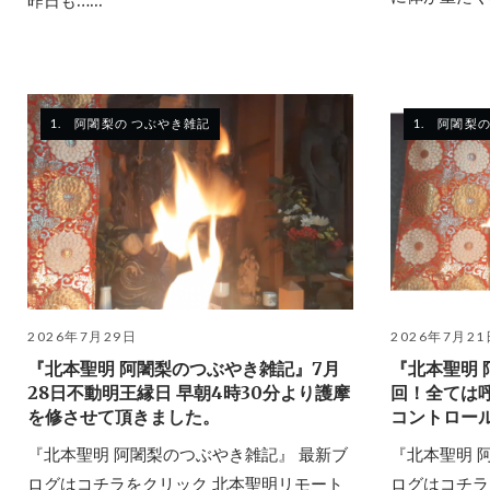
昨日も…...
1. 阿闍梨の つぶやき雑記
1. 阿闍梨
2026年7月29日
2026年7月21
『北本聖明 阿闍梨のつぶやき雑記』7月
『北本聖明
28日不動明王縁日 早朝4時30分より護摩
回！全ては
を修させて頂きました。
コントロー
『北本聖明 阿闍梨のつぶやき雑記』 最新ブ
『北本聖明 
ログはコチラをクリック 北本聖明リモート
ログはコチラ