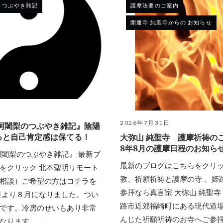
の つぶやき雑記
護摩法要のご案内
開運寺 純聖寺からの お知らせ
日
2026年7月31日
 阿闍梨のつぶやき雑記』陰陽
ると自己肯定感は保てる！
大弥山 純聖寺 護摩祈祷の
8年8月の護摩日程のお知ら
阿闍梨のつぶやき雑記』 最新ブ
最新のブログはこちらをクリッ
をクリック 北本聖明リモート
教、祈願祈祷と護摩の寺 、姫
相談）ご希望の方はコチラを
参拝なら真言宗 大弥山 純聖寺
日より８月になりました。つい
路市近郊福崎町にある現代道
です。冷房のせいもあり非常
んじた祈願祈祷のお寺へご参拝
ります。…...