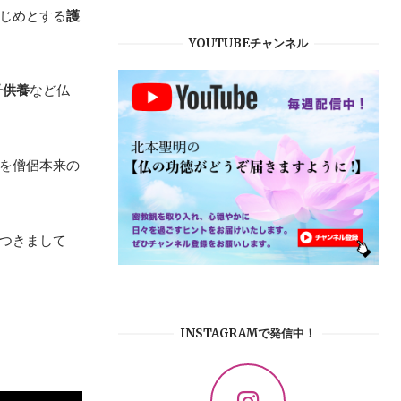
じめとする
護
YOUTUBEチャンネル
子供養
など仏
を僧侶本来の
つきまして
INSTAGRAMで発信中！