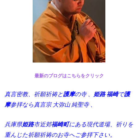
最新のブログはこちらをクリック
真言密教、祈願祈祷と
護摩
の寺 、
姫路 福崎
で
護
摩
参拝なら真言宗 大弥山 純聖寺 、
兵庫県
姫路
市近郊
福崎町
にある現代道場、祈りを
重んじた祈願祈祷のお寺へご参拝下さい。