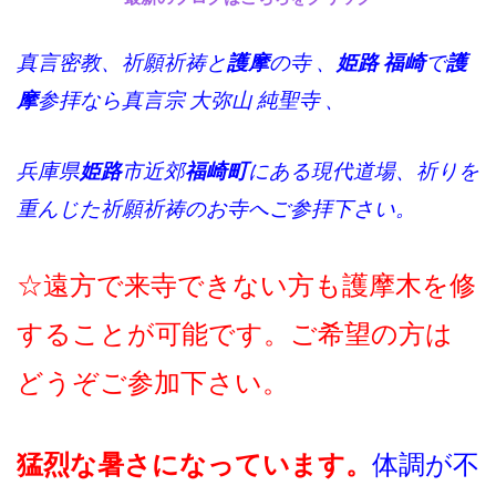
真言密教、祈願祈祷と
護摩
の寺 、
姫路 福崎
で
護
摩
参拝なら真言宗 大弥山 純聖寺 、
兵庫県
姫路
市近郊
福崎町
にある現代道場、祈りを
重んじた祈願祈祷のお寺へご参拝下さい。
☆遠方で来寺できない方も護摩木を修
することが可能です。ご希望の方は
どうぞご参加下さい。
猛烈な暑さになっています。
体調が不