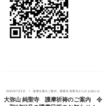
2026年7月1日
護摩法要のご案内
、
開運寺 純聖寺からの お知らせ
大弥山 純聖寺 護摩祈祷のご案内 令