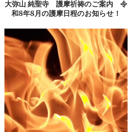
大弥山 純聖寺 護摩祈祷のご案内 令
和8年8月の護摩日程のお知らせ！