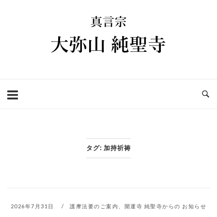
コ
ホ
ン
ー
テ
ム
ン
ツ
へ
ス
キ
ッ
プ
タグ:
加持祈祷
2026年7月31日
護摩法要のご案内
、
開運寺 純聖寺からの お知らせ