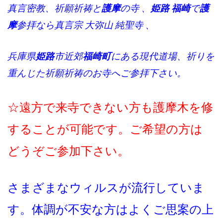
真言密教、祈願祈祷と
護摩
の寺 、
姫路 福崎
で
護
摩
参拝なら真言宗 大弥山 純聖寺 、
兵庫県
姫路
市近郊
福崎町
にある現代道場、祈りを
重んじた祈願祈祷のお寺へご参拝下さい。
☆遠方で来寺できない方も護摩木を修
することが可能です。ご希望の方は
どうぞご参加下さい。
さまざまなウィルスが流行していま
す。体調が不安な方はよくご思案の上