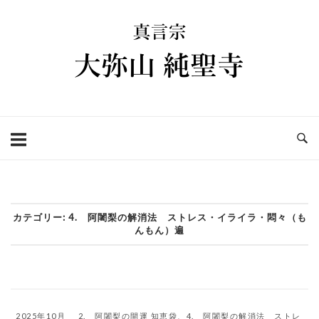
コ
ホ
ン
ー
テ
ム
ン
ツ
へ
ス
キ
ッ
プ
カテゴリー:
4. 阿闍梨の解消法 ストレス・イライラ・悶々（も
んもん）遍
2025年10月
2. 阿闍梨の開運 知恵袋
、
4. 阿闍梨の解消法 ストレ