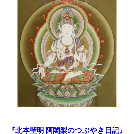
『北本聖明 阿闍梨のつぶやき日記』