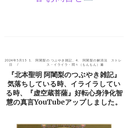
2024年5月15
1. 阿闍梨の つぶやき雑記
、
4. 阿闍梨の解消法 ストレ
日
ス・イライラ・悶々（もんもん）遍
『北本聖明 阿闍梨のつぶやき雑記』
気落ちしている時、イライラしてい
る時、『虚空蔵菩薩』好転心身浄化智
慧の真言YouTubeアップしました。