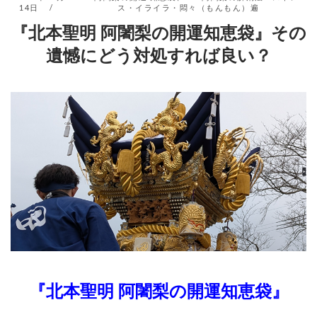
14日
ス・イライラ・悶々（もんもん）遍
『北本聖明 阿闍梨の開運知恵袋』その
遺憾にどう対処すれば良い？
『北本聖明 阿闍梨の開運知恵袋』