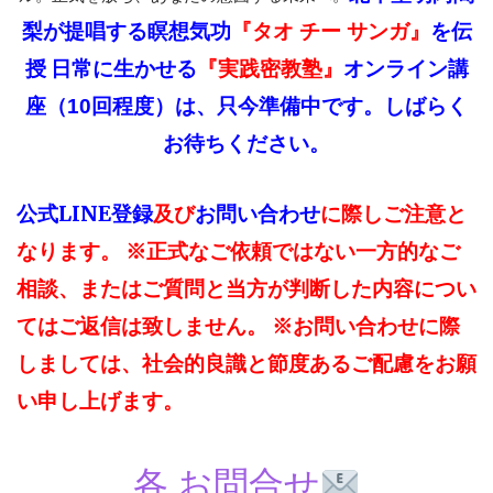
梨が提唱する瞑想気功
を伝
『タオ チー サンガ』
授
『実践密教塾』
日常に生かせる
オンライン講
は、只今準備中です。しばらく
座
（10回程度）
お待ちください。
公式LINE登録
及び
お問い合わせ
に際しご注意と
なります。 ※正式なご依頼ではない一方的なご
相談、またはご質問と当方が判断した内容につい
てはご返信は致しません。 ※お問い合わせに際
しましては、社会的良識と節度あるご配慮をお願
い申し上げます。
各 お問合せ