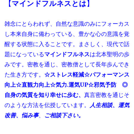
【
マインドフルネスとは
】
雑念にとらわれず、自然な意識のみにフォーカス
し本来自身に備わっている、豊かな心の意識を覚
醒する状態に入ることです。まさしく、現代で話
題になっている
マインドフルネス
は北本聖明の歩
みです。密教を通じ、密教僧として長年歩んでき
た生き方です。
☆ストレス軽減☆パフォーマンス
向上☆直観力向上☆気力.運気UP☆邪気予防 ◎
自身の気質を知り幸せに歩む、
真言密教を通じそ
のような方法を伝授しています。
人生相談、運気
改善、悩み事
、
ご相談下さい。