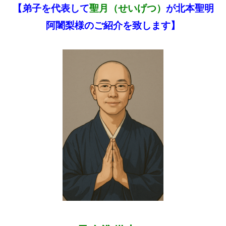
【弟子を代表して
聖月（せいげつ）
が北本聖明
阿闍梨様のご紹介を致します
】