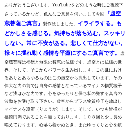
ありがとうございます。YouTubeをどのような時にご視聴下
『虚空
さっているかなど、色んなご意見を伺いまして今回
蔵菩薩ご真言』
イライラする。も
製作致しました。
どかしさを感じる。気持ちが落ち込む。スッキリ
しない。常に不安がある。悲しくて仕方がない。
様々に揺れ動く感情を平癒にするご真言です。
虚
空蔵菩薩は福徳と無限の智恵の仏様です。虚空とは仏様の世
界。そして、そこからパワーを生み出します。この世におけ
るありとあらゆるものはこの虚空から流出しています。その
偉大な力の前では自身の感情となっているマイナス物質粒子
など浅はかな力です。心をゆったりと保ち私の発する真言の
波動をお受け取り下さい。虚空からプラス物質粒子を放出し
マイナスを凌駕（りょうが）します。そして、いつも皆様が
福徳円満であることを願っております。１０８回と少し長め
唱えております。心落ち着かぬとき、またゆっくりと心を鎮