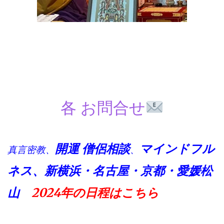
各 お問合せ
開運 僧侶
相談
マインドフル
真言密教、
、
ネス、
新横浜・名古屋・京都・愛媛松
山
2024年の
日程はこちら