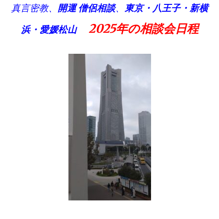
真言密教、
開運 僧侶
相談
、
東京・八王子・
新横
2025年の相談会日程
浜・愛媛松山