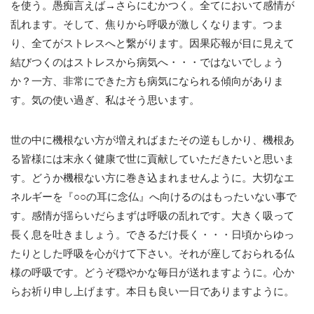
を使う。愚痴言えば→さらにむかつく。全てにおいて感情が
乱れます。そして、焦りから呼吸が激しくなります。つま
り、全てがストレスへと繋がります。因果応報が目に見えて
結びつくのはストレスから病気へ・・・ではないでしょう
か？一方、非常にできた方も病気になられる傾向がありま
す。気の使い過ぎ、私はそう思います。
世の中に機根ない方が増えればまたその逆もしかり、機根あ
る皆様には末永く健康で世に貢献していただきたいと思いま
す。どうか機根ない方に巻き込まれませんように。大切なエ
ネルギーを『○○の耳に念仏』へ向けるのはもったいない事で
す。感情が揺らいだらまずは呼吸の乱れです。大きく吸って
長く息を吐きましょう。できるだけ長く・・・日頃からゆっ
たりとした呼吸を心がけて下さい。それが座しておられる仏
様の呼吸です。どうぞ穏やかな毎日が送れますように。心か
らお祈り申し上げます。本日も良い一日でありますように。