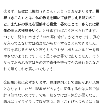
①まず、仏教には機根（きこん）と言う言葉があります。
機
根（きこん）とは、仏の教えを聞いて修行しえる能力のこ
と。また仏の教えを理解する度量・器のことで、さらには衆
生の各人の性格をいう。
と検索すればこう述べられてます。
つまり、簡単に申せば『○○の耳に念仏』かどうかです。真心
が入ってこない方は残念ながらどうすることもできません。
不快を感じるのが人と言うものですが、極力エネルギーを費
やさないようにです。そう思う事は罪ではありません。そう
なっておられる方はその方で責任を持って今の修行をこなさ
れて頂くこれが筋なのでしょう。
②因果応報は必ずあります。原理原則として原因があり現象
となります。ただ、現象がどのように変化するかは人知では
計り知れないのです。でも、嘘をつけば→気分が悪くなる。
怒れば→イライラして腹が立つ。媚（こ）びへつらえば→気