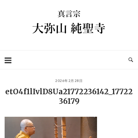
コ
ホ
ン
ー
テ
ム
ン
ツ
へ
ス
キ
ッ
プ
2026年2月28日
etO4f1lIvlD8Ua21772236142_17722
36179