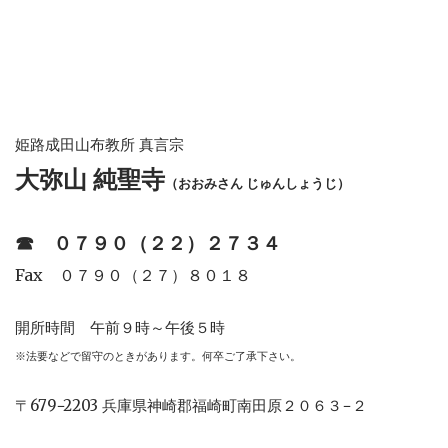
姫路成田山布教所 真言宗
大弥山 純聖寺
（おおみさん じゅんしょうじ）
☎︎
０７９０（２２）２７３４
Fax ０７９０（２７）８０１８
開所時間 午前９時～午後５時
※法要などで留守のときがあります。何卒ご了承下さい。
〒679−2203 兵庫県神崎郡福崎町南田原２０６３−２