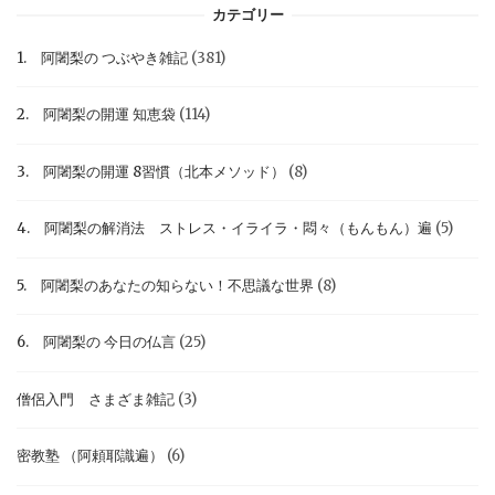
カテゴリー
1. 阿闍梨の つぶやき雑記
(381)
2. 阿闍梨の開運 知恵袋
(114)
3. 阿闍梨の開運 8習慣（北本メソッド）
(8)
4. 阿闍梨の解消法 ストレス・イライラ・悶々（もんもん）遍
(5)
5. 阿闍梨のあなたの知らない！不思議な世界
(8)
6. 阿闍梨の 今日の仏言
(25)
僧侶入門 さまざま雑記
(3)
密教塾 （阿頼耶識遍）
(6)