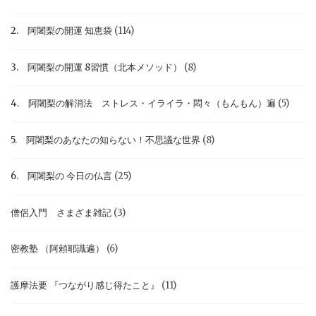
2. 阿闍梨の開運 知恵袋
(114)
3. 阿闍梨の開運 8習慣（北本メソッド）
(8)
4. 阿闍梨の解消法 ストレス・イライラ・悶々（もんもん）遍
(5)
5. 阿闍梨のあなたの知らない！不思議な世界
(8)
6. 阿闍梨の 今日の仏言
(25)
僧侶入門 さまざま雑記
(3)
密教塾 （阿頼耶識遍）
(6)
護摩法要 『つながり感じ得たこと』
(11)