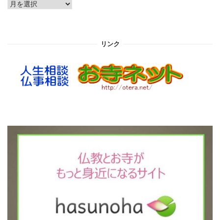
ア
ー
カ
イ
リンク
ブ