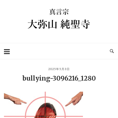
コ
ホ
ン
ー
テ
ム
ン
ツ
へ
ス
キ
ッ
プ
2025年5月3日
bullying-3096216_1280