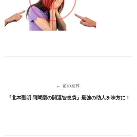
投
前の投稿
←
稿
『北本聖明 阿闍梨の開運智恵袋』最強の助人を味方に！
ナ
ビ