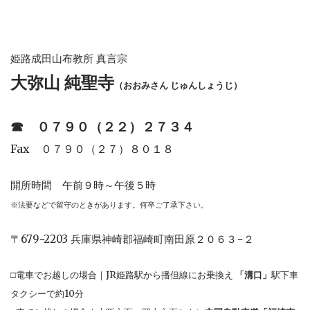
姫路成田山布教所 真言宗
大弥山 純聖寺
（おおみさん じゅんしょうじ）
☎︎
０７９０（２２）２７３４
Fax ０７９０（２７）８０１８
開所時間 午前９時～午後５時
※法要などで留守のときがあります。何卒ご了承下さい。
〒679−2203 兵庫県神崎郡福崎町南田原２０６３−２
□電車でお越しの場合｜JR姫路駅から播但線にお乗換え
「溝口」
駅下車
タクシーで約10分