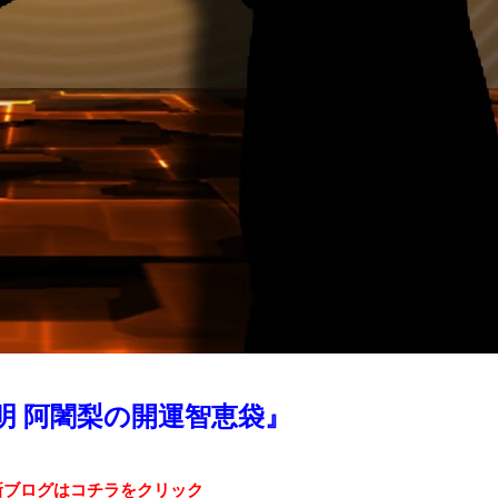
明 阿闍梨の開運智恵袋』
新ブログはコチラをクリック