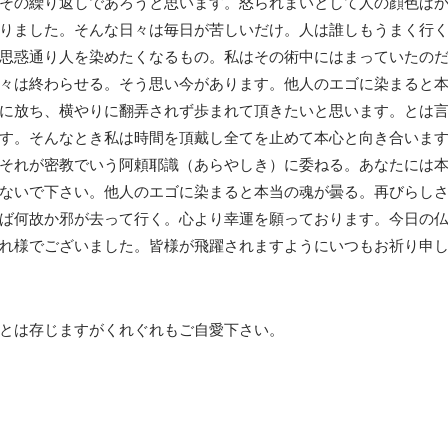
その繰り返しであろうと思います。怒られまいとして人の顔色ば
りました。そんな日々は毎日が苦しいだけ。人は誰しもうまく行
思惑通り人を染めたくなるもの。私はその術中にはまっていたの
々は終わらせる。そう思い今があります。他人のエゴに染まると
に放ち、横やりに翻弄されず歩まれて頂きたいと思います。とは
す。そんなとき私は時間を頂戴し全てを止めて本心と向き合いま
それが密教でいう阿頼耶識（あらやしき）に委ねる。あなたには
ないで下さい。他人のエゴに染まると本当の魂が曇る。再びらし
ば何故か邪が去って行く。心より幸運を願っております。今日の
れ様でございました。皆様が飛躍されますようにいつもお祈り申
とは存じますがくれぐれもご自愛下さい。