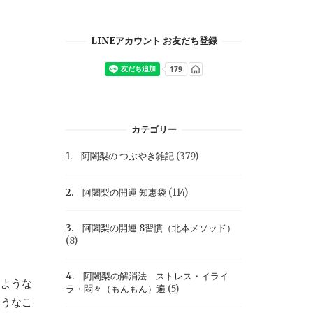
LINEアカウント お友だち登録
カテゴリー
1. 阿闍梨の つぶやき雑記
(379)
2. 阿闍梨の開運 知恵袋
(114)
3. 阿闍梨の開運 8習慣（北本メソッド）
(8)
4. 阿闍梨の解消法 ストレス・イライ
るような
ラ・悶々（もんもん）遍
(5)
ようなこ