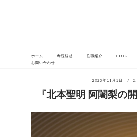
コ
ン
テ
ン
ツ
へ
ス
ホーム
寺院縁起
住職紹介
BLOG
キ
お問い合わせ
ッ
プ
2025年11月1日
2
『北本聖明 阿闍梨の