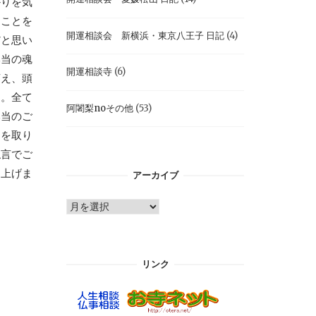
かりを気
くことを
開運相談会 新横浜・東京八王子 日記
(4)
だと思い
本当の魂
開運相談寺
(6)
言え、頭
す。全て
阿闍梨noその他
(53)
本当のご
さを取り
仏言でご
し上げま
アーカイブ
ア
ー
カ
イ
リンク
ブ