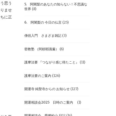
そう思う
5. 阿闍梨のあなたの知らない！不思議な
世界
(8)
ありませ
持ちに正
6. 阿闍梨の 今日の仏言
(25)
僧侶入門 さまざま雑記
(3)
密教塾 （阿頼耶識遍）
(6)
護摩法要 『つながり感じ得たこと』
(11)
護摩法要のご案内
(126)
開運寺 純聖寺からの お知らせ
(127)
開運相談会2025 日時のご案内
(1)
開運相談会 愛媛松山 日記
(14)