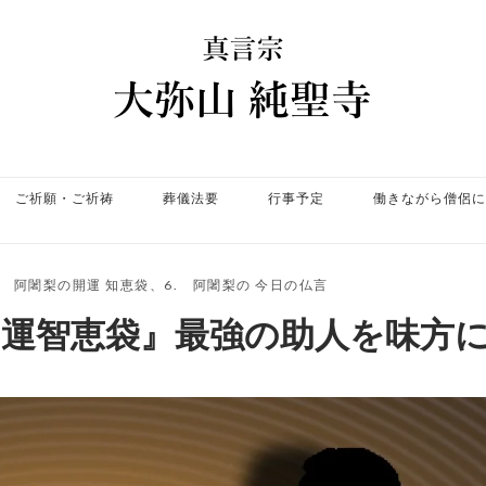
ホ
ー
ム
ご祈願・ご祈祷
葬儀法要
行事予定
働きながら僧侶に
. 阿闍梨の開運 知恵袋
、
6. 阿闍梨の 今日の仏言
開運智恵袋』最強の助人を味方