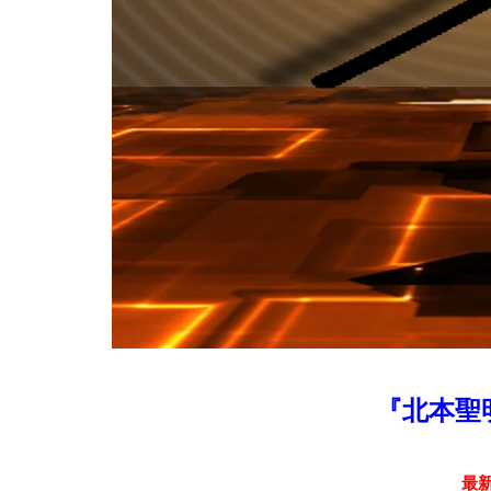
『北本聖
最