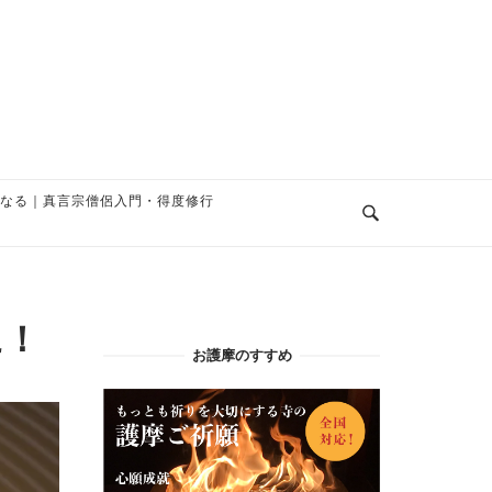
なる｜真言宗僧侶入門・得度修行
に！
お護摩のすすめ