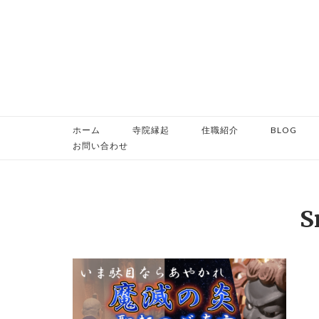
コ
ン
テ
ン
ツ
へ
ス
ホーム
寺院縁起
住職紹介
BLOG
キ
お問い合わせ
ッ
プ
S