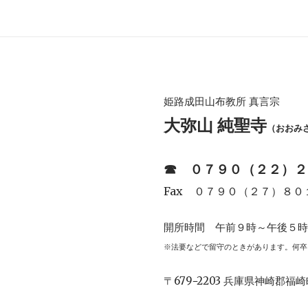
姫路成田山布教所 真言宗
大弥山 純聖寺
（おおみ
☎︎
０７９０（２２）２
Fax ０７９０（２７）８０
開所時間 午前９時～午後５
※法要などで留守のときがあります。何卒
〒679−2203 兵庫県神崎郡