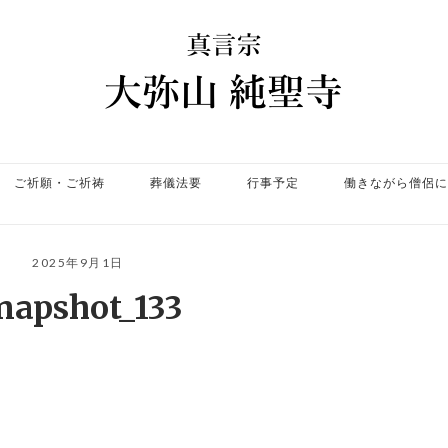
ホ
ー
ム
ご祈願・ご祈祷
葬儀法要
行事予定
働きながら僧侶に
2025年9月1日
napshot_133