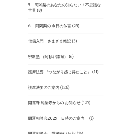
5. 阿闍梨のあなたの知らない！不思議な
世界
(8)
6. 阿闍梨の 今日の仏言
(25)
僧侶入門 さまざま雑記
(3)
密教塾 （阿頼耶識遍）
(6)
護摩法要 『つながり感じ得たこと』
(11)
護摩法要のご案内
(126)
開運寺 純聖寺からの お知らせ
(127)
開運相談会2025 日時のご案内
(1)
開運相談会 愛媛松山 日記
(14)