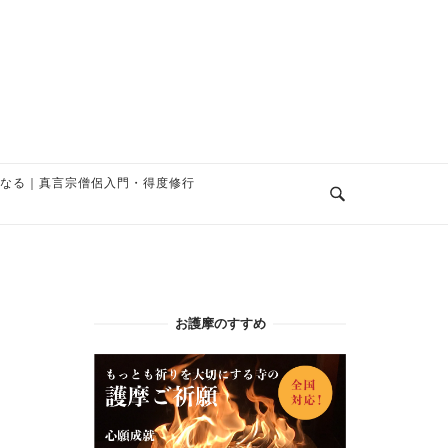
なる｜真言宗僧侶入門・得度修行
お護摩のすすめ