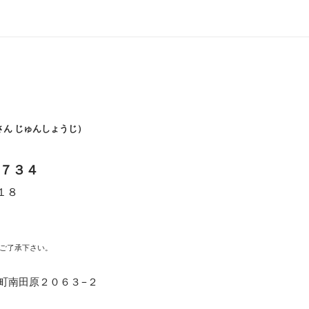
さん じゅんしょうじ）
７３４
１８
時
ご了承下さい。
福崎町南田原２０６３−２