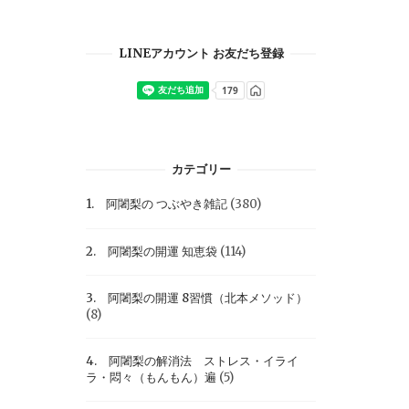
LINEアカウント お友だち登録
カテゴリー
1. 阿闍梨の つぶやき雑記
(380)
2. 阿闍梨の開運 知恵袋
(114)
3. 阿闍梨の開運 8習慣（北本メソッド）
(8)
4. 阿闍梨の解消法 ストレス・イライ
ラ・悶々（もんもん）遍
(5)