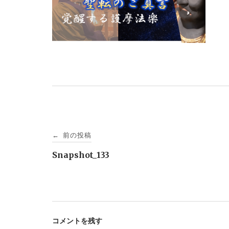
投
前の投稿
←
稿
Snapshot_133
ナ
ビ
コメントを残す