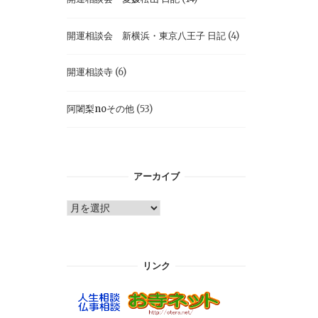
開運相談会 新横浜・東京八王子 日記
(4)
開運相談寺
(6)
阿闍梨noその他
(53)
アーカイブ
ア
ー
カ
イ
リンク
ブ