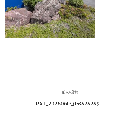
投
前の投稿
←
稿
PXL_20260613_053424249
ナ