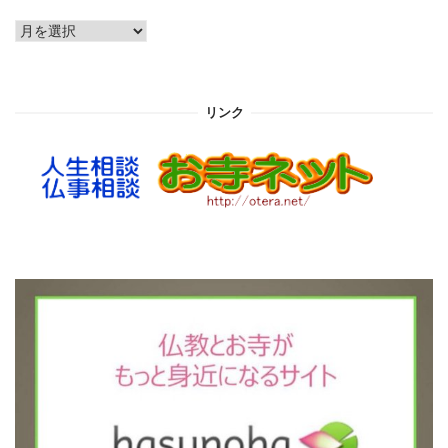
ア
ー
カ
イ
リンク
ブ