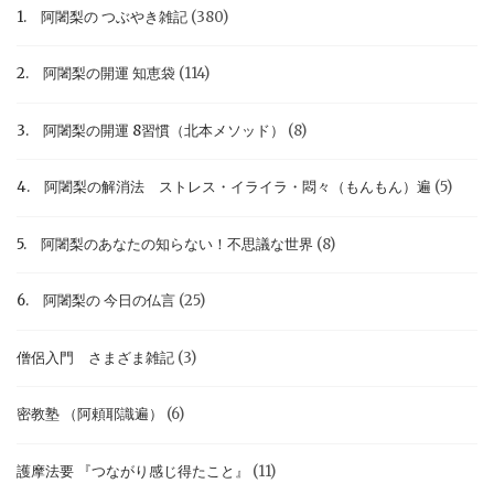
1. 阿闍梨の つぶやき雑記
(380)
2. 阿闍梨の開運 知恵袋
(114)
3. 阿闍梨の開運 8習慣（北本メソッド）
(8)
4. 阿闍梨の解消法 ストレス・イライラ・悶々（もんもん）遍
(5)
5. 阿闍梨のあなたの知らない！不思議な世界
(8)
6. 阿闍梨の 今日の仏言
(25)
僧侶入門 さまざま雑記
(3)
密教塾 （阿頼耶識遍）
(6)
護摩法要 『つながり感じ得たこと』
(11)