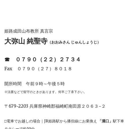
姫路成田山布教所 真言宗
大弥山 純聖寺
（おおみさん じゅんしょうじ）
☎︎
０７９０（２２）２７３４
Fax ０７９０（２７）８０１８
開所時間 午前９時～午後５時
※法要などで留守のときがあります。何卒ご了承下さい。
〒679−2203 兵庫県神崎郡福崎町南田原２０６３−２
□電車でお越しの場合｜JR姫路駅から播但線にお乗換え
「溝口」
駅下車
タクシーで約10分