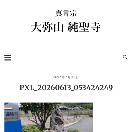
コ
ホ
ン
ー
テ
ム
ン
ツ
へ
ス
キ
ッ
プ
2026年6月13日
PXL_20260613_053424249