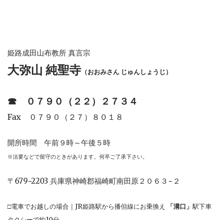
姫路成田山布教所 真言宗
大弥山 純聖寺
（おおみさん じゅんしょうじ）
☎︎
０７９０（２２）２７３４
Fax ０７９０（２７）８０１８
開所時間 午前９時～午後５時
※法要などで留守のときがあります。何卒ご了承下さい。
〒679−2203 兵庫県神崎郡福崎町南田原２０６３−２
□電車でお越しの場合｜JR姫路駅から播但線にお乗換え
「溝口」
駅下車
タクシーで約10分