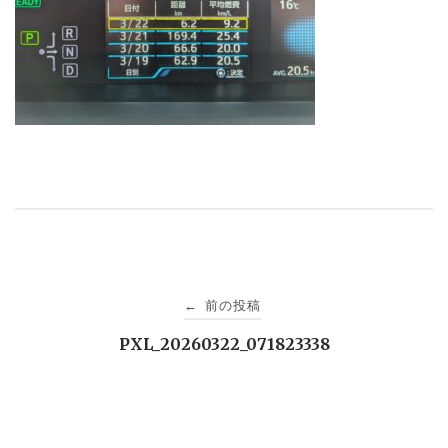
投
前の投稿
←
稿
PXL_20260322_071823338
ナ