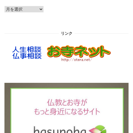
ア
ー
カ
イ
リンク
ブ