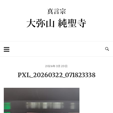
コ
ホ
ン
ー
テ
ム
ン
ツ
へ
ス
キ
ッ
プ
2026年3月23日
PXL_20260322_071823338