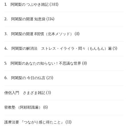
1. 阿闍梨の つぶやき雑記
(381)
2. 阿闍梨の開運 知恵袋
(114)
3. 阿闍梨の開運 8習慣（北本メソッド）
(8)
4. 阿闍梨の解消法 ストレス・イライラ・悶々（もんもん）遍
(5)
5. 阿闍梨のあなたの知らない！不思議な世界
(8)
6. 阿闍梨の 今日の仏言
(25)
僧侶入門 さまざま雑記
(3)
密教塾 （阿頼耶識遍）
(6)
護摩法要 『つながり感じ得たこと』
(11)