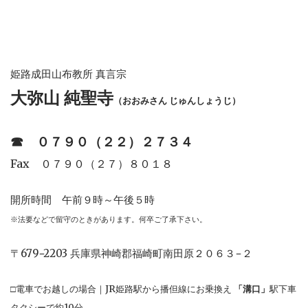
姫路成田山布教所 真言宗
大弥山 純聖寺
（おおみさん じゅんしょうじ）
☎︎
０７９０（２２）２７３４
Fax ０７９０（２７）８０１８
開所時間 午前９時～午後５時
※法要などで留守のときがあります。何卒ご了承下さい。
〒679−2203 兵庫県神崎郡福崎町南田原２０６３−２
□電車でお越しの場合｜JR姫路駅から播但線にお乗換え
「溝口」
駅下車
タクシーで約10分