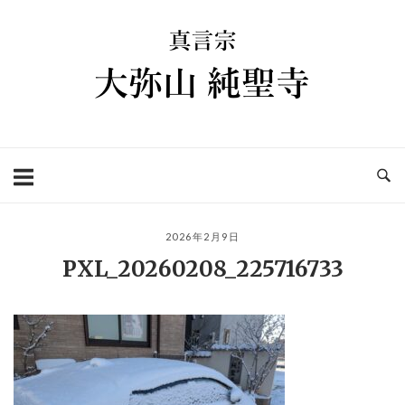
コ
ホ
ン
ー
テ
ム
ン
ツ
へ
ス
キ
ッ
プ
2026年2月9日
PXL_20260208_225716733