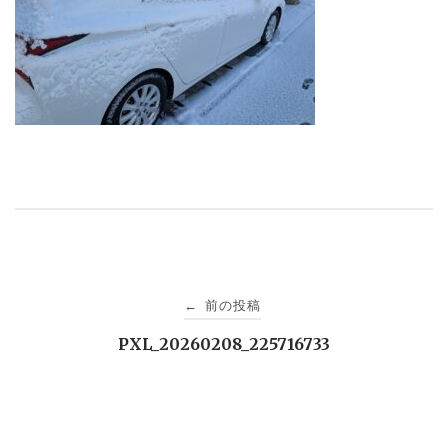
投
前の投稿
←
稿
PXL_20260208_225716733
ナ