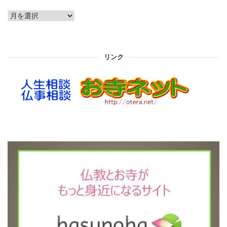
ア
ー
カ
イ
リンク
ブ