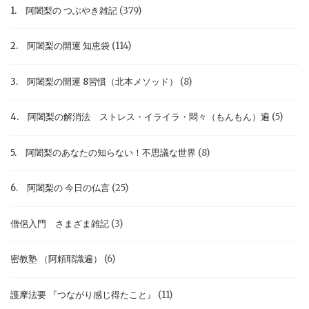
1. 阿闍梨の つぶやき雑記
(379)
2. 阿闍梨の開運 知恵袋
(114)
3. 阿闍梨の開運 8習慣（北本メソッド）
(8)
4. 阿闍梨の解消法 ストレス・イライラ・悶々（もんもん）遍
(5)
5. 阿闍梨のあなたの知らない！不思議な世界
(8)
6. 阿闍梨の 今日の仏言
(25)
僧侶入門 さまざま雑記
(3)
密教塾 （阿頼耶識遍）
(6)
護摩法要 『つながり感じ得たこと』
(11)