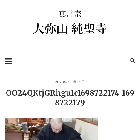
コ
ホ
ン
ー
テ
ム
ン
ツ
へ
ス
キ
ッ
プ
2023年10月31日
OO24QKtjGRhgu1c1698722174_169
8722179