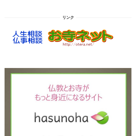
ー
カ
イ
リンク
ブ