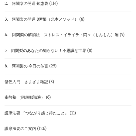
2. 阿闍梨の開運 知恵袋
(114)
3. 阿闍梨の開運 8習慣（北本メソッド）
(8)
4. 阿闍梨の解消法 ストレス・イライラ・悶々（もんもん）遍
(5)
5. 阿闍梨のあなたの知らない！不思議な世界
(8)
6. 阿闍梨の 今日の仏言
(25)
僧侶入門 さまざま雑記
(3)
密教塾 （阿頼耶識遍）
(6)
護摩法要 『つながり感じ得たこと』
(11)
護摩法要のご案内
(126)