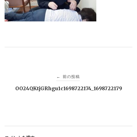
投
前の投稿
←
稿
OO24QKtjGRhgu1c1698722174_1698722179
ナ
ビ