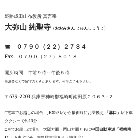
姫路成田山布教所 真言宗
大弥山 純聖寺
（おおみさん じゅんしょうじ）
☎︎
０７９０（２２）２７３４
Fax ０７９０（２７）８０１８
開所時間 午前９時～午後５時
※法要などで留守のときがあります。何卒ご了承下さい。
〒679−2203 兵庫県神崎郡福崎町南田原２０６３−２
□電車でお越しの場合｜JR姫路駅から播但線にお乗換え
「溝口」
駅下車
タクシーで約10分
□車でお越しの場合｜大阪方面・岡山方面ともに
中国自動車道「福崎南
IC」
下車 約2分。無料駐車場あり（約10台）