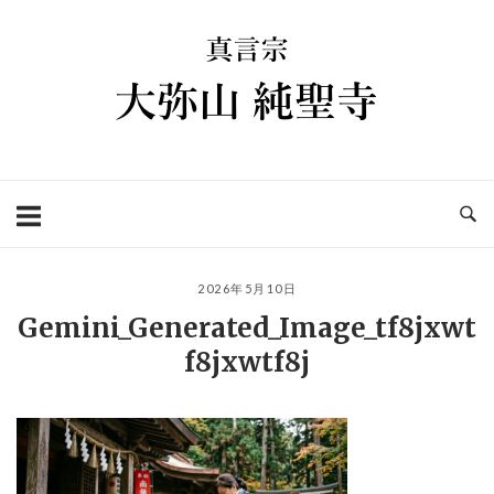
コ
ホ
ン
ー
テ
ム
ン
ツ
へ
ス
キ
ッ
プ
2026年5月10日
Gemini_Generated_Image_tf8jxwt
f8jxwtf8j