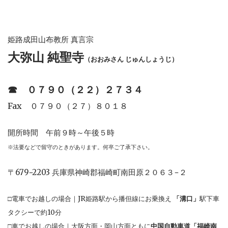
姫路成田山布教所 真言宗
大弥山 純聖寺
（おおみさん じゅんしょうじ）
☎︎
０７９０（２２）２７３４
Fax ０７９０（２７）８０１８
開所時間 午前９時～午後５時
※法要などで留守のときがあります。何卒ご了承下さい。
〒679−2203 兵庫県神崎郡福崎町南田原２０６３−２
□電車でお越しの場合｜JR姫路駅から播但線にお乗換え
「溝口」
駅下車
タクシーで約10分
□車でお越しの場合｜大阪方面・岡山方面ともに
中国自動車道「福崎南