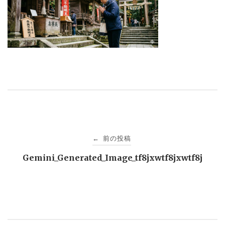
投
前の投稿
←
稿
Gemini_Generated_Image_tf8jxwtf8jxwtf8j
ナ
ビ