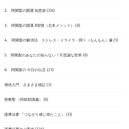
2. 阿闍梨の開運 知恵袋
(114)
3. 阿闍梨の開運 8習慣（北本メソッド）
(8)
4. 阿闍梨の解消法 ストレス・イライラ・悶々（もんもん）遍
(5)
5. 阿闍梨のあなたの知らない！不思議な世界
(8)
6. 阿闍梨の 今日の仏言
(25)
僧侶入門 さまざま雑記
(3)
密教塾 （阿頼耶識遍）
(6)
護摩法要 『つながり感じ得たこと』
(11)