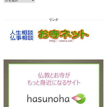
ー
カ
イ
リンク
ブ