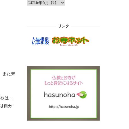
ア
ー
カ
イ
リンク
ブ
。また来
の欲はエ
は自分