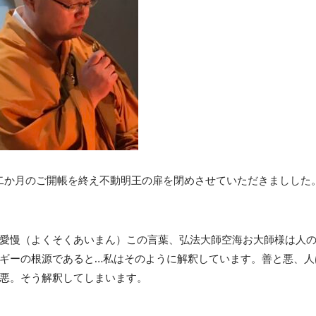
日二か月のご開帳を終え不動明王の扉を閉めさせていただきましした
愛慢（よくそくあいまん）この言葉、弘法大師空海お大師様は人
ギーの根源であると…私はそのように解釈しています。善と悪、人
悪。そう解釈してしまいます。