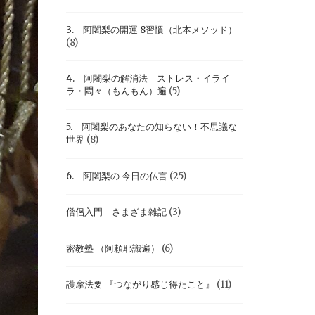
3. 阿闍梨の開運 8習慣（北本メソッド）
(8)
4. 阿闍梨の解消法 ストレス・イライ
ラ・悶々（もんもん）遍
(5)
5. 阿闍梨のあなたの知らない！不思議な
世界
(8)
6. 阿闍梨の 今日の仏言
(25)
僧侶入門 さまざま雑記
(3)
密教塾 （阿頼耶識遍）
(6)
護摩法要 『つながり感じ得たこと』
(11)