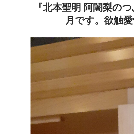
『北本聖明 阿闍梨のつ
月です。欲触愛