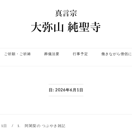
ホ
ー
ム
ご祈願・ご祈祷
葬儀法要
行事予定
働きながら僧侶に
日:
2026年6月1日
月1日
1. 阿闍梨の つぶやき雑記