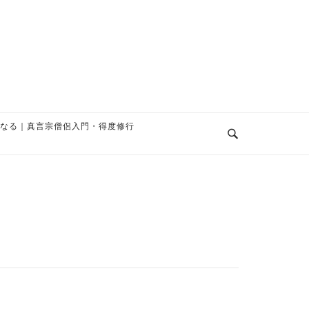
なる｜真言宗僧侶入門・得度修行