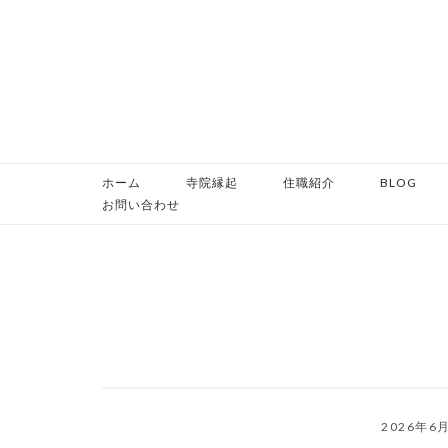
コ
ン
テ
ン
ツ
へ
ス
ホーム
寺院縁起
住職紹介
BLOG
キ
お問い合わせ
ッ
プ
2026年6