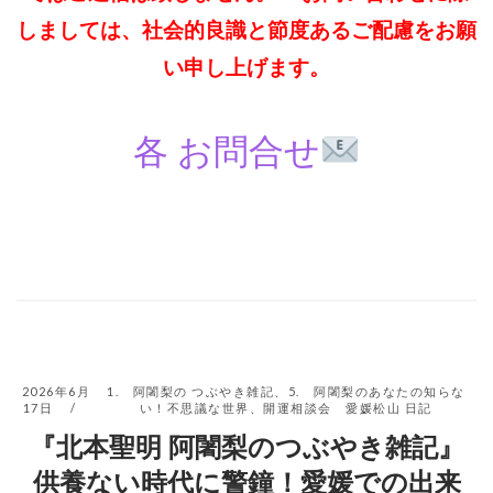
しましては、社会的良識と節度あるご配慮をお願
い申し上げます。
各 お問合せ
2026年6月
1. 阿闍梨の つぶやき雑記
、
5. 阿闍梨のあなたの知らな
17日
い！不思議な世界
、
開運相談会 愛媛松山 日記
『北本聖明 阿闍梨のつぶやき雑記』
供養ない時代に警鐘！愛媛での出来