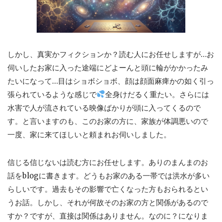
しかし、真実かフィクションか？読む人にお任せしますが…お
伺いしたお家に入った途端にどよーんと頭に輪がかかったみ
たいになって…目はショボショボ、顔は顔面麻痺かの如く引っ
張られているような感じで
全身けだるく重たい。さらには
水害で人が流されている映像ばかりが頭に入ってくるので
す。と言いますのも、このお家の方に、家族が体調悪いので
一度、家に来てほしいと頼まれお伺いしました。
信じる信じないは読む方にお任せします。ありのまんまのお
話をblogに書きます。どうもお家のある一帯では洪水が多い
らしいです。過去もその影響で亡くなった方もおられるとい
うお話。しかし、それが何故そのお家の方と関係があるので
すか？ですが、直接は関係はありません。なのに？になりま