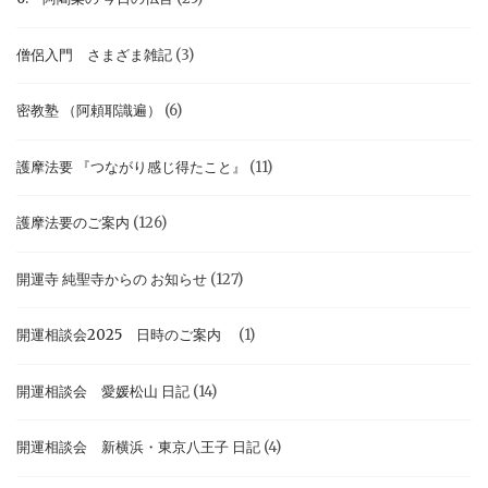
僧侶入門 さまざま雑記
(3)
密教塾 （阿頼耶識遍）
(6)
護摩法要 『つながり感じ得たこと』
(11)
護摩法要のご案内
(126)
開運寺 純聖寺からの お知らせ
(127)
開運相談会2025 日時のご案内
(1)
開運相談会 愛媛松山 日記
(14)
開運相談会 新横浜・東京八王子 日記
(4)