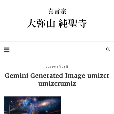
コ
ホ
ン
ー
テ
ム
ン
ツ
へ
ス
キ
ッ
プ
2026年6月28日
Gemini_Generated_Image_umizcr
umizcrumiz