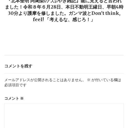
稿
『北本聖明 阿闍梨のつぶやき雑記』龍に見えると言われ
ました！令和８年６月28日、本日不動明王縁日、早朝4時
30分より護摩を修しました。ガンマ波とDon’t think,
ナ
feel! 「考えるな、感じろ！」
ビ
ゲ
ー
コメントを残す
シ
メールアドレスが公開されることはありません。
※
が付いている欄は
必須項目です
ョ
コメント
※
ン