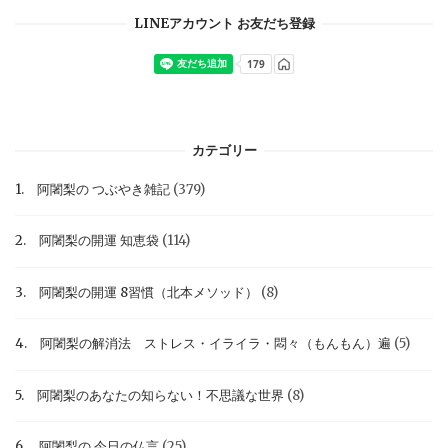
LINEアカウント お友だち登録
カテゴリー
1. 阿闍梨の つぶやき雑記
(379)
2. 阿闍梨の開運 知恵袋
(114)
3. 阿闍梨の開運 8習慣（北本メソッド）
(8)
4. 阿闍梨の解消法 ストレス・イライラ・悶々（もんもん）遍
(5)
5. 阿闍梨のあなたの知らない！不思議な世界
(8)
6. 阿闍梨の 今日の仏言
(25)