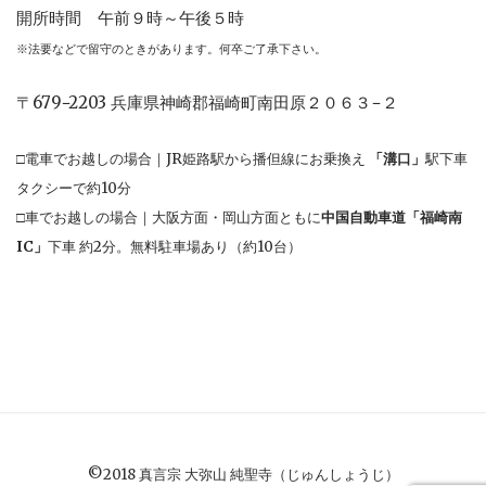
開所時間 午前９時～午後５時
※法要などで留守のときがあります。何卒ご了承下さい。
〒679−2203 兵庫県神崎郡福崎町南田原２０６３−２
□電車でお越しの場合｜JR姫路駅から播但線にお乗換え
「溝口」
駅下車
タクシーで約10分
□車でお越しの場合｜大阪方面・岡山方面ともに
中国自動車道「福崎南
IC」
下車 約2分。無料駐車場あり（約10台）
©️2018 真言宗 大弥山 純聖寺（じゅんしょうじ）