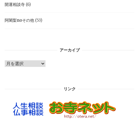
開運相談寺
(6)
阿闍梨noその他
(53)
アーカイブ
ア
ー
カ
イ
リンク
ブ