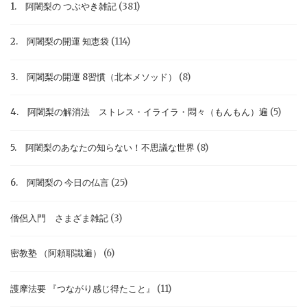
1. 阿闍梨の つぶやき雑記
(381)
2. 阿闍梨の開運 知恵袋
(114)
3. 阿闍梨の開運 8習慣（北本メソッド）
(8)
4. 阿闍梨の解消法 ストレス・イライラ・悶々（もんもん）遍
(5)
5. 阿闍梨のあなたの知らない！不思議な世界
(8)
6. 阿闍梨の 今日の仏言
(25)
僧侶入門 さまざま雑記
(3)
密教塾 （阿頼耶識遍）
(6)
護摩法要 『つながり感じ得たこと』
(11)