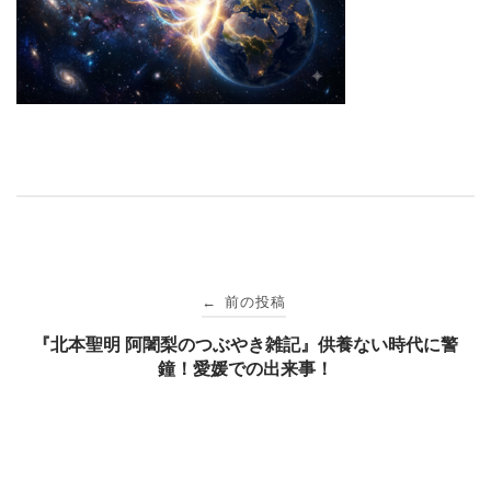
投
前の投稿
←
稿
『北本聖明 阿闍梨のつぶやき雑記』供養ない時代に警
鐘！愛媛での出来事！
ナ
ビ