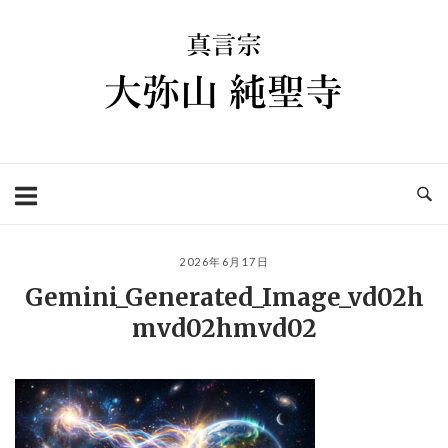
コ
ホ
ン
ー
テ
ム
ン
ツ
へ
ス
キ
ッ
プ
2026年6月17日
Gemini_Generated_Image_vd02h
mvd02hmvd02