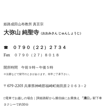
姫路成田山布教所 真言宗
大弥山 純聖寺
（おおみさん じゅんしょうじ）
☎︎
０７９０（２２）２７３４
Fax ０７９０（２７）８０１８
開所時間 午前９時～午後５時
※法要などで留守のときがあります。何卒ご了承下さい。
〒679−2203 兵庫県神崎郡福崎町南田原２０６３−２
□電車でお越しの場合｜JR姫路駅から播但線にお乗換え
「溝口」
駅下車
タクシーで約10分