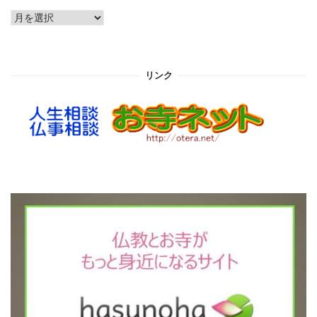
ア
ー
カ
イ
リンク
ブ