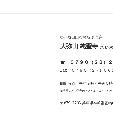
姫路成田山布教所 真言宗
大弥山 純聖寺
（おおみ
☎︎
０７９０（２２）２
Fax ０７９０（２７）８０
開所時間 午前９時～午後５
※法要などで留守のときがあります。何卒
〒679−2203 兵庫県神崎郡