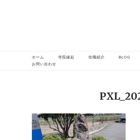
コ
ン
テ
ン
ツ
へ
ス
ホーム
寺院縁起
住職紹介
BLOG
キ
お問い合わせ
ッ
プ
PXL_20