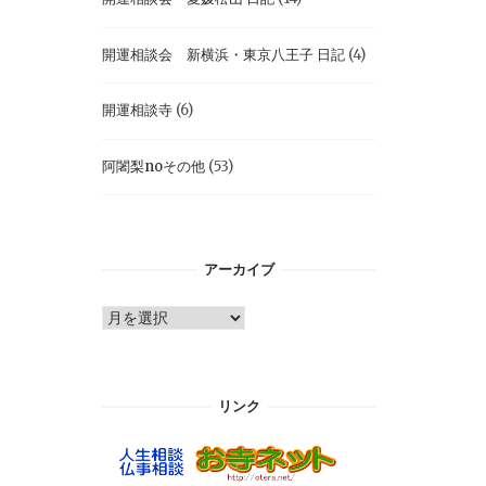
開運相談会 新横浜・東京八王子 日記
(4)
開運相談寺
(6)
阿闍梨noその他
(53)
アーカイブ
ア
ー
カ
イ
リンク
ブ