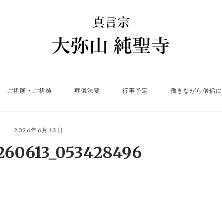
ホ
ー
ム
ご祈願・ご祈祷
葬儀法要
行事予定
働きながら僧侶に
2026年6月13日
260613_053428496