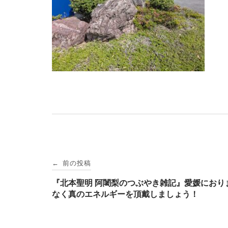
投
前の投稿
←
稿
『北本聖明 阿闍梨のつぶやき雑記』愛媛におり
なく真のエネルギーを頂戴しましょう！
ナ