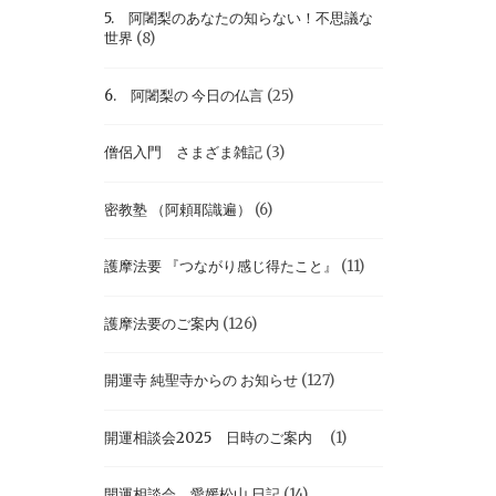
5. 阿闍梨のあなたの知らない！不思議な
世界
(8)
6. 阿闍梨の 今日の仏言
(25)
僧侶入門 さまざま雑記
(3)
密教塾 （阿頼耶識遍）
(6)
護摩法要 『つながり感じ得たこと』
(11)
護摩法要のご案内
(126)
開運寺 純聖寺からの お知らせ
(127)
開運相談会2025 日時のご案内
(1)
開運相談会 愛媛松山 日記
(14)