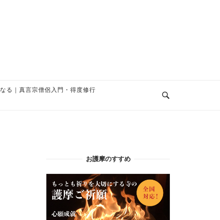
なる｜真言宗僧侶入門・得度修行
お護摩のすすめ