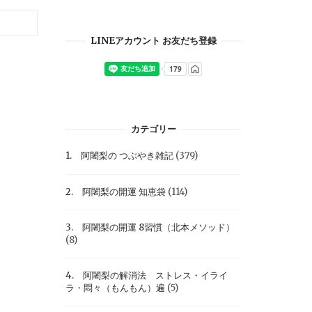
LINEアカウント お友だち登録
カテゴリー
1. 阿闍梨の つぶやき雑記
(379)
2. 阿闍梨の開運 知恵袋
(114)
3. 阿闍梨の開運 8習慣（北本メソッド）
(8)
4. 阿闍梨の解消法 ストレス・イライ
ラ・悶々（もんもん）遍
(5)