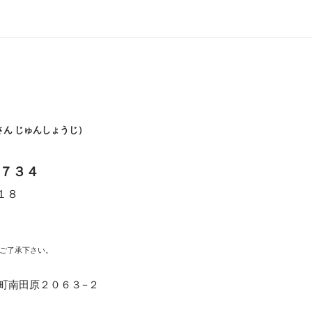
さん じゅんしょうじ）
７３４
１８
時
ご了承下さい。
福崎町南田原２０６３−２