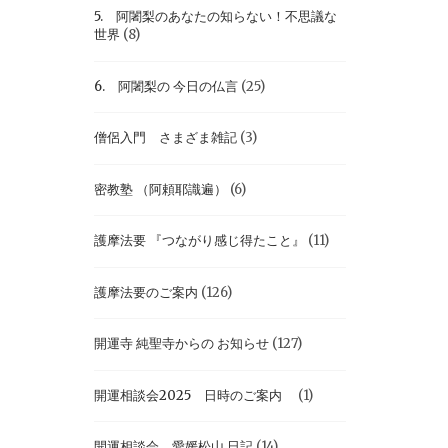
5. 阿闍梨のあなたの知らない！不思議な
世界
(8)
6. 阿闍梨の 今日の仏言
(25)
僧侶入門 さまざま雑記
(3)
密教塾 （阿頼耶識遍）
(6)
護摩法要 『つながり感じ得たこと』
(11)
護摩法要のご案内
(126)
開運寺 純聖寺からの お知らせ
(127)
開運相談会2025 日時のご案内
(1)
開運相談会 愛媛松山 日記
(14)