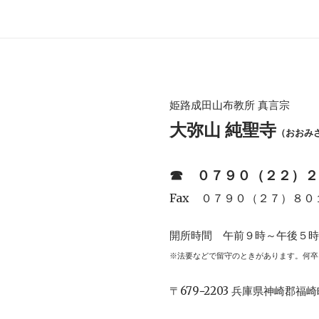
姫路成田山布教所 真言宗
大弥山 純聖寺
（おおみ
☎︎
０７９０（２２）２
Fax ０７９０（２７）８０
開所時間 午前９時～午後５
※法要などで留守のときがあります。何卒
〒679−2203 兵庫県神崎郡