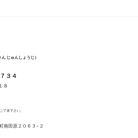
さん じゅんしょうじ）
７３４
１８
時
ご了承下さい。
福崎町南田原２０６３−２