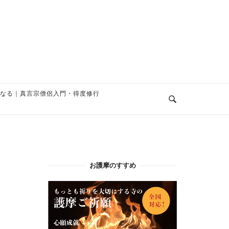
なる｜真言宗僧侶入門・得度修行
お護摩のすすめ