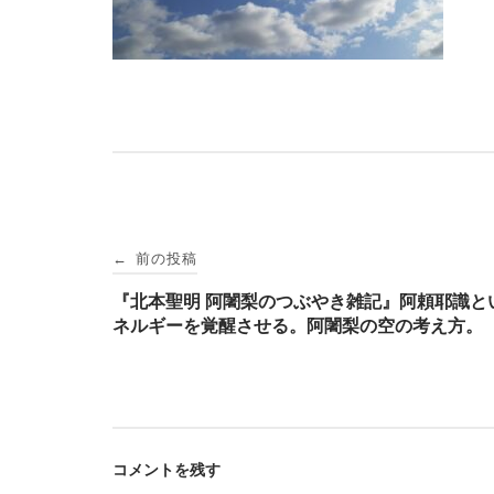
投
前の投稿
←
稿
『北本聖明 阿闍梨のつぶやき雑記』阿頼耶識と
ネルギーを覚醒させる。阿闍梨の空の考え方。
ナ
ビ
コメントを残す
ゲ