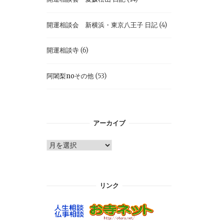
開運相談会 新横浜・東京八王子 日記
(4)
開運相談寺
(6)
阿闍梨noその他
(53)
アーカイブ
ア
ー
カ
イ
リンク
ブ