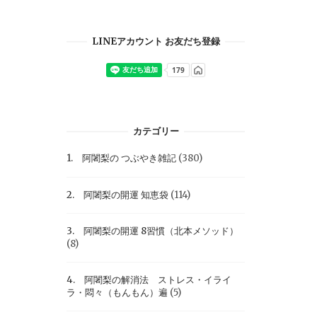
LINEアカウント お友だち登録
カテゴリー
1. 阿闍梨の つぶやき雑記
(380)
2. 阿闍梨の開運 知恵袋
(114)
3. 阿闍梨の開運 8習慣（北本メソッド）
(8)
4. 阿闍梨の解消法 ストレス・イライ
ラ・悶々（もんもん）遍
(5)