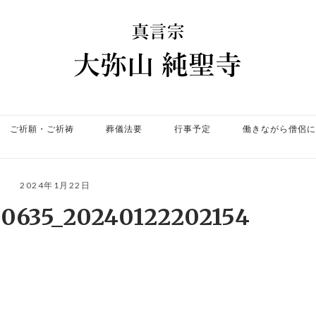
ホ
ー
ム
ご祈願・ご祈祷
葬儀法要
行事予定
働きながら僧侶に
2024年1月22日
30635_20240122202154