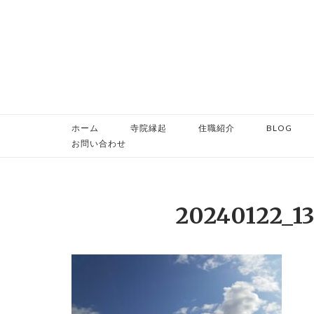
コ
ン
テ
ン
ツ
へ
ス
ホーム
寺院縁起
住職紹介
BLOG
キ
お問い合わせ
ッ
プ
20240122_1