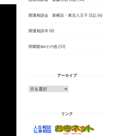
開運相談会 新横浜・東京八王子 日記
(4)
開運相談寺
(6)
阿闍梨noその他
(53)
アーカイブ
ア
ー
カ
イ
リンク
ブ