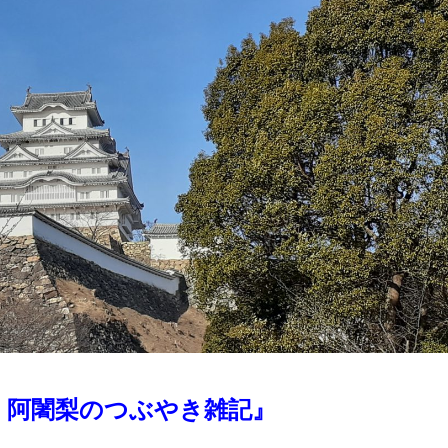
 阿闍梨のつぶやき雑記』