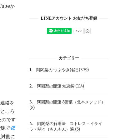
Tubeか
LINEアカウント お友だち登録
カテゴリー
1. 阿闍梨の つぶやき雑記
(379)
2. 阿闍梨の開運 知恵袋
(114)
3. 阿闍梨の開運 8習慣（北本メソッド）
鎖連絡を
(8)
るところ
たのです
4. 阿闍梨の解消法 ストレス・イライ
曖昧で
ラ・悶々（もんもん）遍
(5)
反対側に