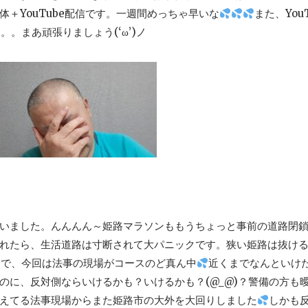
＋YouTube配信です。一週間めっちゃ早いな
また、You
。。まあ頑張りましょう(‘ω’)ノ
いました。んんんん～姫路マラソンももうちょっと事前の道路閉
れたら、生活道路は寸断されて大パニックです。狭い姫路は抜け
とで、今回は法事の現場がコースのど真ん中
近くまでなんといけ
のに、反対側ならいけるかも？いけるかも？(@_@)？警備の方も
えてる法事現場からまた姫路市の大外を大回りしました
しかも