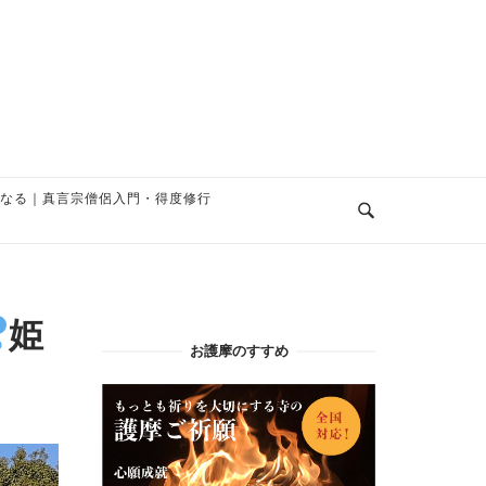
なる｜真言宗僧侶入門・得度修行
姫
お護摩のすすめ