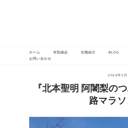
コ
ン
テ
ン
ツ
へ
ス
ホーム
寺院縁起
住職紹介
BLOG
キ
お問い合わせ
ッ
プ
2026年2
『北本聖明 阿闍梨の
路マラソン