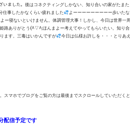
でございました。後はコネクティングしかない、知り合いの家がたま
分仕事したかなくらい疲れました
よーーーーーーーーー歩いたな
はよー寝ないといけません。体調管理大事！しかし、今日は世界一
姫路ありがとう(^▽^;ほんまよー考えてやってもらいたい。知り
ります。三毒はいかんですが
今日は仏様お許しを・・・とりあ
。スマホでブログをご覧の方は最後までスクロールしていただく
分配信予定です