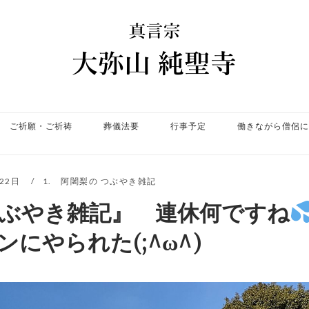
ホ
ー
ム
ご祈願・ご祈祷
葬儀法要
行事予定
働きながら僧侶に
月22日
1. 阿闍梨の つぶやき雑記
つぶやき雑記』 連休何ですね
にやられた(;^ω^)