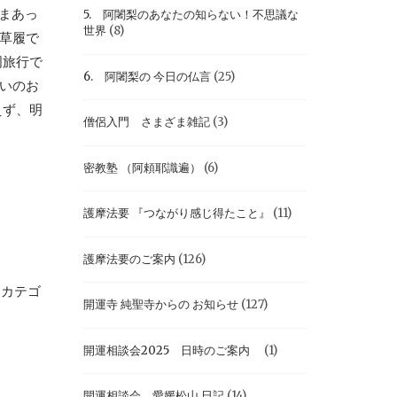
たまあっ
5. 阿闍梨のあなたの知らない！不思議な
世界
(8)
草履で
周旅行で
6. 阿闍梨の 今日の仏言
(25)
合いのお
えず、明
僧侶入門 さまざま雑記
(3)
密教塾 （阿頼耶識遍）
(6)
護摩法要 『つながり感じ得たこと』
(11)
護摩法要のご案内
(126)
とカテゴ
開運寺 純聖寺からの お知らせ
(127)
開運相談会2025 日時のご案内
(1)
開運相談会 愛媛松山 日記
(14)