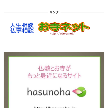
カ
イ
リンク
ブ