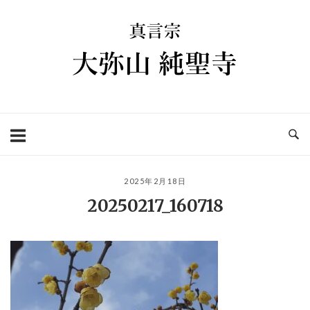
コ
ホ
ン
ー
テ
ム
ン
ツ
へ
ス
キ
ッ
プ
2025年2月18日
20250217_160718