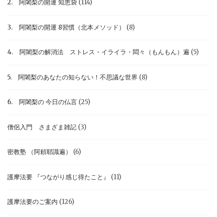
2. 阿闍梨の開運 知恵袋
(114)
3. 阿闍梨の開運 8習慣（北本メソッド）
(8)
4. 阿闍梨の解消法 ストレス・イライラ・悶々（もんもん）遍
(5)
5. 阿闍梨のあなたの知らない！不思議な世界
(8)
6. 阿闍梨の 今日の仏言
(25)
僧侶入門 さまざま雑記
(3)
密教塾 （阿頼耶識遍）
(6)
護摩法要 『つながり感じ得たこと』
(11)
護摩法要のご案内
(126)