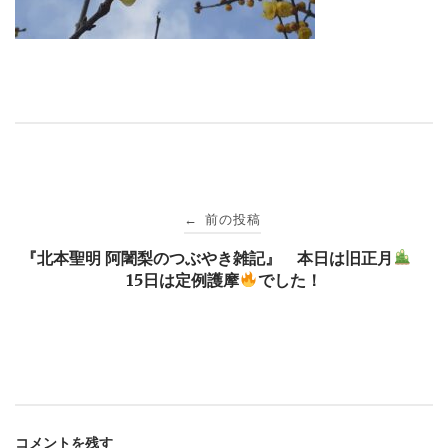
投
前の投稿
←
稿
『北本聖明 阿闍梨のつぶやき雑記』 本日は旧正月
15日は定例護摩
でした！
ナ
ビ
ゲ
コメントを残す