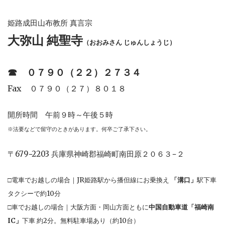
姫路成田山布教所 真言宗
大弥山 純聖寺
（おおみさん じゅんしょうじ）
☎︎
０７９０（２２）２７３４
Fax ０７９０（２７）８０１８
開所時間 午前９時～午後５時
※法要などで留守のときがあります。何卒ご了承下さい。
〒679−2203 兵庫県神崎郡福崎町南田原２０６３−２
□電車でお越しの場合｜JR姫路駅から播但線にお乗換え
「溝口」
駅下車
タクシーで約10分
□車でお越しの場合｜大阪方面・岡山方面ともに
中国自動車道「福崎南
IC」
下車 約2分。無料駐車場あり（約10台）