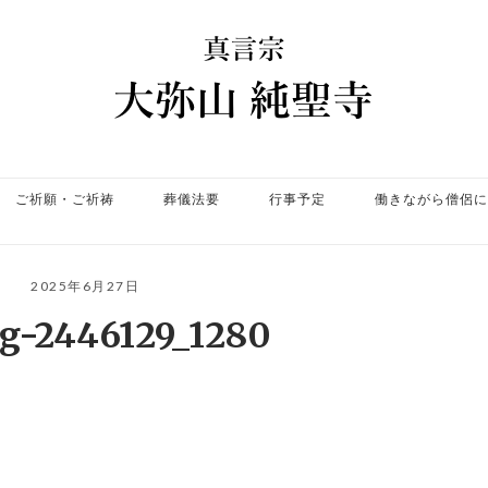
ホ
ー
ム
ご祈願・ご祈祷
葬儀法要
行事予定
働きながら僧侶に
2025年6月27日
ng-2446129_1280