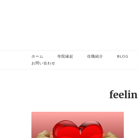
コ
ン
テ
ン
ツ
へ
ス
ホーム
寺院縁起
住職紹介
BLOG
キ
お問い合わせ
ッ
プ
feeli