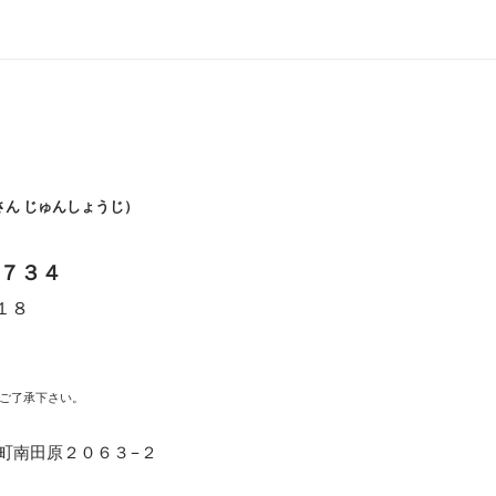
さん じゅんしょうじ）
７３４
１８
時
ご了承下さい。
福崎町南田原２０６３−２