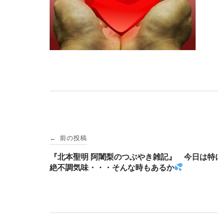
投
前の投稿
←
稿
『北本聖明 阿闍梨のつぶやき雑記』 今日は特
絶不調気味・・・そんな時もあるか
ナ
ビ