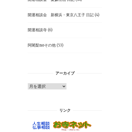
開運相談会 新横浜・東京八王子 日記
(4)
開運相談寺
(6)
阿闍梨noその他
(53)
アーカイブ
ア
ー
カ
イ
リンク
ブ