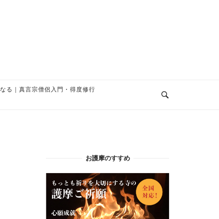
なる｜真言宗僧侶入門・得度修行
お護摩のすすめ