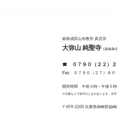
姫路成田山布教所 真言宗
大弥山 純聖寺
（おおみ
☎︎
０７９０（２２）２
Fax ０７９０（２７）８０
開所時間 午前９時～午後５
※法要などで留守のときがあります。何卒
〒679−2203 兵庫県神崎郡