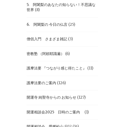
5. 阿闍梨のあなたの知らない！不思議な
世界
(8)
6. 阿闍梨の 今日の仏言
(25)
僧侶入門 さまざま雑記
(3)
密教塾 （阿頼耶識遍）
(6)
護摩法要 『つながり感じ得たこと』
(11)
護摩法要のご案内
(126)
開運寺 純聖寺からの お知らせ
(127)
開運相談会2025 日時のご案内
(1)
開運相談会 愛媛松山 日記
(14)