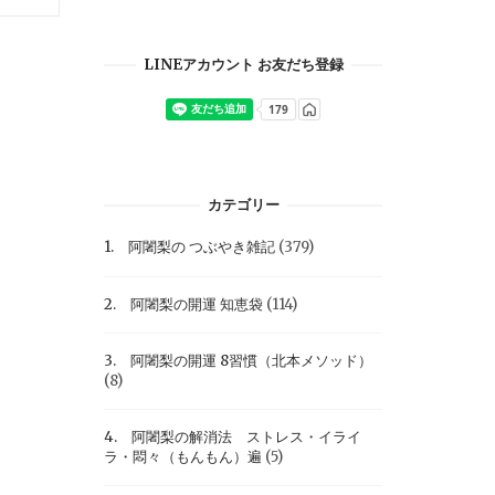
LINEアカウント お友だち登録
カテゴリー
1. 阿闍梨の つぶやき雑記
(379)
2. 阿闍梨の開運 知恵袋
(114)
3. 阿闍梨の開運 8習慣（北本メソッド）
(8)
4. 阿闍梨の解消法 ストレス・イライ
ラ・悶々（もんもん）遍
(5)