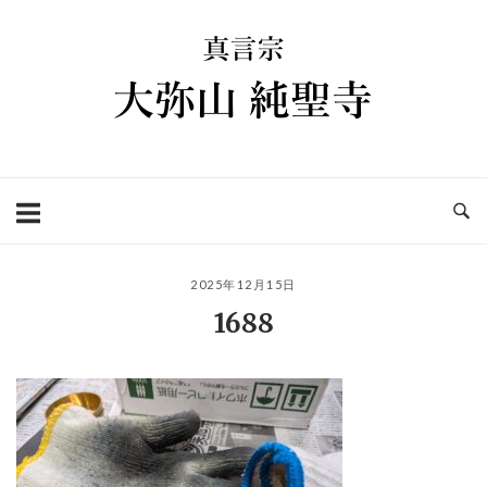
コ
ホ
ン
ー
テ
ム
ン
ツ
へ
ス
キ
ッ
プ
2025年12月15日
1688