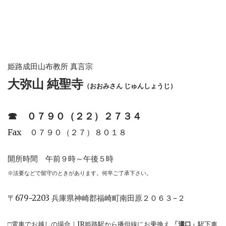
姫路成田山布教所 真言宗
大弥山 純聖寺
（おおみさん じゅんしょうじ）
☎︎
０７９０（２２）２７３４
Fax ０７９０（２７）８０１８
開所時間 午前９時～午後５時
※法要などで留守のときがあります。何卒ご了承下さい。
〒679−2203 兵庫県神崎郡福崎町南田原２０６３−２
□電車でお越しの場合｜JR姫路駅から播但線にお乗換え
「溝口」
駅下車