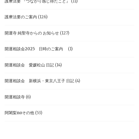
護摩法要 『つながり感じ得たこと』
(11)
護摩法要のご案内
(126)
開運寺 純聖寺からの お知らせ
(127)
開運相談会2025 日時のご案内
(1)
開運相談会 愛媛松山 日記
(14)
開運相談会 新横浜・東京八王子 日記
(4)
開運相談寺
(6)
阿闍梨noその他
(53)