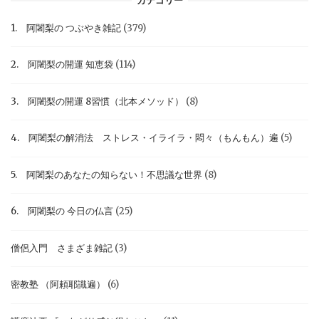
カテゴリー
1. 阿闍梨の つぶやき雑記
(379)
2. 阿闍梨の開運 知恵袋
(114)
3. 阿闍梨の開運 8習慣（北本メソッド）
(8)
4. 阿闍梨の解消法 ストレス・イライラ・悶々（もんもん）遍
(5)
5. 阿闍梨のあなたの知らない！不思議な世界
(8)
6. 阿闍梨の 今日の仏言
(25)
僧侶入門 さまざま雑記
(3)
密教塾 （阿頼耶識遍）
(6)