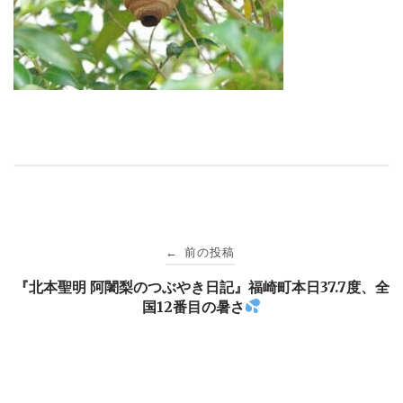
投
前の投稿
←
稿
『北本聖明 阿闍梨のつぶやき日記』福崎町本日37.7度、全
国12番目の暑さ
ナ
ビ