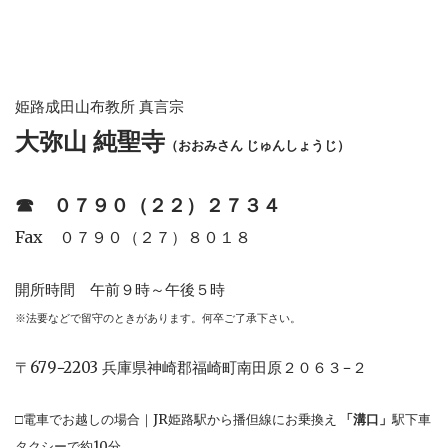
姫路成田山布教所 真言宗
大弥山 純聖寺
（おおみさん じゅんしょうじ）
☎︎
０７９０（２２）２７３４
Fax ０７９０（２７）８０１８
開所時間 午前９時～午後５時
※法要などで留守のときがあります。何卒ご了承下さい。
〒679−2203 兵庫県神崎郡福崎町南田原２０６３−２
□電車でお越しの場合｜JR姫路駅から播但線にお乗換え
「溝口」
駅下車
タクシーで約10分