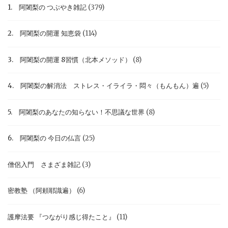
1. 阿闍梨の つぶやき雑記
(379)
2. 阿闍梨の開運 知恵袋
(114)
3. 阿闍梨の開運 8習慣（北本メソッド）
(8)
4. 阿闍梨の解消法 ストレス・イライラ・悶々（もんもん）遍
(5)
5. 阿闍梨のあなたの知らない！不思議な世界
(8)
6. 阿闍梨の 今日の仏言
(25)
僧侶入門 さまざま雑記
(3)
密教塾 （阿頼耶識遍）
(6)
護摩法要 『つながり感じ得たこと』
(11)