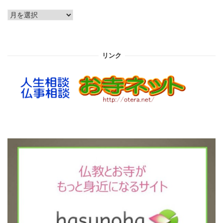
ア
ー
カ
イ
リンク
ブ