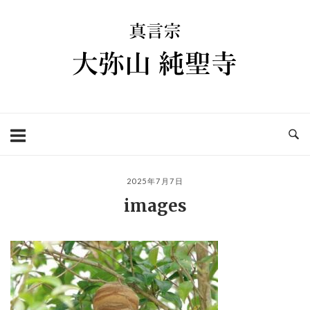
コ
ホ
ン
ー
テ
ム
ン
ツ
へ
ス
キ
ッ
プ
2025年7月7日
images