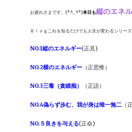
縦のエネ
お疲れさまです。(*^_^*)
本日も
Ｂｌｏｇこれを知るだけでも人生が変わるシリーズ
NO.1縦のエネルギー
(正見)
NO.2横のエネルギー
（正思惟）
NO.3三毒（貪瞋痴）
（正語）
NO.4偽らず歩む、我が身は唯一無二
（
NO.５良きを与える
(正命)