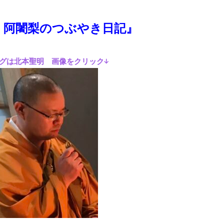
 阿闍梨のつぶやき日記』
グは北本聖明 画像をクリック↓