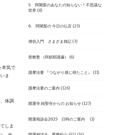
5. 阿闍梨のあなたの知らない！不思議な
世界
(8)
6. 阿闍梨の 今日の仏言
(25)
僧侶入門 さまざま雑記
(3)
密教塾 （阿頼耶識遍）
(6)
を本気で
護摩法要 『つながり感じ得たこと』
(11)
思いま
護摩法要のご案内
(126)
え、体調
開運寺 純聖寺からの お知らせ
(127)
開運相談会2025 日時のご案内
(1)
えてしま
開運相談会 愛媛松山 日記
(14)