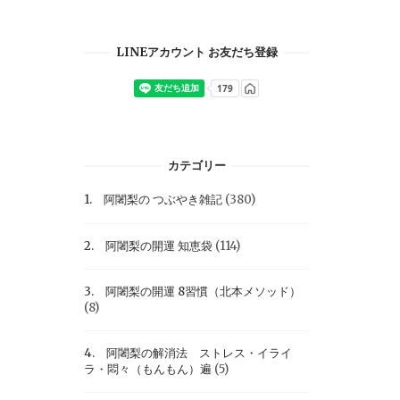
LINEアカウント お友だち登録
カテゴリー
1. 阿闍梨の つぶやき雑記
(380)
2. 阿闍梨の開運 知恵袋
(114)
3. 阿闍梨の開運 8習慣（北本メソッド）
(8)
4. 阿闍梨の解消法 ストレス・イライ
ラ・悶々（もんもん）遍
(5)