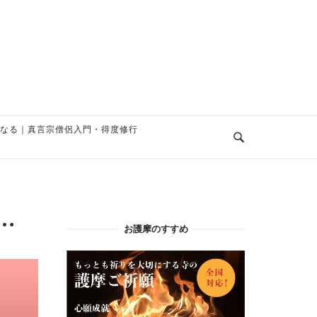
なる｜真言宗僧侶入門・得度修行
…
お護摩のすすめ