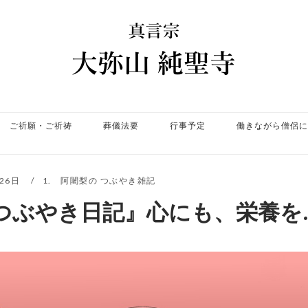
ホ
ー
ム
ご祈願・ご祈祷
葬儀法要
行事予定
働きながら僧侶に
月26日
1. 阿闍梨の つぶやき雑記
つぶやき日記』心にも、栄養を