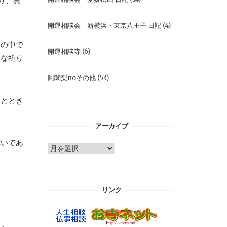
り、責
開運相談会 新横浜・東京八王子 日記
(4)
々の中で
開運相談寺
(6)
切な祈り
阿闍梨noその他
(53)
ひととき
アーカイブ
幸いであ
ア
ー
カ
イ
リンク
ブ