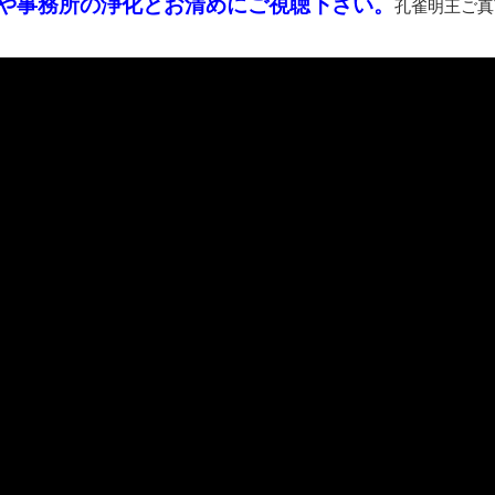
や事務所の浄化とお清めにご視聴下さい。
孔雀明王ご真