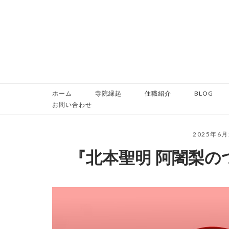
コ
ン
テ
ン
ツ
へ
ス
ホーム
寺院縁起
住職紹介
BLOG
キ
お問い合わせ
ッ
プ
2025年6
『北本聖明 阿闍梨の