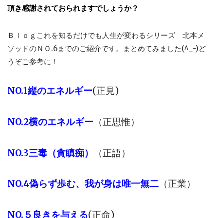
頂き感謝されておられますでしょうか？
Ｂｌｏｇこれを知るだけでも人生が変わるシリーズ 北本メ
ソッドのＮＯ.6までのご紹介です。まとめてみました(^_-)ど
うぞご参考に！
NO.1縦のエネルギー
(正見)
NO.2横のエネルギー
（正思惟）
NO.3三毒（貪瞋痴）
（正語）
NO.4偽らず歩む、我が身は唯一無二
（正業）
NO.５
良きを与える
(正命)