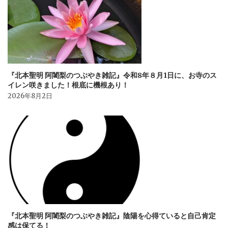
ン
『北本聖明 阿闍梨のつぶやき雑記』令和8年８月1日に、お寺のス
イレン咲きました！根底に機根あり！
2026年8月2日
『北本聖明 阿闍梨のつぶやき雑記』陰陽を心得ていると自己肯定
感は保てる！