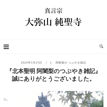
コ
ホ
ン
ー
テ
ム
ン
ツ
へ
ス
キ
ッ
プ
2025年5月25日
1. 阿闍梨の つぶやき雑記
『北本聖明 阿闍梨のつぶやき雑記』
誠にありがとうございました。