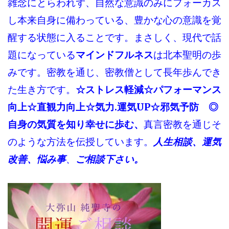
雑念にとらわれず、自然な意識のみにフォーカス
し本来自身に備わっている、豊かな心の意識を覚
醒する状態に入ることです。まさしく、現代で話
題になっている
マインドフルネス
は北本聖明の歩
みです。密教を通じ、密教僧として長年歩んでき
た生き方です。
☆ストレス軽減☆パフォーマンス
向上☆直観力向上☆気力.運気UP☆邪気予防 ◎
自身の気質を知り幸せに歩む、
真言密教を通じそ
のような方法を伝授しています。
人生相談、運気
改善、悩み事
、
ご相談下さい。