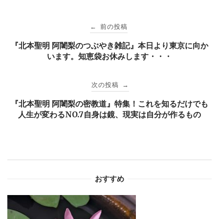
投
前の投稿
←
稿
『北本聖明 阿闍梨のつぶやき雑記』本日より東京に向か
います。知恵袋お休みします・・・
ナ
次の投稿
→
ビ
『北本聖明 阿闍梨の密教道』特集！これを知るだけでも
人生が変わるNO.7自身は鏡、現実は自分が作るもの
ゲ
ー
シ
おすすめ
ョ