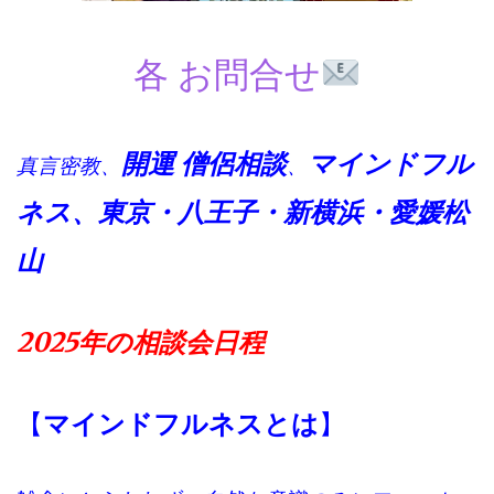
各 お問合せ
開運 僧侶
相談
マインドフル
真言密教、
、
ネス、東京・八王子・
新横浜・愛媛松
山
2025年の相談会日程
【
マインドフルネスとは
】