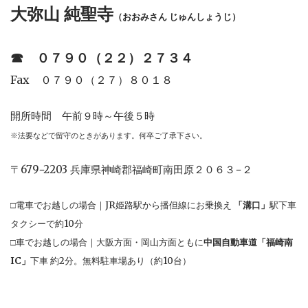
大弥山 純聖寺
（おおみさん じゅんしょうじ）
☎︎
０７９０（２２）２７３４
Fax ０７９０（２７）８０１８
開所時間 午前９時～午後５時
※法要などで留守のときがあります。何卒ご了承下さい。
〒679−2203 兵庫県神崎郡福崎町南田原２０６３−２
□電車でお越しの場合｜JR姫路駅から播但線にお乗換え
「溝口」
駅下車
タクシーで約10分
□車でお越しの場合｜大阪方面・岡山方面ともに
中国自動車道「福崎南
IC」
下車 約2分。無料駐車場あり（約10台）