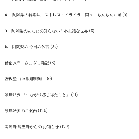
4. 阿闍梨の解消法 ストレス・イライラ・悶々（もんもん）遍
(5)
5. 阿闍梨のあなたの知らない！不思議な世界
(8)
6. 阿闍梨の 今日の仏言
(25)
僧侶入門 さまざま雑記
(3)
密教塾 （阿頼耶識遍）
(6)
護摩法要 『つながり感じ得たこと』
(11)
護摩法要のご案内
(126)
開運寺 純聖寺からの お知らせ
(127)