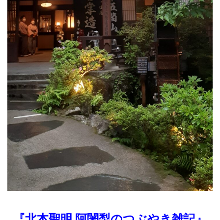
『北本聖明 阿闍梨のつぶやき雑記』