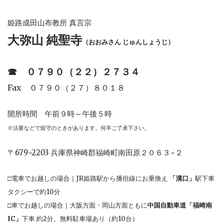
姫路成田山布教所 真言宗
大弥山 純聖寺
（おおみさん じゅんしょうじ）
☎︎
０７９０（２２）２７３４
Fax ０７９０（２７）８０１８
開所時間 午前９時～午後５時
※法要などで留守のときがあります。何卒ご了承下さい。
〒679−2203 兵庫県神崎郡福崎町南田原２０６３−２
□電車でお越しの場合｜JR姫路駅から播但線にお乗換え
「溝口」
駅下車
タクシーで約10分
□車でお越しの場合｜大阪方面・岡山方面ともに
中国自動車道「福崎南
IC」
下車 約2分。無料駐車場あり（約10台）