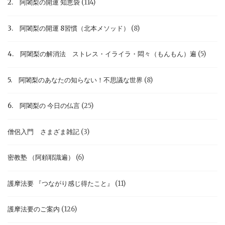
2. 阿闍梨の開運 知恵袋
(114)
3. 阿闍梨の開運 8習慣（北本メソッド）
(8)
4. 阿闍梨の解消法 ストレス・イライラ・悶々（もんもん）遍
(5)
5. 阿闍梨のあなたの知らない！不思議な世界
(8)
6. 阿闍梨の 今日の仏言
(25)
僧侶入門 さまざま雑記
(3)
密教塾 （阿頼耶識遍）
(6)
護摩法要 『つながり感じ得たこと』
(11)
護摩法要のご案内
(126)