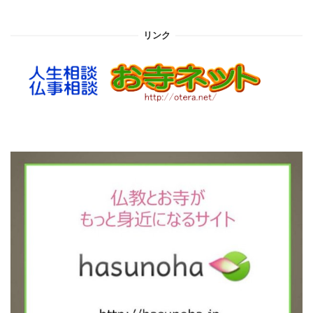
カ
イ
リンク
ブ