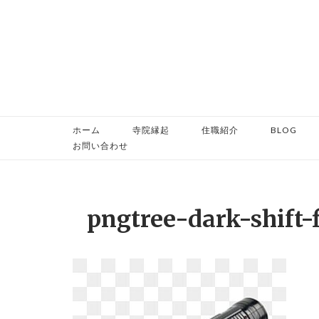
コ
ン
テ
ン
ツ
へ
ス
ホーム
寺院縁起
住職紹介
BLOG
キ
お問い合わせ
ッ
プ
pngtree-dark-shift