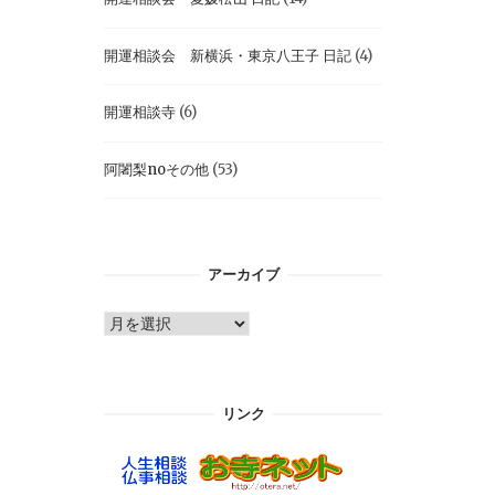
開運相談会 新横浜・東京八王子 日記
(4)
開運相談寺
(6)
阿闍梨noその他
(53)
アーカイブ
ア
ー
カ
イ
リンク
ブ