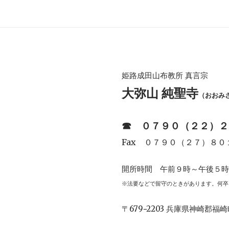
姫路成田山布教所 真言宗
大弥山 純聖寺
（おおみ
☎︎
０７９０（２２）２
Fax ０７９０（２７）８０
開所時間 午前９時～午後５
※法要などで留守のときがあります。何卒
〒679−2203 兵庫県神崎郡