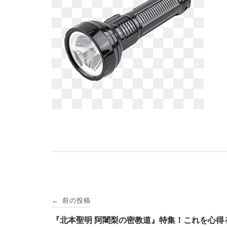
投
前の投稿
←
稿
『北本聖明 阿闍梨の密教道』特集！これを心得