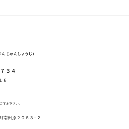
さん じゅんしょうじ）
７３４
１８
時
ご了承下さい。
福崎町南田原２０６３−２