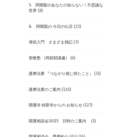
5. 阿闍梨のあなたの知らない！不思議な
世界
(8)
6. 阿闍梨の 今日の仏言
(25)
僧侶入門 さまざま雑記
(3)
密教塾 （阿頼耶識遍）
(6)
護摩法要 『つながり感じ得たこと』
(11)
護摩法要のご案内
(126)
開運寺 純聖寺からの お知らせ
(127)
開運相談会2025 日時のご案内
(1)
開運相談会 愛媛松山 日記
(14)