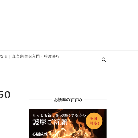
なる｜真言宗僧侶入門・得度修行
650
お護摩のすすめ