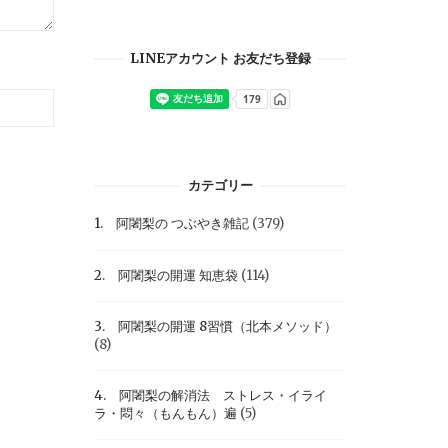
LINEアカウント お友だち登録
カテゴリー
1. 阿闍梨の つぶやき雑記
(379)
2. 阿闍梨の開運 知恵袋
(114)
3. 阿闍梨の開運 8習慣（北本メソッド）
(8)
4. 阿闍梨の解消法 ストレス・イライ
ラ・悶々（もんもん）遍
(5)