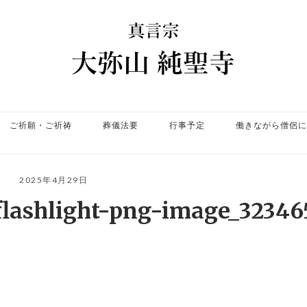
ホ
ー
ム
ご祈願・ご祈祷
葬儀法要
行事予定
働きながら僧侶に
2025年4月29日
-flashlight-png-image_3234