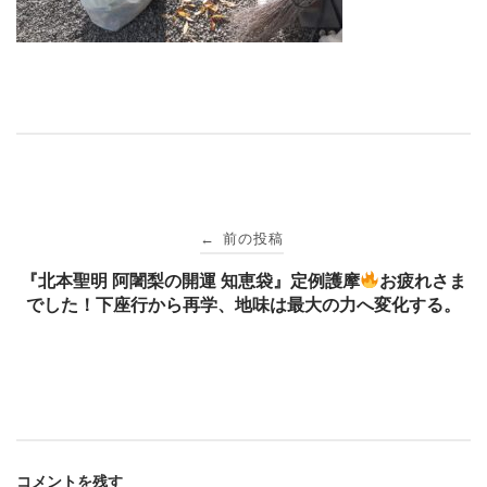
投
前の投稿
←
稿
『北本聖明 阿闍梨の開運 知恵袋』定例護摩
お疲れさま
でした！下座行から再学、地味は最大の力へ変化する。
ナ
ビ
ゲ
コメントを残す