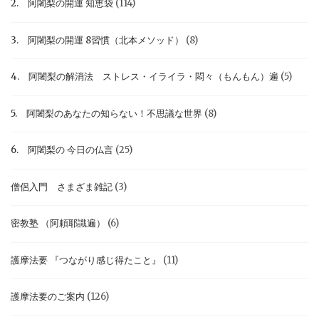
2. 阿闍梨の開運 知恵袋
(114)
3. 阿闍梨の開運 8習慣（北本メソッド）
(8)
4. 阿闍梨の解消法 ストレス・イライラ・悶々（もんもん）遍
(5)
5. 阿闍梨のあなたの知らない！不思議な世界
(8)
6. 阿闍梨の 今日の仏言
(25)
僧侶入門 さまざま雑記
(3)
密教塾 （阿頼耶識遍）
(6)
護摩法要 『つながり感じ得たこと』
(11)
護摩法要のご案内
(126)