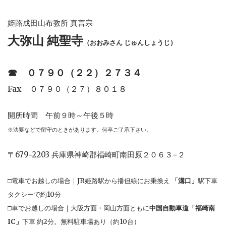
姫路成田山布教所 真言宗
大弥山 純聖寺
（おおみさん じゅんしょうじ）
☎︎
０７９０（２２）２７３４
Fax ０７９０（２７）８０１８
開所時間 午前９時～午後５時
※法要などで留守のときがあります。何卒ご了承下さい。
〒679−2203 兵庫県神崎郡福崎町南田原２０６３−２
□電車でお越しの場合｜JR姫路駅から播但線にお乗換え
「溝口」
駅下車
タクシーで約10分
□車でお越しの場合｜大阪方面・岡山方面ともに
中国自動車道「福崎南
IC」
下車 約2分。無料駐車場あり（約10台）