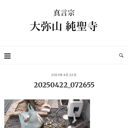
コ
ホ
ン
ー
テ
ム
ン
ツ
へ
ス
キ
ッ
プ
2025年4月22日
20250422_072655