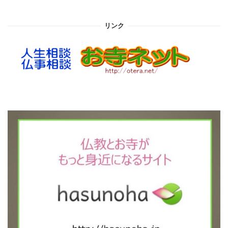
カ
イ
リンク
ブ