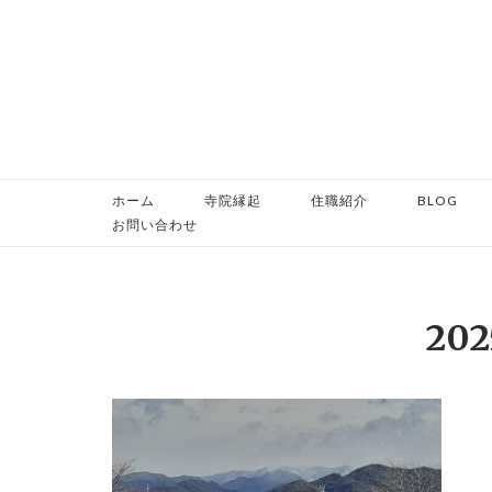
コ
ン
テ
ン
ツ
へ
ス
ホーム
寺院縁起
住職紹介
BLOG
キ
お問い合わせ
ッ
プ
202