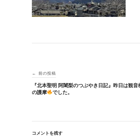
投
前の投稿
←
稿
『北本聖明 阿闍梨のつぶやき日記』昨日は観音
の護摩
でした。
ナ
ビ
コメントを残す
ゲ