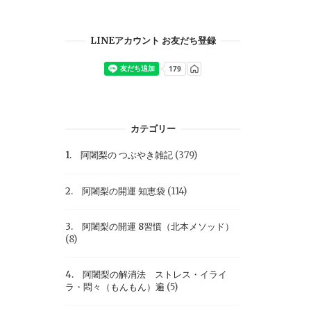
LINEアカウント お友だち登録
カテゴリー
1. 阿闍梨の つぶやき雑記
(379)
2. 阿闍梨の開運 知恵袋
(114)
3. 阿闍梨の開運 8習慣（北本メソッド）
(8)
4. 阿闍梨の解消法 ストレス・イライ
ラ・悶々（もんもん）遍
(5)