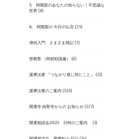
5. 阿闍梨のあなたの知らない！不思議な
世界
(8)
6. 阿闍梨の 今日の仏言
(25)
僧侶入門 さまざま雑記
(3)
密教塾 （阿頼耶識遍）
(6)
護摩法要 『つながり感じ得たこと』
(11)
護摩法要のご案内
(126)
開運寺 純聖寺からの お知らせ
(127)
開運相談会2025 日時のご案内
(1)
開運相談会 愛媛松山 日記
(14)