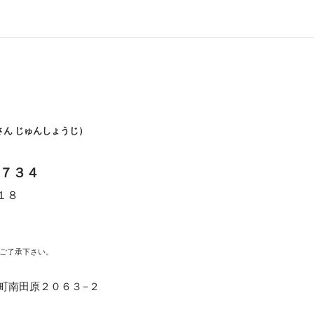
さん じゅんしょうじ）
７３４
１８
時
ご了承下さい。
福崎町南田原２０６３−２