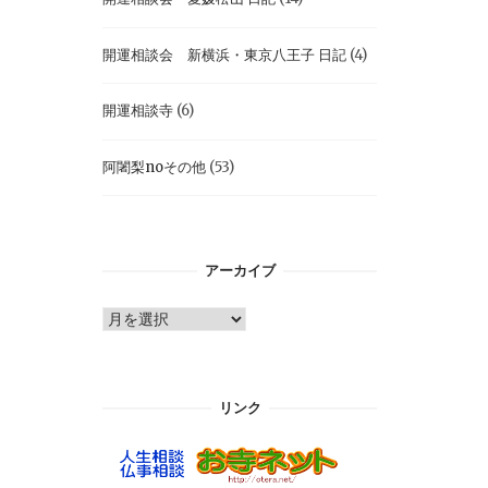
開運相談会 新横浜・東京八王子 日記
(4)
開運相談寺
(6)
阿闍梨noその他
(53)
アーカイブ
ア
ー
カ
イ
リンク
ブ