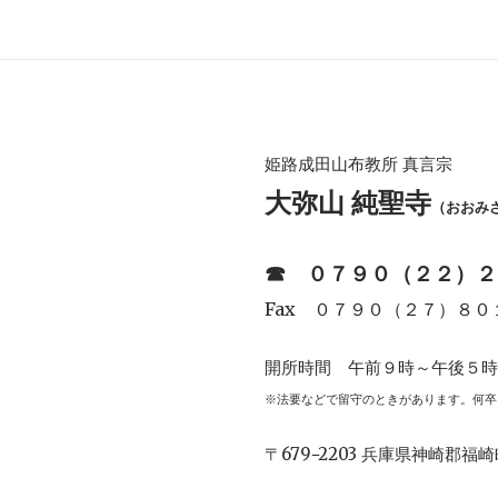
姫路成田山布教所 真言宗
大弥山 純聖寺
（おおみ
☎︎
０７９０（２２）２
Fax ０７９０（２７）８０
開所時間 午前９時～午後５
※法要などで留守のときがあります。何卒
〒679−2203 兵庫県神崎郡