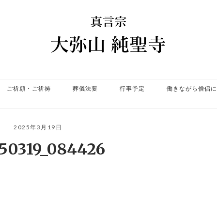
ホ
ー
ム
ご祈願・ご祈祷
葬儀法要
行事予定
働きながら僧侶に
2025年3月19日
50319_084426