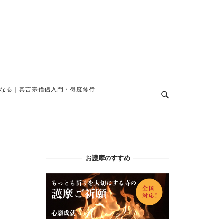
なる｜真言宗僧侶入門・得度修行
お護摩のすすめ