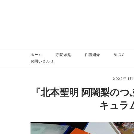
コ
ン
テ
ン
ツ
へ
ス
ホーム
寺院縁起
住職紹介
BLOG
キ
お問い合わせ
ッ
プ
2025年1
『北本聖明 阿闍梨のつ
キュラ