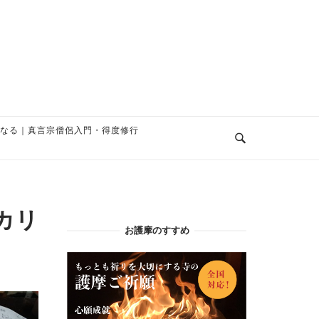
なる｜真言宗僧侶入門・得度修行
カリ
お護摩のすすめ