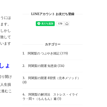
LINEアカウント お友だち登録
ようには
います。
。しかし
を致して
ざいます
カテゴリー
1. 阿闍梨の つぶやき雑記
(379)
しょ
2. 阿闍梨の開運 知恵袋
(114)
切り開け
3. 阿闍梨の開運 8習慣（北本メソッド）
(8)
ば人生損
に進むこ
4. 阿闍梨の解消法 ストレス・イライ
ラ・悶々（もんもん）遍
(5)