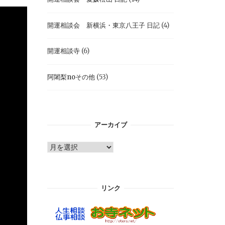
開運相談会 新横浜・東京八王子 日記
(4)
開運相談寺
(6)
阿闍梨noその他
(53)
アーカイブ
ア
ー
カ
イ
リンク
ブ