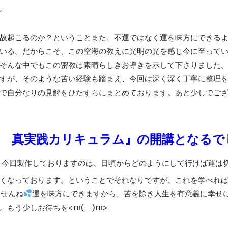
。
故起こるのか？ということまた、不運ではなく運を味方にできる
いる。だからこそ、この空海の教えに光明の光を感じ今に至って
そんな中でもこの密教は素晴らしきお導きを示して下さりました
すが、そのような苦い経験も踏まえ、今回は深く深く丁寧に整理
で自分なりの見解をひたすらにまとめております。あと少しでご
 真実践カリキュラム』の開講となるで
。今回製作しておりますのは、日頃からどのようにして行けば運は
くなっております。ということでそれなりですが、これを学べれ
ませんね
運を味方にできますから、苦を除き人生を有意義に幸せ
もう少しお待ちを<m(__)m>