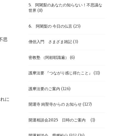
5. 阿闍梨のあなたの知らない！不思議な
世界
(8)
6. 阿闍梨の 今日の仏言
(25)
不思
僧侶入門 さまざま雑記
(3)
密教塾 （阿頼耶識遍）
(6)
護摩法要 『つながり感じ得たこと』
(11)
護摩法要のご案内
(126)
これに
開運寺 純聖寺からの お知らせ
(127)
開運相談会2025 日時のご案内
(1)
開運相談会 愛媛松山 日記
(14)