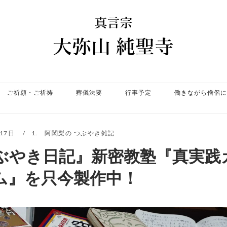
ホ
ー
ム
ご祈願・ご祈祷
葬儀法要
行事予定
働きながら僧侶に
月17日
1. 阿闍梨の つぶやき雑記
ぶやき日記』新密教塾『真実践
ム』を只今製作中！