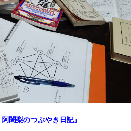
 阿闍梨のつぶやき日記』