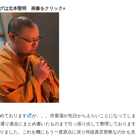
グは北本聖明 画像をクリック↓
めております
が。。。作業場が先日からえらいことになってし
の通り過去にまとめ書いたものまで引っ張り出して整理しておりま
りました。これを機にもう一度原点に戻り何故真言密教なのかも