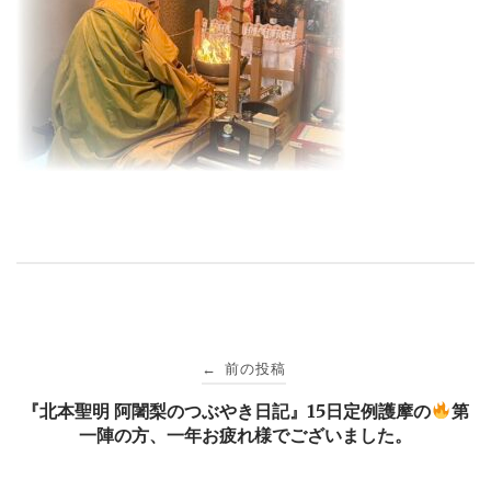
投
前の投稿
←
稿
『北本聖明 阿闍梨のつぶやき日記』15日定例護摩の
第
一陣の方、一年お疲れ様でございました。
ナ