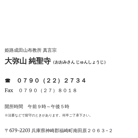
姫路成田山布教所 真言宗
大弥山 純聖寺
（おおみさん じゅんしょうじ）
☎︎
０７９０（２２）２７３４
Fax ０７９０（２７）８０１８
開所時間 午前９時～午後５時
※法要などで留守のときがあります。何卒ご了承下さい。
〒679−2203 兵庫県神崎郡福崎町南田原２０６３−２