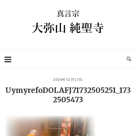
コ
ホ
ン
ー
テ
ム
ン
ツ
へ
ス
キ
ッ
プ
2024年12月17日
UymyrefoDOLAFJ71732505251_173
2505473