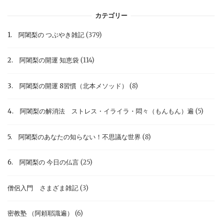
カテゴリー
1. 阿闍梨の つぶやき雑記
(379)
2. 阿闍梨の開運 知恵袋
(114)
3. 阿闍梨の開運 8習慣（北本メソッド）
(8)
4. 阿闍梨の解消法 ストレス・イライラ・悶々（もんもん）遍
(5)
5. 阿闍梨のあなたの知らない！不思議な世界
(8)
6. 阿闍梨の 今日の仏言
(25)
僧侶入門 さまざま雑記
(3)
密教塾 （阿頼耶識遍）
(6)