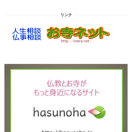
カ
イ
リンク
ブ