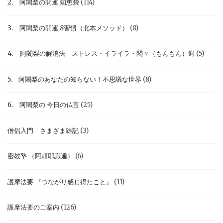
2. 阿闍梨の開運 知恵袋
(114)
3. 阿闍梨の開運 8習慣（北本メソッド）
(8)
4. 阿闍梨の解消法 ストレス・イライラ・悶々（もんもん）遍
(5)
5. 阿闍梨のあなたの知らない！不思議な世界
(8)
6. 阿闍梨の 今日の仏言
(25)
僧侶入門 さまざま雑記
(3)
密教塾 （阿頼耶識遍）
(6)
護摩法要 『つながり感じ得たこと』
(11)
護摩法要のご案内
(126)