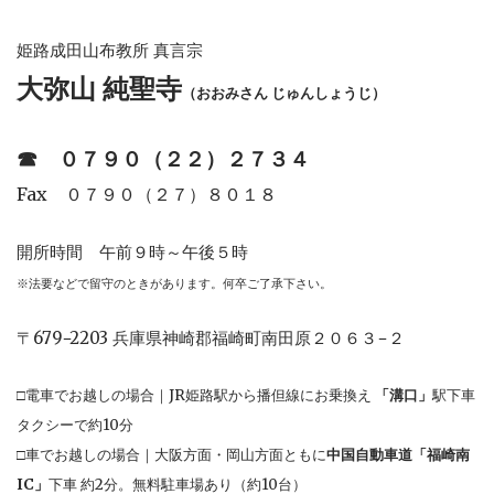
姫路成田山布教所 真言宗
大弥山 純聖寺
（おおみさん じゅんしょうじ）
☎︎
０７９０（２２）２７３４
Fax ０７９０（２７）８０１８
開所時間 午前９時～午後５時
※法要などで留守のときがあります。何卒ご了承下さい。
〒679−2203 兵庫県神崎郡福崎町南田原２０６３−２
□電車でお越しの場合｜JR姫路駅から播但線にお乗換え
「溝口」
駅下車
タクシーで約10分
□車でお越しの場合｜大阪方面・岡山方面ともに
中国自動車道「福崎南
IC」
下車 約2分。無料駐車場あり（約10台）