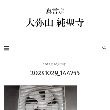
コ
ホ
ン
ー
テ
ム
ン
ツ
へ
ス
キ
ッ
プ
2024年10月29日
20241029_144755