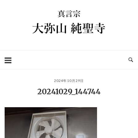
コ
ホ
ン
ー
テ
ム
ン
ツ
へ
ス
キ
ッ
プ
2024年10月29日
20241029_144744