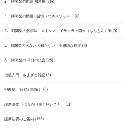
2. 阿闍梨の開運 知恵袋
(114)
3. 阿闍梨の開運 8習慣（北本メソッド）
(8)
4. 阿闍梨の解消法 ストレス・イライラ・悶々（もんもん）遍
(5)
5. 阿闍梨のあなたの知らない！不思議な世界
(8)
6. 阿闍梨の 今日の仏言
(25)
僧侶入門 さまざま雑記
(3)
密教塾 （阿頼耶識遍）
(6)
護摩法要 『つながり感じ得たこと』
(11)
護摩法要のご案内
(126)