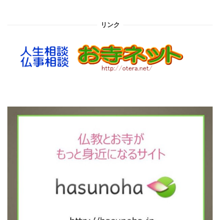
カ
イ
リンク
ブ