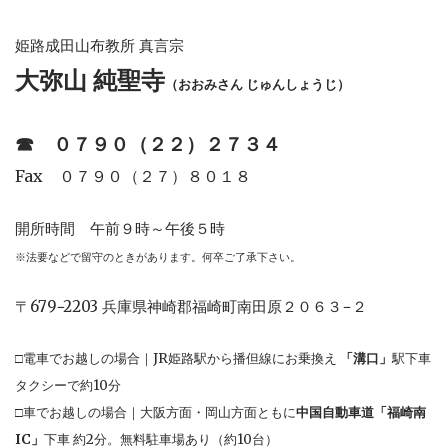
姫路成田山布教所 真言宗
大弥山 純聖寺
（おおみさん じゅんしょうじ）
☎︎
０７９０（２２）２７３４
Fax ０７９０（２７）８０１８
開所時間 午前９時～午後５時
※法要などで留守のときがあります。何卒ご了承下さい。
〒679−2203 兵庫県神崎郡福崎町南田原２０６３−２
□電車でお越しの場合｜JR姫路駅から播但線にお乗換え
「溝口」
駅下車
タクシーで約10分
□車でお越しの場合｜大阪方面・岡山方面ともに
中国自動車道「福崎南
IC」
下車 約2分。無料駐車場あり（約10台）