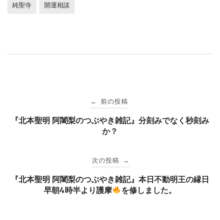
純聖寺
開運相談
投
前の投稿
←
稿
『北本聖明 阿闍梨のつぶやき雑記』分刻みでなく秒刻み
か？
ナ
次の投稿
→
ビ
『北本聖明 阿闍梨のつぶやき雑記』本日不動明王の縁日
早朝4時半より護摩
を修しました。
ゲ