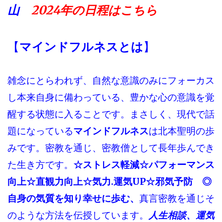
山
2024年の
日程はこちら
【
マインドフルネスとは
】
雑念にとらわれず、自然な意識のみにフォーカス
し本来自身に備わっている、豊かな心の意識を覚
醒する状態に入ることです。まさしく、現代で話
題になっている
マインドフルネス
は北本聖明の歩
みです。密教を通じ、密教僧として長年歩んでき
た生き方です。
☆ストレス軽減☆パフォーマンス
向上☆直観力向上☆気力.運気UP☆邪気予防 ◎
自身の気質を知り幸せに歩む、
真言密教を通じそ
のような方法を伝授しています。
人生相談、運気