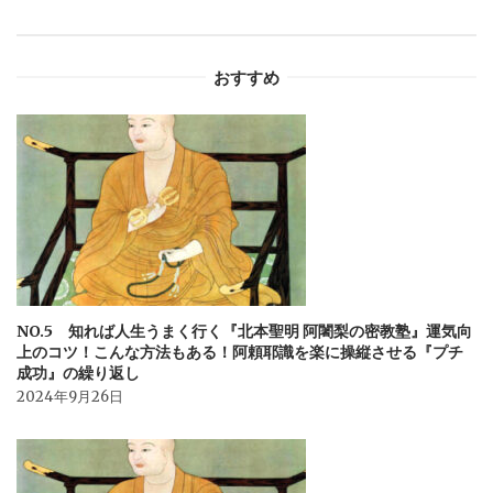
ー
シ
おすすめ
ョ
ン
NO.5 知れば人生うまく行く『北本聖明 阿闍梨の密教塾』運気向
上のコツ！こんな方法もある！阿頼耶識を楽に操縦させる『プチ
成功』の繰り返し
2024年9月26日