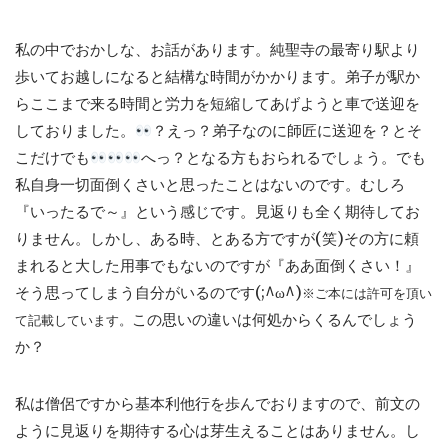
私の中でおかしな、お話があります。純聖寺の最寄り駅より
歩いてお越しになると結構な時間がかかります。弟子が駅か
らここまで来る時間と労力を短縮してあげようと車で送迎を
しておりました。
？えっ？弟子なのに師匠に送迎を？とそ
こだけでも
へっ？となる方もおられるでしょう。でも
私自身一切面倒くさいと思ったことはないのです。むしろ
『いったるで～』という感じです。見返りも全く期待してお
りません。しかし、ある時、とある方ですが(笑)その方に頼
まれると大した用事でもないのですが『ああ面倒くさい！』
そう思ってしまう自分がいるのです(;^ω^)
※ご本には許可を頂い
この思いの違いは何処からくるんでしょう
て記載しています。
か？
私は僧侶ですから基本利他行を歩んでおりますので、前文の
ように見返りを期待する心は芽生えることはありません。し