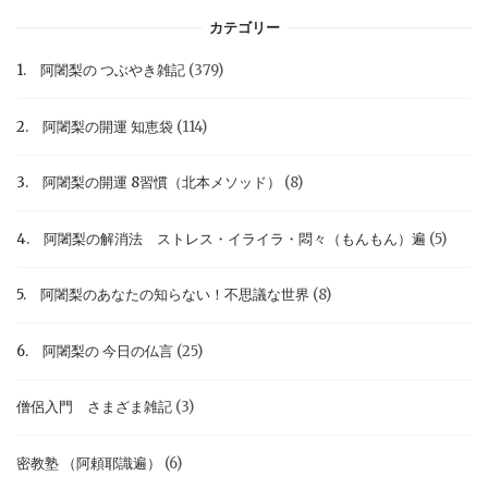
カテゴリー
1. 阿闍梨の つぶやき雑記
(379)
2. 阿闍梨の開運 知恵袋
(114)
3. 阿闍梨の開運 8習慣（北本メソッド）
(8)
4. 阿闍梨の解消法 ストレス・イライラ・悶々（もんもん）遍
(5)
5. 阿闍梨のあなたの知らない！不思議な世界
(8)
6. 阿闍梨の 今日の仏言
(25)
僧侶入門 さまざま雑記
(3)
密教塾 （阿頼耶識遍）
(6)