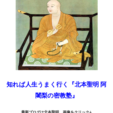
知れば人生うまく行く『北本聖明 阿
闍梨の密教塾』
最新ブログは北本聖明 画像をクリック↓