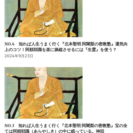
NO.4 知れば人生うまく行く『北本聖明 阿闍梨の密教塾』運気向
上のコツ！阿頼耶識を楽に操縦させるには『生霊』を使う？
2024年9月23日
NO.3 知れば人生うまく行く『北本聖明 阿闍梨の密教塾』宝の全
ては阿頼耶識（あらやしき）の中に眠っている。神回