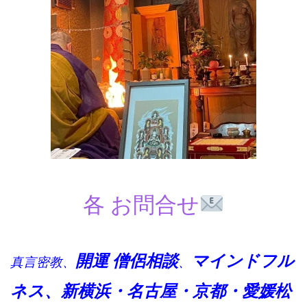
各 お問合せ
開運 僧侶
相談
マインドフル
真言密教、
、
ネス、
新横浜・名古屋・京都・愛媛松