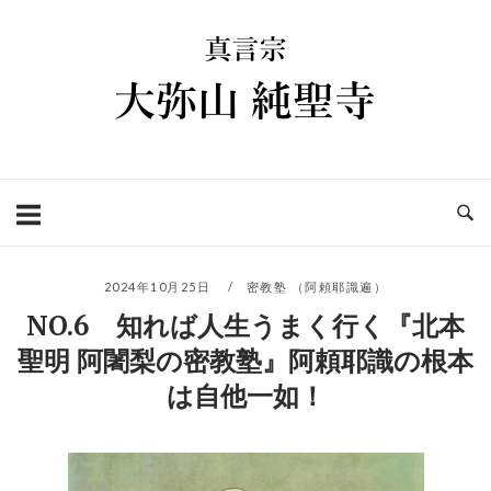
コ
ホ
ン
ー
テ
ム
ン
ツ
へ
ス
キ
ッ
プ
2024年10月25日
密教塾 （阿頼耶識遍）
NO.6 知れば人生うまく行く『北本
聖明 阿闍梨の密教塾』阿頼耶識の根本
は自他一如！