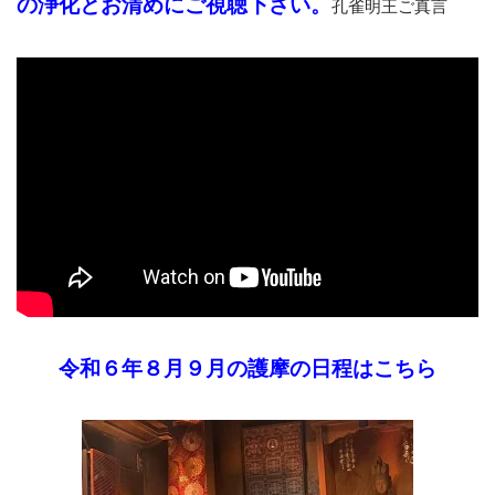
の浄化とお清めにご視聴下さい。
孔雀明王ご真言
令和６年８月９月の護摩の日程はこちら