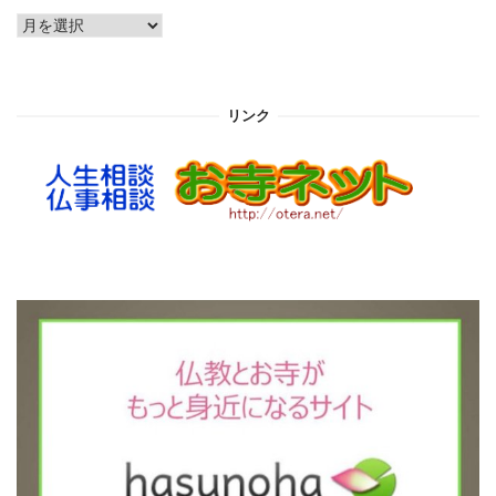
ア
ー
カ
イ
リンク
ブ