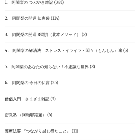
1. 阿闍梨の つぶやき雑記
(381)
2. 阿闍梨の開運 知恵袋
(114)
3. 阿闍梨の開運 8習慣（北本メソッド）
(8)
4. 阿闍梨の解消法 ストレス・イライラ・悶々（もんもん）遍
(5)
5. 阿闍梨のあなたの知らない！不思議な世界
(8)
6. 阿闍梨の 今日の仏言
(25)
僧侶入門 さまざま雑記
(3)
密教塾 （阿頼耶識遍）
(6)
護摩法要 『つながり感じ得たこと』
(11)