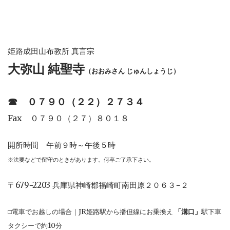
姫路成田山布教所 真言宗
大弥山 純聖寺
（おおみさん じゅんしょうじ）
☎︎
０７９０（２２）２７３４
Fax ０７９０（２７）８０１８
開所時間 午前９時～午後５時
※法要などで留守のときがあります。何卒ご了承下さい。
〒679−2203 兵庫県神崎郡福崎町南田原２０６３−２
□電車でお越しの場合｜JR姫路駅から播但線にお乗換え
「溝口」
駅下車
タクシーで約10分