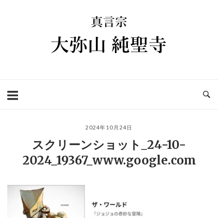
コ
ホ
ン
ー
テ
ム
ン
ツ
へ
ス
キ
ッ
プ
2024年10月24日
スクリーンショット_24-10-
2024_19367_www.google.com