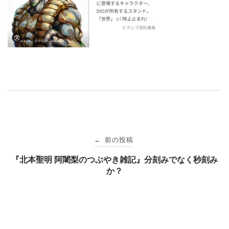
投
前の投稿
←
稿
『北本聖明 阿闍梨のつぶやき雑記』分刻みでなく秒刻み
か？
ナ
ビ