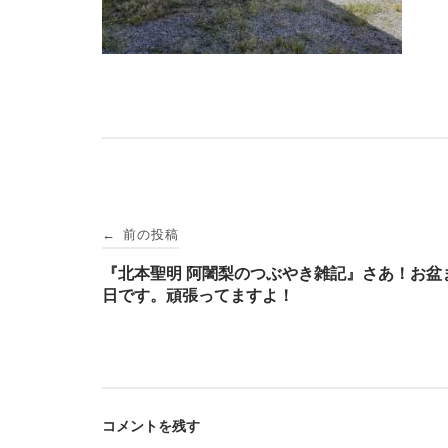
投
前の投稿
←
稿
『北本聖明 阿闍梨のつぶやき雑記』さあ！お盆
日です。頑張ってますよ！
ナ
ビ
コメントを残す
ゲ