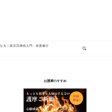
なる｜真言宗僧侶入門・得度修行
お護摩のすすめ