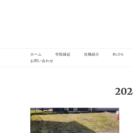
コ
ン
テ
ン
ツ
へ
ス
ホーム
寺院縁起
住職紹介
BLOG
キ
お問い合わせ
ッ
プ
202