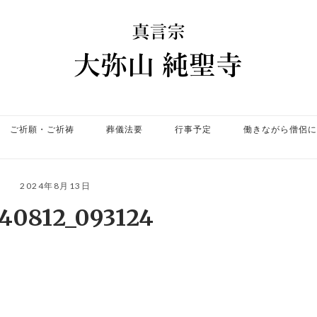
ホ
ー
ム
ご祈願・ご祈祷
葬儀法要
行事予定
働きながら僧侶に
2024年8月13日
40812_093124