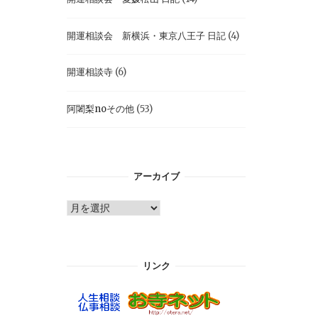
開運相談会 新横浜・東京八王子 日記
(4)
開運相談寺
(6)
阿闍梨noその他
(53)
アーカイブ
ア
ー
カ
イ
リンク
ブ