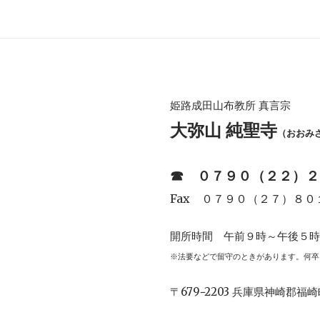
姫路成田山布教所 真言宗
大弥山 純聖寺
（おおみ
☎︎
０７９０（２２）２
Fax ０７９０（２７）８０
開所時間 午前９時～午後５
※法要などで留守のときがあります。何卒
〒679−2203 兵庫県神崎郡