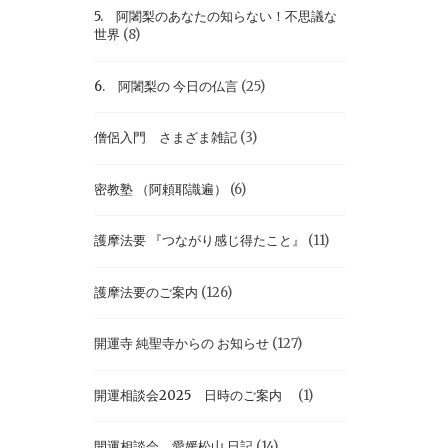
5. 阿闍梨のあなたの知らない！不思議な
世界
(8)
6. 阿闍梨の 今日の仏言
(25)
僧侶入門 さまざま雑記
(3)
密教塾 （阿頼耶識遍）
(6)
護摩法要 『つながり感じ得たこと』
(11)
護摩法要のご案内
(126)
開運寺 純聖寺からの お知らせ
(127)
開運相談会2025 日時のご案内
(1)
開運相談会 愛媛松山 日記
(14)