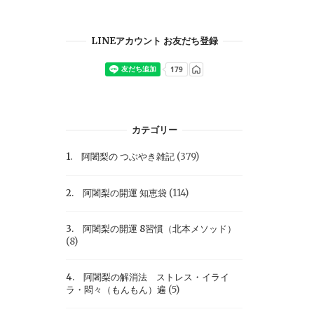
LINEアカウント お友だち登録
カテゴリー
1. 阿闍梨の つぶやき雑記
(379)
2. 阿闍梨の開運 知恵袋
(114)
3. 阿闍梨の開運 8習慣（北本メソッド）
(8)
4. 阿闍梨の解消法 ストレス・イライ
ラ・悶々（もんもん）遍
(5)