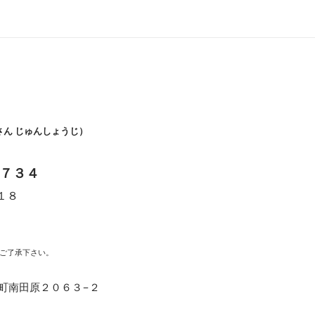
さん じゅんしょうじ）
７３４
１８
時
ご了承下さい。
福崎町南田原２０６３−２