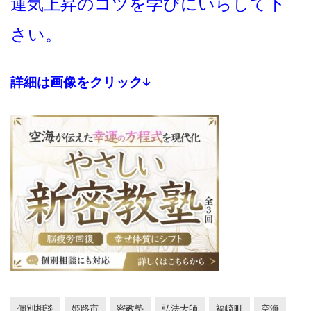
運気上昇のコツを学びにいらして下
さい。
詳細は画像をクリック↓
個別相談
姫路市
密教塾
弘法大師
福崎町
空海