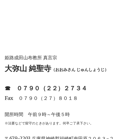
姫路成田山布教所 真言宗
大弥山 純聖寺
（おおみさん じゅんしょうじ）
☎︎
０７９０（２２）２７３４
Fax ０７９０（２７）８０１８
開所時間 午前９時～午後５時
※法要などで留守のときがあります。何卒ご了承下さい。
〒679−2203 兵庫県神崎郡福崎町南田原２０６３−２