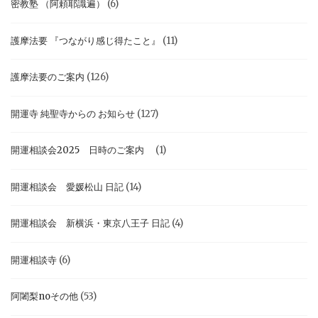
密教塾 （阿頼耶識遍）
(6)
護摩法要 『つながり感じ得たこと』
(11)
護摩法要のご案内
(126)
開運寺 純聖寺からの お知らせ
(127)
開運相談会2025 日時のご案内
(1)
開運相談会 愛媛松山 日記
(14)
開運相談会 新横浜・東京八王子 日記
(4)
開運相談寺
(6)
阿闍梨noその他
(53)