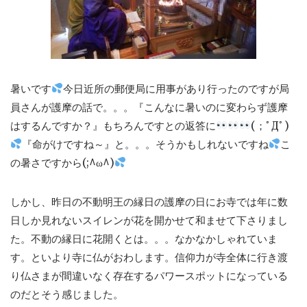
暑いです
今日近所の郵便局に用事があり行ったのですが局
員さんが護摩の話で。。。『こんなに暑いのに変わらず護摩
はするんですか？』もちろんですとの返答に
(；ﾟДﾟ)
『命がけですね～』と。。。そうかもしれないですね
こ
の暑さですから(;^ω^)
しかし、昨日の不動明王の縁日の護摩の日にお寺では年に数
日しか見れないスイレンが花を開かせて和ませて下さりまし
た。不動の縁日に花開くとは。。。なかなかしゃれていま
す。といより寺に仏がおわします。信仰力が寺全体に行き渡
り仏さまが間違いなく存在するパワースポットになっている
のだとそう感じました。