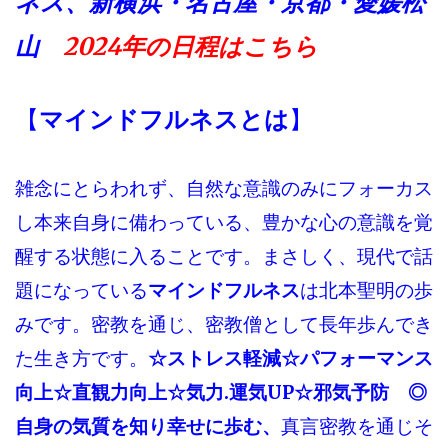
ネス、
新横浜・名古屋・京都・愛媛松
山
2024年の
日程はこちら
【
マインドフルネスとは
】
雑念にとらわれず、自然な意識のみにフォーカス
し本来自身に備わっている、豊かな心の意識を覚
醒する状態に入ることです。まさしく、現代で話
題になっている
マインドフルネス
は北本聖明の歩
みです。密教を通じ、密教僧として長年歩んでき
た生き方です。
☆ストレス軽減☆パフォーマンス
向上☆直観力向上☆気力.運気UP☆邪気予防 ◎
自身の気質を知り幸せに歩む、
真言密教を通じそ