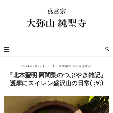
コ
ホ
ン
ー
テ
ム
ン
ツ
へ
ス
キ
ッ
プ
2024年7月29日
1. 阿闍梨の つぶやき雑記
『北本聖明 阿闍梨のつぶやき雑記』
護摩にスイレン盛沢山の日常( ;∀;)