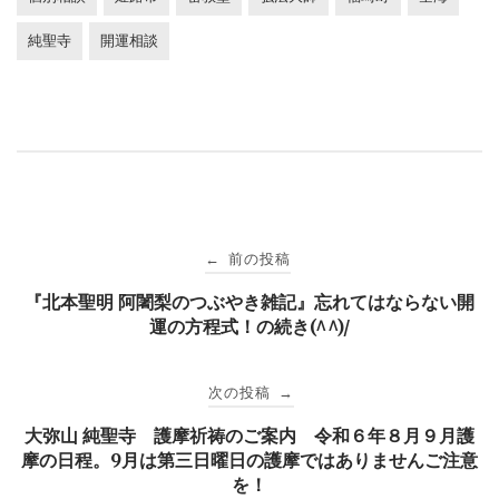
純聖寺
開運相談
投
前の投稿
←
稿
『北本聖明 阿闍梨のつぶやき雑記』忘れてはならない開
運の方程式！の続き(^^)/
ナ
次の投稿
→
ビ
大弥山 純聖寺 護摩祈祷のご案内 令和６年８月９月護
摩の日程。9月は第三日曜日の護摩ではありませんご注意
ゲ
を！