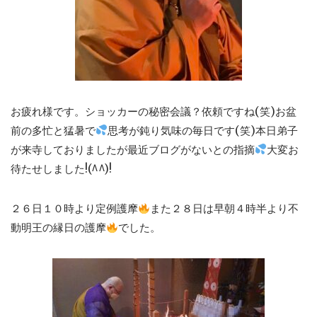
お疲れ様です。ショッカーの秘密会議？依頼ですね(笑)お盆
前の多忙と猛暑で
思考が鈍り気味の毎日です(笑)本日弟子
が来寺しておりましたが最近ブログがないとの指摘
大変お
待たせしました!(^^)!
２６日１０時より定例護摩
また２８日は早朝４時半より不
動明王の縁日の護摩
でした。