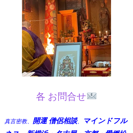
各 お問合せ
開運 僧侶
相談
マインドフル
真言密教、
、