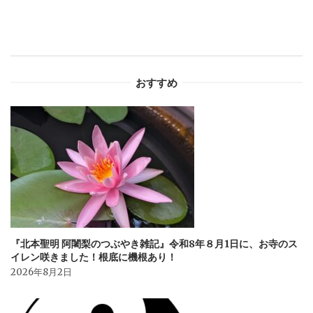
ー
シ
おすすめ
ョ
ン
『北本聖明 阿闍梨のつぶやき雑記』令和8年８月1日に、お寺のス
イレン咲きました！根底に機根あり！
2026年8月2日