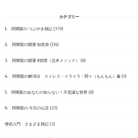
カテゴリー
1. 阿闍梨の つぶやき雑記
(379)
2. 阿闍梨の開運 知恵袋
(114)
3. 阿闍梨の開運 8習慣（北本メソッド）
(8)
4. 阿闍梨の解消法 ストレス・イライラ・悶々（もんもん）遍
(5)
5. 阿闍梨のあなたの知らない！不思議な世界
(8)
6. 阿闍梨の 今日の仏言
(25)
僧侶入門 さまざま雑記
(3)