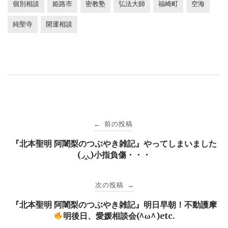
個別相談
姫路市
密教塾
弘法大師
福崎町
空海
純聖寺
開運相談
投
前の投稿
←
稿
『北本聖明 阿闍梨のつぶやき雑記』やってしまいました
(◞‸◟)小指負傷・・・
ナ
次の投稿
→
ビ
『北本聖明 阿闍梨のつぶやき雑記』明日早朝！不動護摩
明後日、愛媛相談会(^ω^)etc.
ゲ