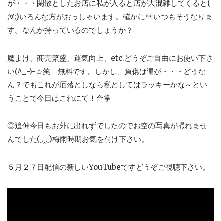
が・・・閑散としたお店に私が入ると店が大混雑してくると(
;∀;)いろんな方がおっしゃいます。確かに
いつもそうなりま
す。なんか持っているのでしょうか？
魔よけ、商売繁盛、運気向上、etc.どうぞご自由にお使い下さ
い(^_-)-☆笑 無料です。しかし、負傷は運が・・・どうな
ん？でもこれが厄落としなら私としてはラッキーかな～とい
うことで今日はこれにて！合掌
◎追伸今日もお外に出れずでしたのでお空の写真が撮れませ
んでした(◞‸◟)梅雨時期お気を付け下さい。
５月２７日配信の新しいYouTubeですどうぞご視聴下さい。