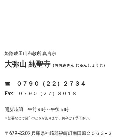
姫路成田山布教所 真言宗
大弥山 純聖寺
（おおみさん じゅんしょうじ）
☎︎
０７９０（２２）２７３４
Fax ０７９０（２７）８０１８
開所時間 午前９時～午後５時
※法要などで留守のときがあります。何卒ご了承下さい。
〒679−2203 兵庫県神崎郡福崎町南田原２０６３−２