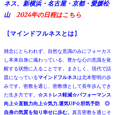
ネス、
新横浜・名古屋・京都・愛媛松
山
2024年の
日程はこちら
【
マインドフルネスとは
】
雑念にとらわれず、自然な意識のみにフォーカス
し本来自身に備わっている、豊かな心の意識を覚
醒する状態に入ることです。まさしく、現代で話
題になっている
マインドフルネス
は北本聖明の歩
みです。密教を通じ、密教僧として長年歩んでき
た生き方です。
☆ストレス軽減☆パフォーマンス
向上☆直観力向上☆気力.運気UP☆邪気予防 ◎
自身の気質を知り幸せに歩む、
真言密教を通じそ