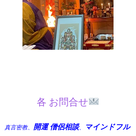
各 お問合せ
開運 僧侶
相談
マインドフル
真言密教、
、