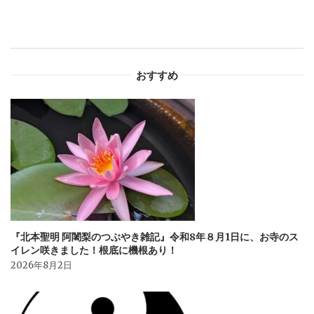
ー
シ
おすすめ
ョ
ン
『北本聖明 阿闍梨のつぶやき雑記』令和8年８月1日に、お寺のス
イレン咲きました！根底に機根あり！
2026年8月2日