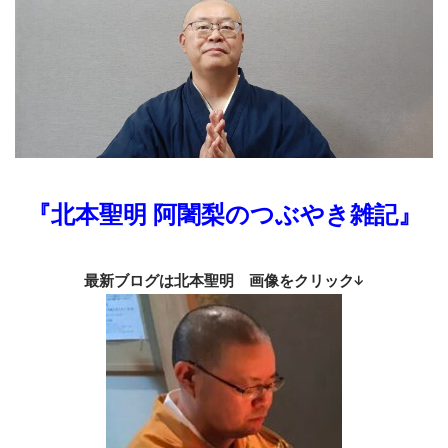
『北本聖明 阿闍梨のつぶやき雑記』
最新ブログは北本聖明 画像をクリック↓