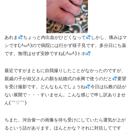
あれま
ちょっと内出血がひどくなって
しかし、痛みはマ
シです(;^ω^)ので病院には行かず様子見です。多分日にち薬
です。無理はせず安静ですね(;^ω^)トホ
最近ですがまともに自我撮りしたことがなかったのですが、
親戚の子が叔父さんの顏を結婚式の余興で使うのだと
要望
を受け撮影です。どんなもんでしょうね
今日は仏教の話が
ない展開で・・・すいません。こんな感じで申し訳ありませ
ん(￣▽￣)
ちまた、河合俊一の画像を待ち受けにしていたら運気が上が
るという話があります。ほんとかな？それに対抗してです