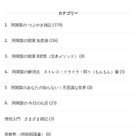
カテゴリー
1. 阿闍梨の つぶやき雑記
(379)
2. 阿闍梨の開運 知恵袋
(114)
3. 阿闍梨の開運 8習慣（北本メソッド）
(8)
4. 阿闍梨の解消法 ストレス・イライラ・悶々（もんもん）遍
(5)
5. 阿闍梨のあなたの知らない！不思議な世界
(8)
6. 阿闍梨の 今日の仏言
(25)
僧侶入門 さまざま雑記
(3)
密教塾 （阿頼耶識遍）
(6)