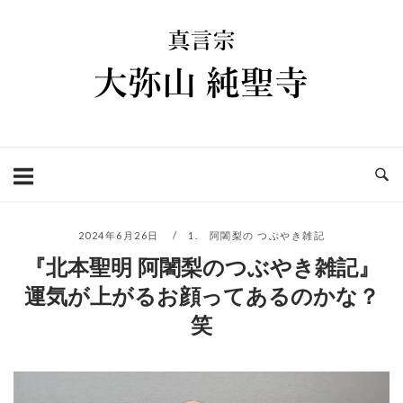
コ
ホ
ン
ー
テ
ム
ン
ツ
へ
ス
キ
ッ
プ
2024年6月26日
1. 阿闍梨の つぶやき雑記
『北本聖明 阿闍梨のつぶやき雑記』
運気が上がるお顔ってあるのかな？
笑