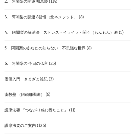
2. 阿闍梨の開運 知恵袋
(114)
3. 阿闍梨の開運 8習慣（北本メソッド）
(8)
4. 阿闍梨の解消法 ストレス・イライラ・悶々（もんもん）遍
(5)
5. 阿闍梨のあなたの知らない！不思議な世界
(8)
6. 阿闍梨の 今日の仏言
(25)
僧侶入門 さまざま雑記
(3)
密教塾 （阿頼耶識遍）
(6)
護摩法要 『つながり感じ得たこと』
(11)
護摩法要のご案内
(126)