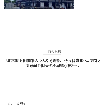
投
前の投稿
←
稿
『北本聖明 阿闍梨のつぶやき雑記』今度は京都へ…東寺と
九頭竜弁財天の不思議な神社へ
ナ
ビ
ゲ
コメントを残す