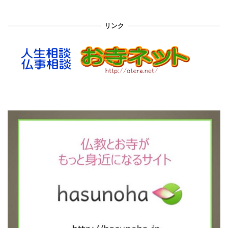
カ
イ
リンク
ブ