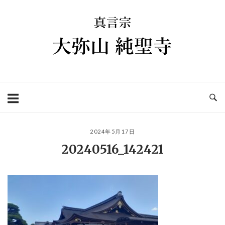
コ
ホ
ン
ー
テ
ム
ン
ツ
へ
ス
キ
ッ
プ
2024年5月17日
20240516_142421