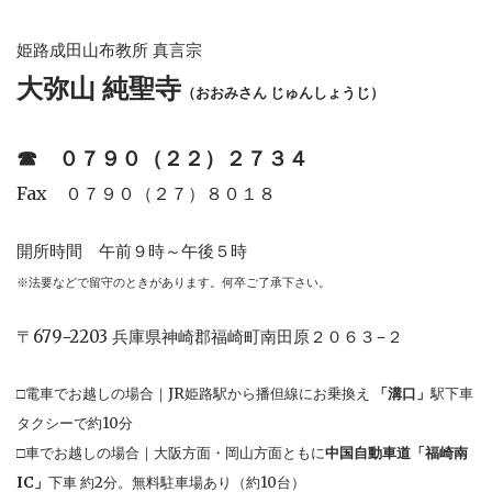
姫路成田山布教所 真言宗
大弥山 純聖寺
（おおみさん じゅんしょうじ）
☎︎
０７９０（２２）２７３４
Fax ０７９０（２７）８０１８
開所時間 午前９時～午後５時
※法要などで留守のときがあります。何卒ご了承下さい。
〒679−2203 兵庫県神崎郡福崎町南田原２０６３−２
□電車でお越しの場合｜JR姫路駅から播但線にお乗換え
「溝口」
駅下車
タクシーで約10分
□車でお越しの場合｜大阪方面・岡山方面ともに
中国自動車道「福崎南
IC」
下車 約2分。無料駐車場あり（約10台）