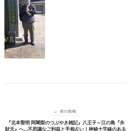
投
前の投稿
←
稿
『北本聖明 阿闍梨のつぶやき雑記』八王子～江の島『弁
財天』へ…不思議なご利益と手相占い！神秘十字線のある