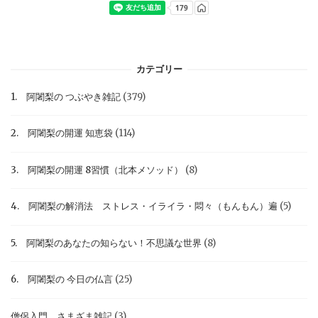
カテゴリー
1. 阿闍梨の つぶやき雑記
(379)
2. 阿闍梨の開運 知恵袋
(114)
3. 阿闍梨の開運 8習慣（北本メソッド）
(8)
4. 阿闍梨の解消法 ストレス・イライラ・悶々（もんもん）遍
(5)
5. 阿闍梨のあなたの知らない！不思議な世界
(8)
6. 阿闍梨の 今日の仏言
(25)
僧侶入門 さまざま雑記
(3)