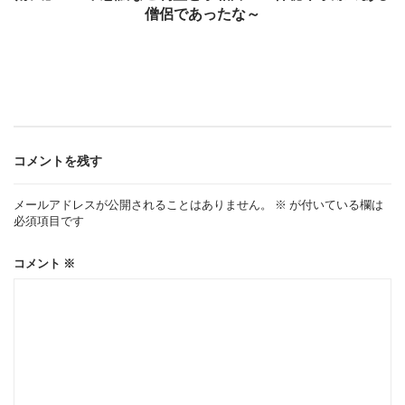
僧侶であったな～
ナ
ビ
ゲ
ー
コメントを残す
メールアドレスが公開されることはありません。
※
が付いている欄は
シ
必須項目です
ョ
コメント
※
ン