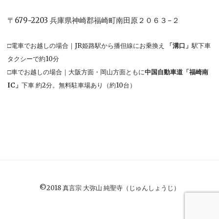
〒679−2203 兵庫県神崎郡福崎町南田原２０６３−２
□電車でお越しの場合｜JR姫路駅から播但線にお乗換え
「溝口」
駅下車
タクシーで約10分
□車でお越しの場合｜大阪方面・岡山方面ともに
中国自動車道「福崎南
IC」
下車 約2分。無料駐車場あり（約10台）
©️2018 真言宗 大弥山 純聖寺（じゅんしょうじ）