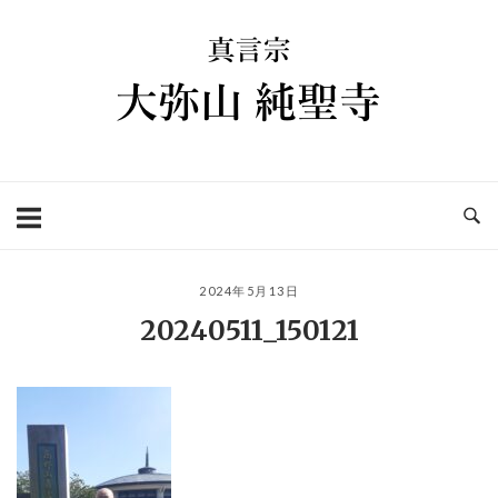
コ
ホ
ン
ー
テ
ム
ン
ツ
へ
ス
キ
ッ
プ
2024年5月13日
20240511_150121