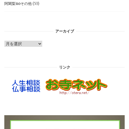
阿闍梨noその他
(53)
アーカイブ
ア
ー
カ
イ
リンク
ブ