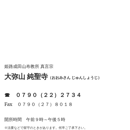
姫路成田山布教所 真言宗
大弥山 純聖寺
（おおみさん じゅんしょうじ）
☎︎
０７９０（２２）２７３４
Fax ０７９０（２７）８０１８
開所時間 午前９時～午後５時
※法要などで留守のときがあります。何卒ご了承下さい。