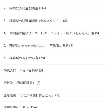
2. 阿闍梨の開運 知恵袋
(114)
3. 阿闍梨の開運 8習慣（北本メソッド）
(8)
4. 阿闍梨の解消法 ストレス・イライラ・悶々（もんもん）遍
(5)
5. 阿闍梨のあなたの知らない！不思議な世界
(8)
6. 阿闍梨の 今日の仏言
(25)
僧侶入門 さまざま雑記
(3)
密教塾 （阿頼耶識遍）
(6)
護摩法要 『つながり感じ得たこと』
(11)
護摩法要のご案内
(126)