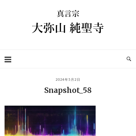
コ
ホ
ン
ー
テ
ム
ン
ツ
へ
ス
キ
ッ
プ
2024年5月2日
Snapshot_58