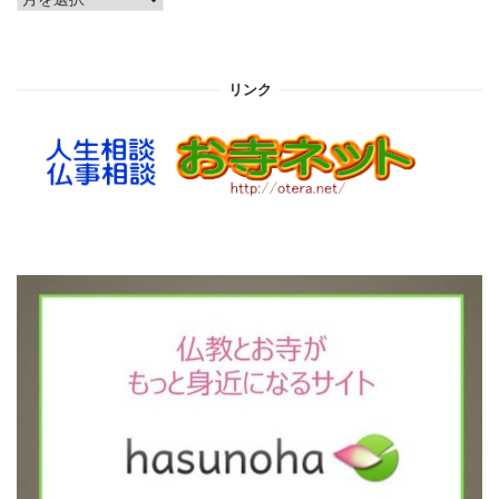
ー
カ
イ
リンク
ブ