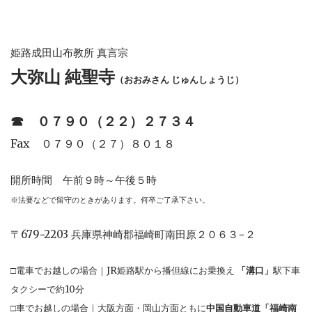
姫路成田山布教所 真言宗
大弥山 純聖寺
（おおみさん じゅんしょうじ）
☎︎
０７９０（２２）２７３４
Fax ０７９０（２７）８０１８
開所時間 午前９時～午後５時
※法要などで留守のときがあります。何卒ご了承下さい。
〒679−2203 兵庫県神崎郡福崎町南田原２０６３−２
□電車でお越しの場合｜JR姫路駅から播但線にお乗換え
「溝口」
駅下車
タクシーで約10分
□車でお越しの場合｜大阪方面・岡山方面ともに
中国自動車道「福崎南