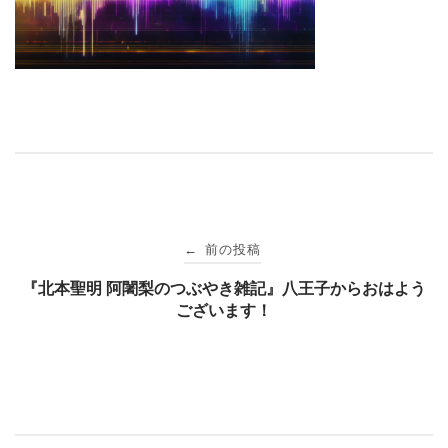
投
前の投稿
←
稿
『北本聖明 阿闍梨のつぶやき雑記』八王子からおはよう
ございます！
ナ
ビ