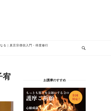
なる｜真言宗僧侶入門・得度修行
子宥
お護摩のすすめ