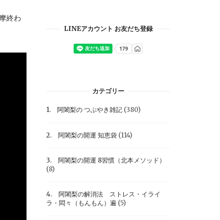
護摩終わ
LINEアカウント お友だち登録
カテゴリー
1. 阿闍梨の つぶやき雑記
(380)
2. 阿闍梨の開運 知恵袋
(114)
3. 阿闍梨の開運 8習慣（北本メソッド）
(8)
4. 阿闍梨の解消法 ストレス・イライ
ラ・悶々（もんもん）遍
(5)