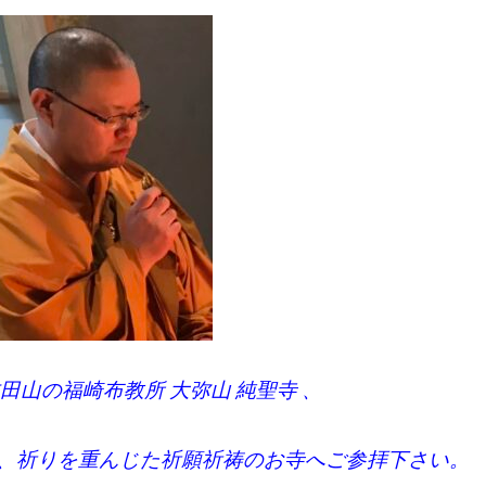
田山の福崎布教所 大弥山 純聖寺 、
、祈りを重んじた祈願祈祷のお寺へご参拝下さい。