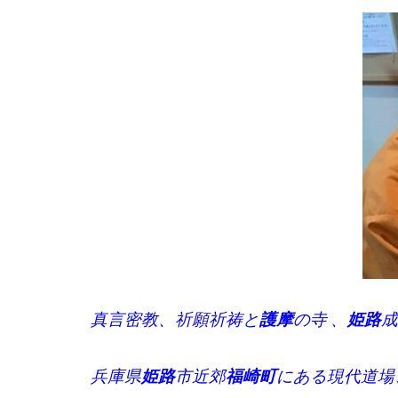
真言密教、祈願祈祷と
護摩
の寺 、
姫路
成
兵庫県
姫路
市近郊
福崎町
にある現代道場