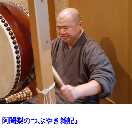
 阿闍梨のつぶやき雑記』