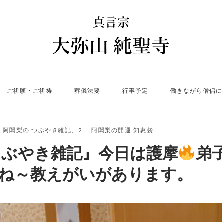
ホ
ー
ム
ご祈願・ご祈祷
葬儀法要
行事予定
働きながら僧侶に
. 阿闍梨の つぶやき雑記
、
2. 阿闍梨の開運 知恵袋
つぶやき雑記』今日は護摩
弟
ね～教えがいがあります。