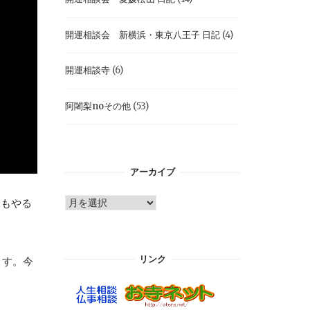
開運相談会 新横浜・東京八王子 日記
(4)
開運相談寺
(6)
阿闍梨noその他
(53)
アーカイブ
ア
てもやる
ー
カ
イ
リンク
ます。今
ブ