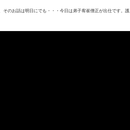
たが、そのお話は明日にでも・・・今日は弟子宥崔僧正が出仕です。