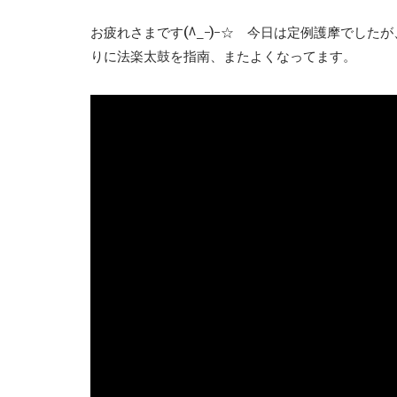
お疲れさまです(^_-)-☆ 今日は定例護摩でし
りに法楽太鼓を指南、またよくなってます。