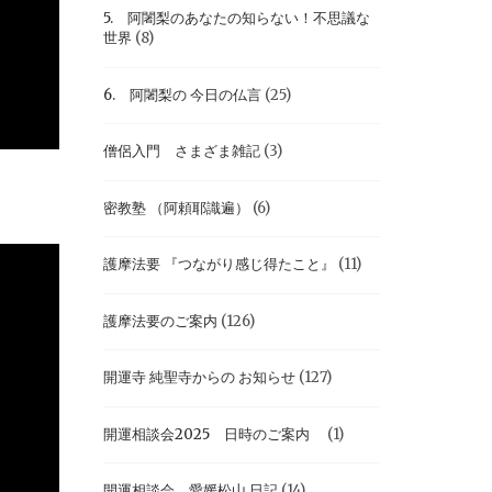
5. 阿闍梨のあなたの知らない！不思議な
世界
(8)
6. 阿闍梨の 今日の仏言
(25)
僧侶入門 さまざま雑記
(3)
密教塾 （阿頼耶識遍）
(6)
護摩法要 『つながり感じ得たこと』
(11)
護摩法要のご案内
(126)
開運寺 純聖寺からの お知らせ
(127)
開運相談会2025 日時のご案内
(1)
開運相談会 愛媛松山 日記
(14)