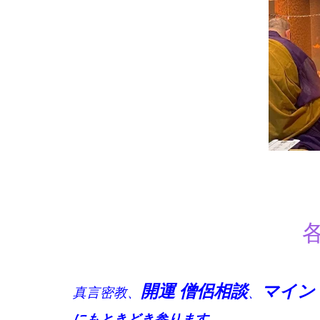
開運 僧侶
相談
マイン
真言密教、
、
にもときどき参ります。