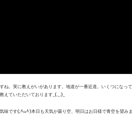
すね。実に教えがいがあります。地道が一番近道。いくつになっ
ていただいております_(._.)_
味です(;^ω^)本日も天気が曇り空、明日はお日様で青空を望み