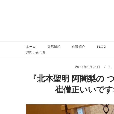
コ
ン
テ
ン
ツ
へ
ス
ホーム
寺院縁起
住職紹介
BLOG
キ
お問い合わせ
ッ
プ
2024年1月21日
1
『北本聖明 阿闍梨の 
崔僧正いいです