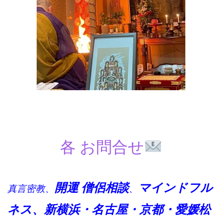
各 お問合せ
開運 僧侶
相談
マインドフル
真言密教、
、
ネス、
新横浜・名古屋・京都・愛媛松