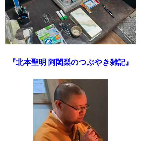
『北本聖明 阿闍梨のつぶやき雑記』