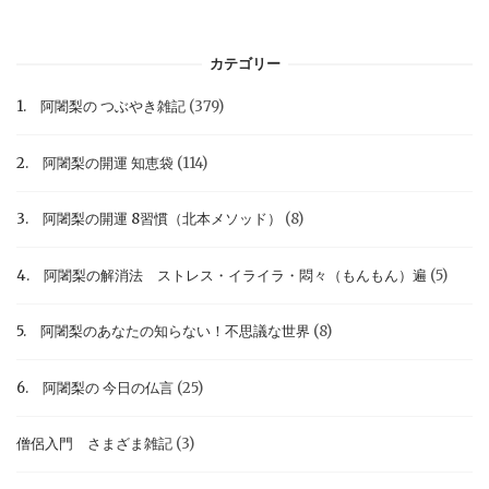
カテゴリー
1. 阿闍梨の つぶやき雑記
(379)
2. 阿闍梨の開運 知恵袋
(114)
3. 阿闍梨の開運 8習慣（北本メソッド）
(8)
4. 阿闍梨の解消法 ストレス・イライラ・悶々（もんもん）遍
(5)
5. 阿闍梨のあなたの知らない！不思議な世界
(8)
6. 阿闍梨の 今日の仏言
(25)
僧侶入門 さまざま雑記
(3)