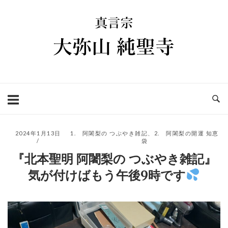
コ
ホ
ン
ー
テ
ム
ン
ツ
へ
ス
キ
ッ
プ
2024年1月13日
1. 阿闍梨の つぶやき雑記
、
2. 阿闍梨の開運 知恵
袋
『北本聖明 阿闍梨の つぶやき雑記』
気が付けばもう午後9時です