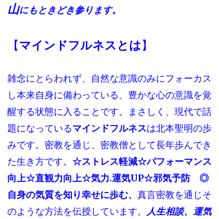
山
にもときどき参ります。
【
マインドフルネスとは
】
雑念にとらわれず、自然な意識のみにフォーカス
し本来自身に備わっている、豊かな心の意識を覚
醒する状態に入ることです。まさしく、現代で話
題になっている
マインドフルネス
は北本聖明の歩
みです。密教を通じ、密教僧として長年歩んでき
た生き方です。
☆ストレス軽減☆パフォーマンス
向上☆直観力向上☆気力.運気UP☆邪気予防 ◎
自身の気質を知り幸せに歩む、
真言密教を通じそ
のような方法を伝授しています。
人生相談、運気