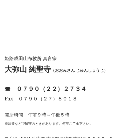
姫路成田山布教所 真言宗
大弥山 純聖寺
（おおみさん じゅんしょうじ）
☎︎
０７９０（２２）２７３４
Fax ０７９０（２７）８０１８
開所時間 午前９時～午後５時
※法要などで留守のときがあります。何卒ご了承下さい。