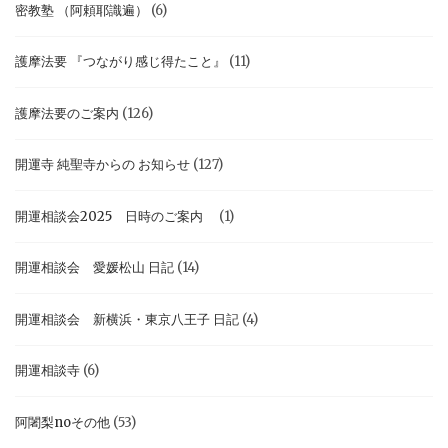
密教塾 （阿頼耶識遍）
(6)
護摩法要 『つながり感じ得たこと』
(11)
護摩法要のご案内
(126)
開運寺 純聖寺からの お知らせ
(127)
開運相談会2025 日時のご案内
(1)
開運相談会 愛媛松山 日記
(14)
開運相談会 新横浜・東京八王子 日記
(4)
開運相談寺
(6)
阿闍梨noその他
(53)