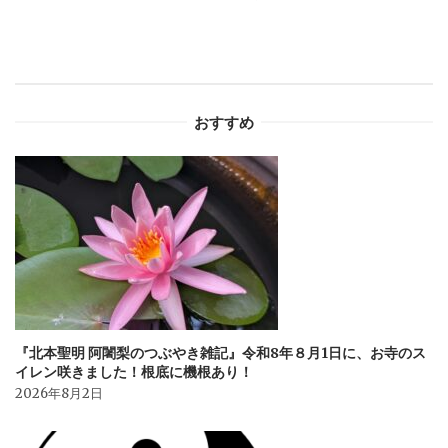
ゲ
ー
シ
おすすめ
ョ
ン
『北本聖明 阿闍梨のつぶやき雑記』令和8年８月1日に、お寺のス
イレン咲きました！根底に機根あり！
2026年8月2日