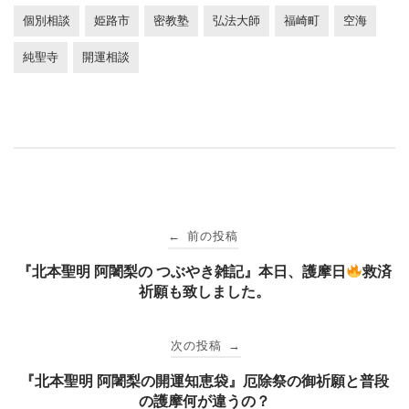
個別相談
姫路市
密教塾
弘法大師
福崎町
空海
純聖寺
開運相談
投
前の投稿
←
稿
『北本聖明 阿闍梨の つぶやき雑記』本日、護摩日
救済
祈願も致しました。
ナ
次の投稿
→
ビ
『北本聖明 阿闍梨の開運知恵袋』厄除祭の御祈願と普段
の護摩何が違うの？