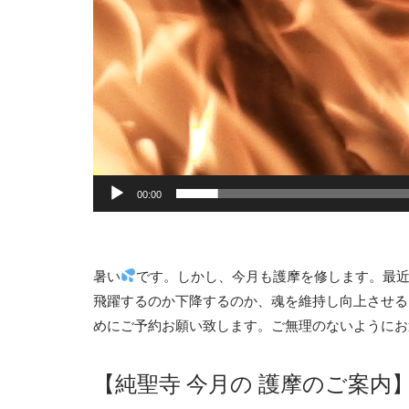
ー
00:00
暑い
です。しかし、今月も護摩を修します。最
飛躍するのか下降するのか、魂を維持し向上させる
めにご予約お願い致します。ご無理のないようにお
【純聖寺 今月の 護摩のご案内