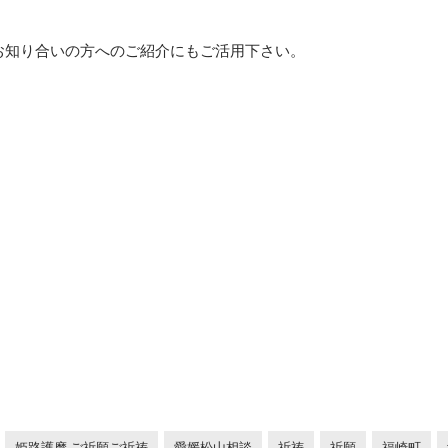
お知り合いの方へのご紹介にもご活用下さい。
姫路護摩 ご祈願ご祈祷
愛媛松山相談
祈祷
祈願
福崎町