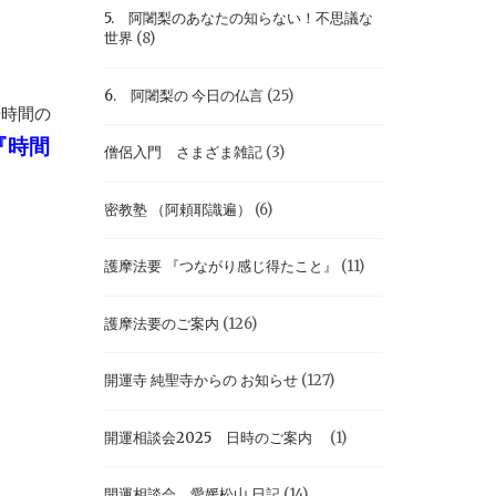
5. 阿闍梨のあなたの知らない！不思議な
世界
(8)
6. 阿闍梨の 今日の仏言
(25)
や時間の
『時間
僧侶入門 さまざま雑記
(3)
密教塾 （阿頼耶識遍）
(6)
護摩法要 『つながり感じ得たこと』
(11)
護摩法要のご案内
(126)
開運寺 純聖寺からの お知らせ
(127)
開運相談会2025 日時のご案内
(1)
開運相談会 愛媛松山 日記
(14)