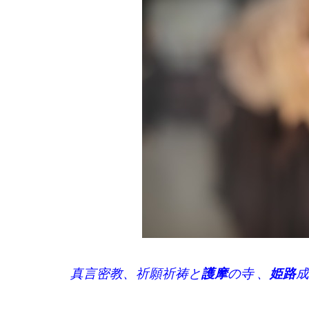
真言密教、祈願祈祷と
護摩
の寺 、
姫路
成