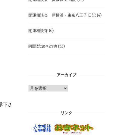
開運相談会 新横浜・東京八王子 日記
(4)
開運相談寺
(6)
阿闍梨noその他
(53)
アーカイブ
ア
ー
カ
承下さ
イ
リンク
ブ