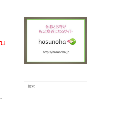
方は
い。