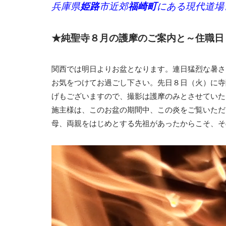
兵庫県
姫路
市近郊
福崎町
にある現代道場
★純聖寺８月の護摩のご案内と～住職日
関西では明日よりお盆となります。連日猛烈な暑さ
お気をつけてお過ごし下さい。先日８日（火）に寺
げもございますので、撮影は護摩のみとさせていた
施主様は、このお盆の期間中、この炎をご覧いただ
母、両親をはじめとする先祖があったからこそ、そ
動
画
プ
レ
ー
ヤ