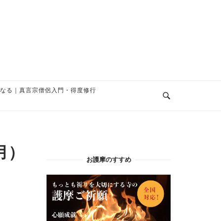
なる｜真言宗僧侶入門・得度修行
月）
お護摩のすすめ