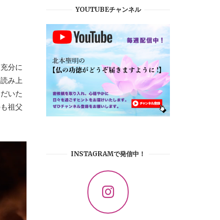
YOUTUBEチャンネル
、充分に
の読み上
ただいた
のも祖父
INSTAGRAMで発信中！