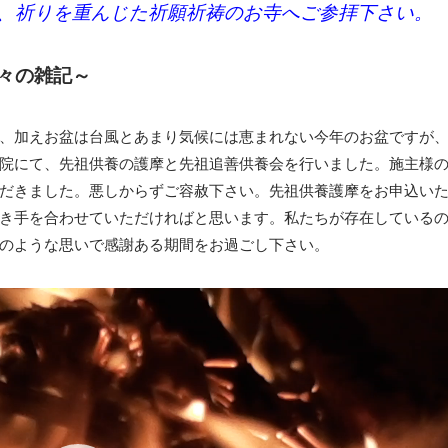
、祈りを重んじた祈願祈祷のお寺へご参拝下さい。
々の雑記～
、加えお盆は台風とあまり気候には恵まれない今年のお盆ですが
院にて、先祖供養の護摩と先祖追善供養会を行いました。施主様
だきました。悪しからずご容赦下さい。先祖供養護摩をお申込い
き手を合わせていただければと思います。私たちが存在している
のような思いで感謝ある期間をお過ごし下さい。