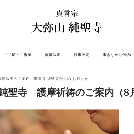
ホ
ー
ム
ご祈願・ご祈祷
葬儀法要
行事予定
働きながら僧侶に
護摩法要のご案内
、
開運寺 純聖寺からの お知らせ
 純聖寺 護摩祈祷のご案内（8