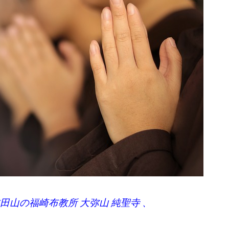
田山の福崎布教所 大弥山 純聖寺 、