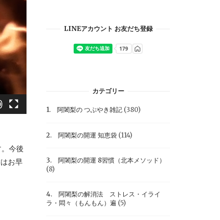
LINEアカウント お友だち登録
カテゴリー
1. 阿闍梨の つぶやき雑記
(380)
2. 阿闍梨の開運 知恵袋
(114)
す。今後
3. 阿闍梨の開運 8習慣（北本メソッド）
方はお早
(8)
4. 阿闍梨の解消法 ストレス・イライ
ラ・悶々（もんもん）遍
(5)