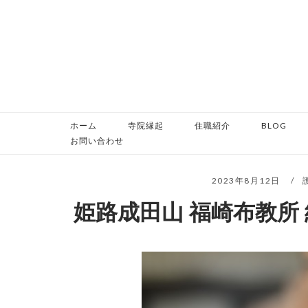
コ
ン
テ
ン
ツ
へ
ス
ホーム
寺院縁起
住職紹介
BLOG
キ
お問い合わせ
ッ
プ
2023年8月12日
姫路成田山 福崎布教所