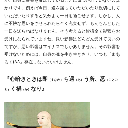
が、自身に影響を及ぼしていることに気づかれていない人ば
かりです。例えば今日、道を譲っていただいたり親切にして
いただいたりすると気分よく一日を過ごせます。しかし、人
に不快な思いをさせられたら全く充実せず、もんもんとした
一日を送らねばなりません。そう考えると皆様全て影響をお
受けになられていますね。良い影響はどんどん受けて良いの
ですが、悪い影響はマイナスでしかありません。その影響を
受けないためには、自身の魂を生き生きさせ、いつも『まあ
るく(^^』存在しないといけません。
『心暗きときは即
ち遇
う所、悉
（すなわ）
（あ）
（ことご
く禍
なり』
と）
（か）