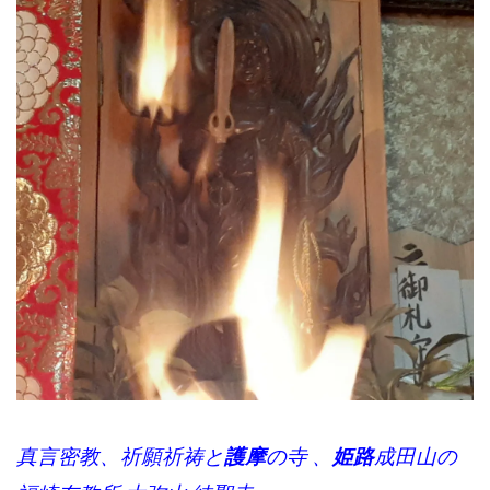
真言密教、祈願祈祷と
護摩
の寺 、
姫路
成田山の