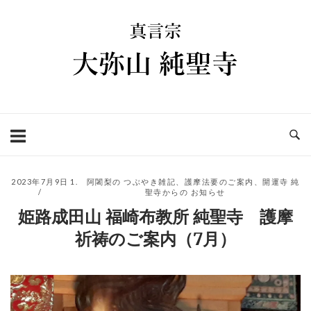
コ
ホ
ン
ー
テ
ム
ン
ツ
へ
ス
キ
ッ
プ
2023年7月9日
1. 阿闍梨の つぶやき雑記
、
護摩法要のご案内
、
開運寺 純
聖寺からの お知らせ
姫路成田山 福崎布教所 純聖寺 護摩
祈祷のご案内（7月）