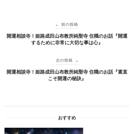
投
前の投稿
←
稿
開運相談寺！姫路成田山布教所純聖寺 住職のお話『開運
するために非常に大切な事は心』
ナ
次の投稿
→
ビ
開運相談寺！姫路成田山布教所純聖寺 住職のお話『素直
こそ開運の秘訣』
ゲ
ー
シ
おすすめ
ョ