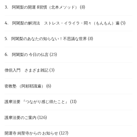
3. 阿闍梨の開運 8習慣（北本メソッド）
(8)
4. 阿闍梨の解消法 ストレス・イライラ・悶々（もんもん）遍
(5)
5. 阿闍梨のあなたの知らない！不思議な世界
(8)
6. 阿闍梨の 今日の仏言
(25)
僧侶入門 さまざま雑記
(3)
密教塾 （阿頼耶識遍）
(6)
護摩法要 『つながり感じ得たこと』
(11)
護摩法要のご案内
(126)
開運寺 純聖寺からの お知らせ
(127)