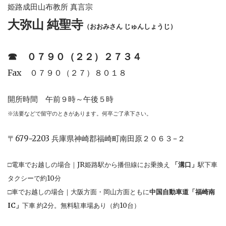
姫路成田山布教所 真言宗
大弥山 純聖寺
（おおみさん じゅんしょうじ）
☎︎
０７９０（２２）２７３４
Fax ０７９０（２７）８０１８
開所時間 午前９時～午後５時
※法要などで留守のときがあります。何卒ご了承下さい。
〒679−2203 兵庫県神崎郡福崎町南田原２０６３−２
□電車でお越しの場合｜JR姫路駅から播但線にお乗換え
「溝口」
駅下車
タクシーで約10分
□車でお越しの場合｜大阪方面・岡山方面ともに
中国自動車道「福崎南
IC」
下車 約2分。無料駐車場あり（約10台）