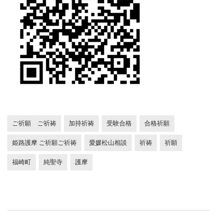
ご祈願 ご祈祷
加持祈祷
受験合格
合格祈願
姫路護摩 ご祈願ご祈祷
愛媛松山相談
祈祷
祈願
福崎町
純聖寺
護摩