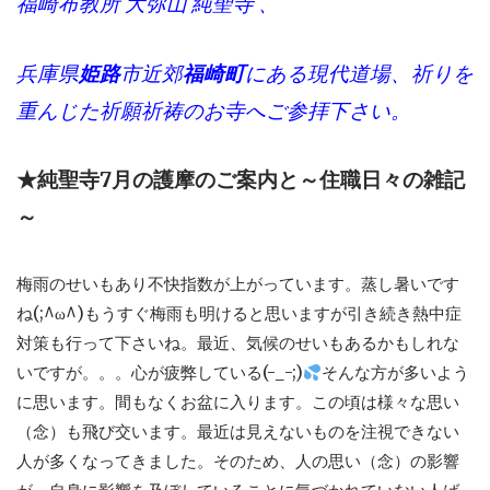
福崎布教所 大弥山 純聖寺 、
兵庫県
姫路
市近郊
福崎町
にある現代道場、祈りを
重んじた祈願祈祷のお寺へご参拝下さい。
★純聖寺7月の護摩のご案内と～住職日々の雑記
～
梅雨のせいもあり不快指数が上がっています。蒸し暑いです
ね(;^ω^)もうすぐ梅雨も明けると思いますが引き続き熱中症
対策も行って下さいね。最近、気候のせいもあるかもしれな
いですが。。。心が疲弊している(-_-;)
そんな方が多いよう
に思います。間もなくお盆に入ります。この頃は様々な思い
（念）も飛び交います。最近は見えないものを注視できない
人が多くなってきました。そのため、人の思い（念）の影響